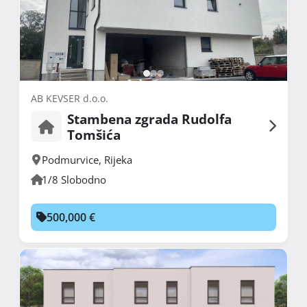
AB KEVSER d.o.o.
Stambena zgrada Rudolfa
Tomšića
Podmurvice
,
Rijeka
1/8 Slobodno
500,000 €