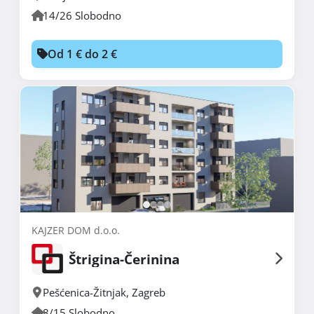
14/26 Slobodno
Od 1 € do 2 €
KAJZER DOM d.o.o.
Štrigina-Čerinina
Pešćenica-Žitnjak
,
Zagreb
8/15 Slobodno