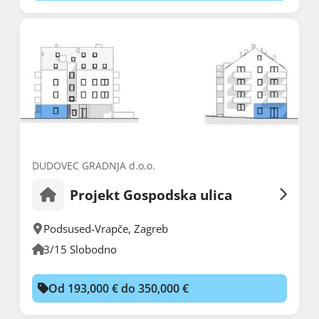
DUDOVEC GRADNJA d.o.o.
Projekt Gospodska ulica
Podsused-Vrapče
,
Zagreb
3/15 Slobodno
Od 193,000 € do 350,000 €