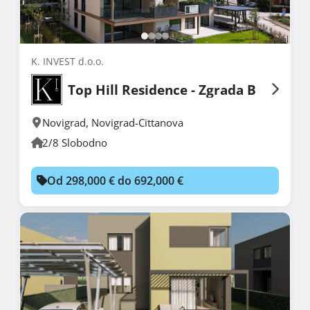
K. INVEST d.o.o.
Top Hill Residence - Zgrada B
Novigrad
,
Novigrad-Cittanova
2/8 Slobodno
Od 298,000 € do 692,000 €