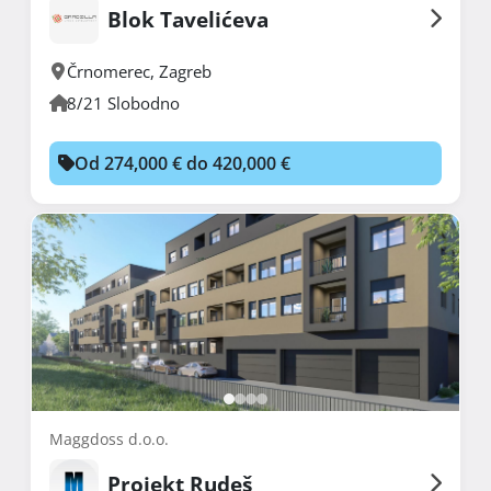
Blok Tavelićeva
Črnomerec
,
Zagreb
8/21 Slobodno
Od 274,000 € do 420,000 €
Maggdoss d.o.o.
Projekt Rudeš