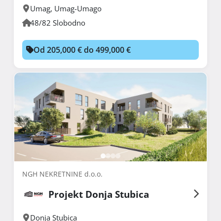
Umag
,
Umag-Umago
48/82 Slobodno
Od 205,000 € do 499,000 €
NGH NEKRETNINE d.o.o.
Projekt Donja Stubica
Donja Stubica