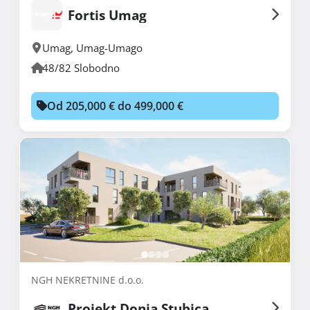
Fortis Umag
Umag
,
Umag-Umago
48/82 Slobodno
Od 205,000 € do 499,000 €
NGH NEKRETNINE d.o.o.
Projekt Donja Stubica