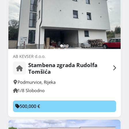
AB KEVSER d.o.o.
Stambena zgrada Rudolfa
Tomšića
Podmurvice
,
Rijeka
1/8 Slobodno
500,000 €