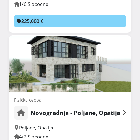
1/6 Slobodno
325,000 €
Fizička osoba
Novogradnja - Poljane, Opatija
Poljane
,
Opatija
4/2 Slobodno