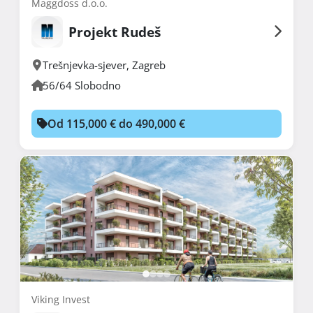
Maggdoss d.o.o.
Projekt Rudeš
Trešnjevka-sjever
,
Zagreb
56/64 Slobodno
Od 115,000 € do 490,000 €
Viking Invest