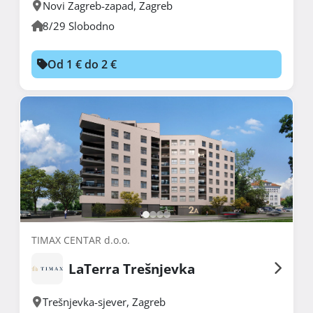
Novi Zagreb-zapad
,
Zagreb
8/29 Slobodno
Od 1 € do 2 €
TIMAX CENTAR d.o.o.
LaTerra Trešnjevka
Trešnjevka-sjever
,
Zagreb