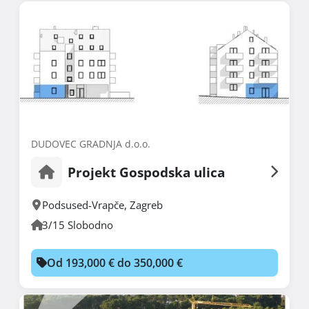
DUDOVEC GRADNJA d.o.o.
Projekt Gospodska ulica
Podsused-Vrapče
,
Zagreb
3/15 Slobodno
Od 193,000 € do 350,000 €