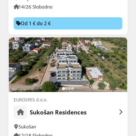
14/26 Slobodno
Od 1 € do 2 €
EUROSPES d.o.o.
Sukošan Residences
Sukošan
12/18 Slobodno