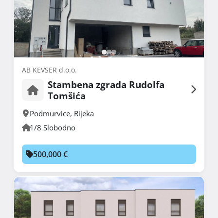
AB KEVSER d.o.o.
Stambena zgrada Rudolfa
Tomšića
Podmurvice
,
Rijeka
1/8 Slobodno
500,000 €