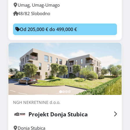
Umag
,
Umag-Umago
48/82 Slobodno
Od 205,000 € do 499,000 €
NGH NEKRETNINE d.o.o.
Projekt Donja Stubica
Donja Stubica