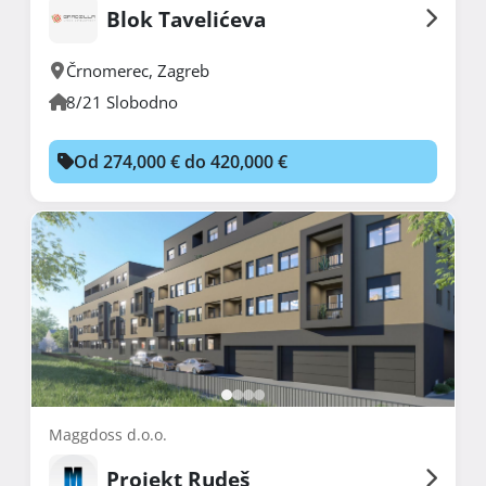
Blok Tavelićeva
Črnomerec
,
Zagreb
8/21 Slobodno
Od 274,000 € do 420,000 €
Maggdoss d.o.o.
Projekt Rudeš