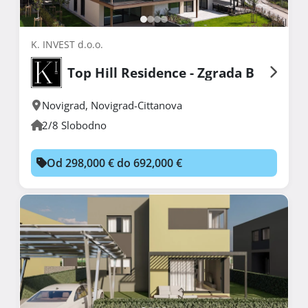
K. INVEST d.o.o.
Top Hill Residence - Zgrada B
Novigrad
,
Novigrad-Cittanova
2/8 Slobodno
Od 298,000 € do 692,000 €