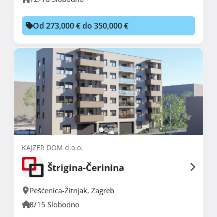
Od 273,000 € do 350,000 €
KAJZER DOM d.o.o.
Štrigina-Čerinina
Pešćenica-Žitnjak
,
Zagreb
8/15 Slobodno