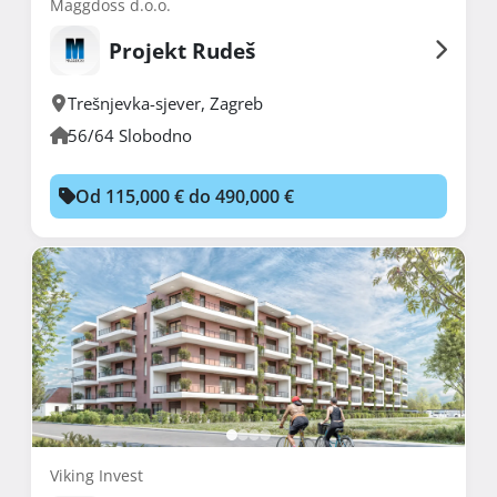
Maggdoss d.o.o.
Projekt Rudeš
Trešnjevka-sjever
,
Zagreb
56/64 Slobodno
Od 115,000 € do 490,000 €
Viking Invest