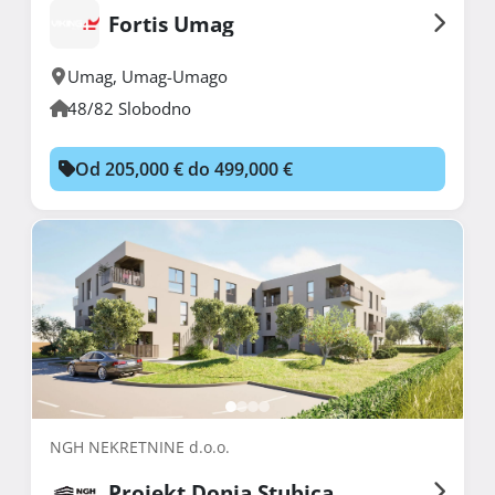
Fortis Umag
Umag
,
Umag-Umago
48/82 Slobodno
Od 205,000 € do 499,000 €
NGH NEKRETNINE d.o.o.
Projekt Donja Stubica