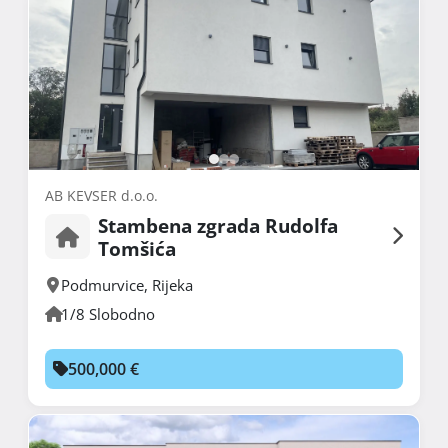
AB KEVSER d.o.o.
Stambena zgrada Rudolfa
Tomšića
Podmurvice
,
Rijeka
1/8 Slobodno
500,000 €