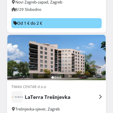
Novi Zagreb-zapad
,
Zagreb
8/29 Slobodno
Od 1 € do 2 €
TIMAX CENTAR d.o.o.
LaTerra Trešnjevka
Trešnjevka-sjever
,
Zagreb