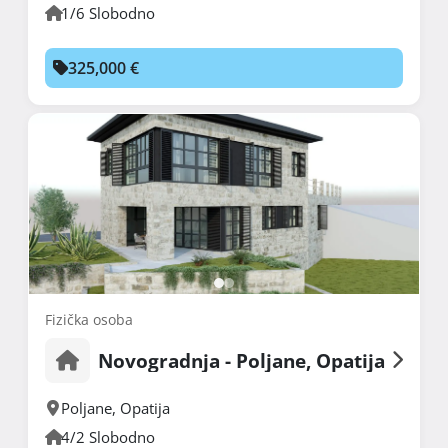
1/6 Slobodno
325,000 €
Fizička osoba
Novogradnja - Poljane, Opatija
Poljane
,
Opatija
4/2 Slobodno