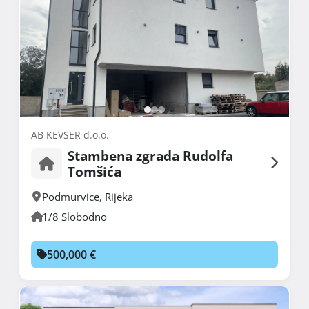
AB KEVSER d.o.o.
Stambena zgrada Rudolfa
Tomšića
Podmurvice
,
Rijeka
1/8 Slobodno
500,000 €