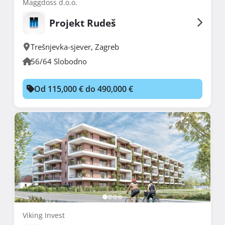
Maggdoss d.o.o.
Projekt Rudeš
Trešnjevka-sjever
,
Zagreb
56/64 Slobodno
Od 115,000 € do 490,000 €
Viking Invest