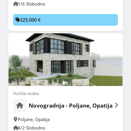
1/6 Slobodno
325,000 €
Fizička osoba
Novogradnja - Poljane, Opatija
Poljane
,
Opatija
4/2 Slobodno