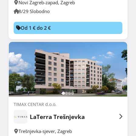
Novi Zagreb-zapad
,
Zagreb
8/29 Slobodno
Od 1 € do 2 €
TIMAX CENTAR d.o.o.
LaTerra Trešnjevka
Trešnjevka-sjever
,
Zagreb