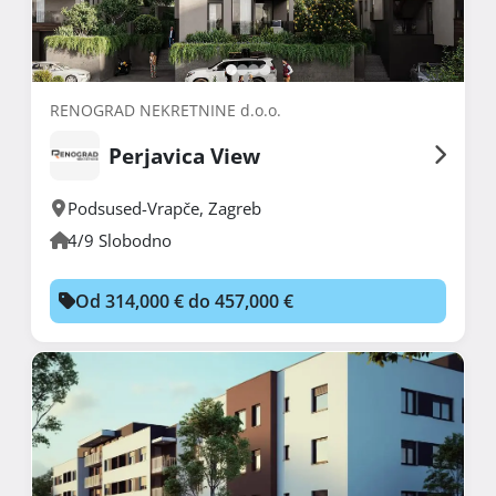
RENOGRAD NEKRETNINE d.o.o.
Perjavica View
Podsused-Vrapče
,
Zagreb
4/9 Slobodno
Od 314,000 € do 457,000 €