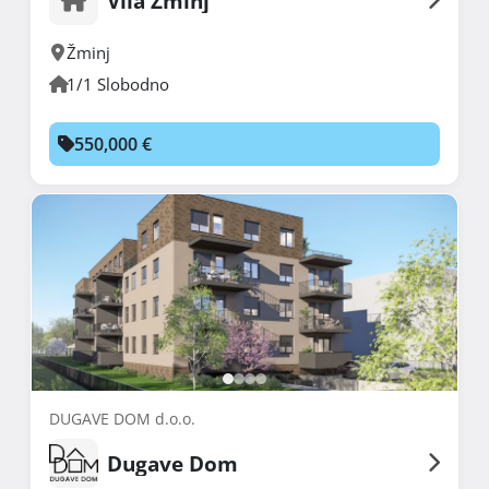
Vila Žminj
Žminj
1/1 Slobodno
550,000 €
DUGAVE DOM d.o.o.
Dugave Dom