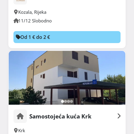
Kozala
,
Rijeka
11/12 Slobodno
Od 1 € do 2 €
Samostojeća kuća Krk
Krk