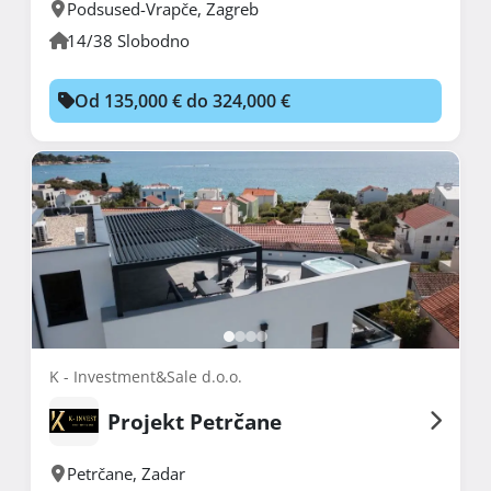
Podsused-Vrapče
,
Zagreb
14/38 Slobodno
Od 135,000 € do 324,000 €
K - Investment&Sale d.o.o.
Projekt Petrčane
Petrčane
,
Zadar