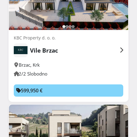
KBC Property d. o. o.
Vile Brzac
Brzac
,
Krk
2/2 Slobodno
599,950 €