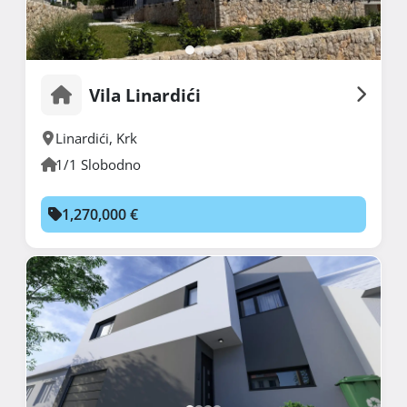
Vila Linardići
Linardići
,
Krk
1/1 Slobodno
1,270,000 €