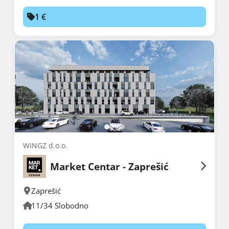
1 €
WINGZ d.o.o.
Market Centar - Zaprešić
Zaprešić
11/34 Slobodno