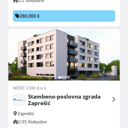
2/2 Slobodno
280,000 €
MEŠIĆ COM d.o.o.
Stambeno-poslovna zgrada
Zaprešić
Zaprešić
2/35 Slobodno