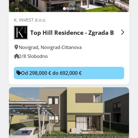
K. INVEST d.o.o.
Top Hill Residence - Zgrada B
Novigrad
,
Novigrad-Cittanova
2/8 Slobodno
Od 298,000 € do 692,000 €