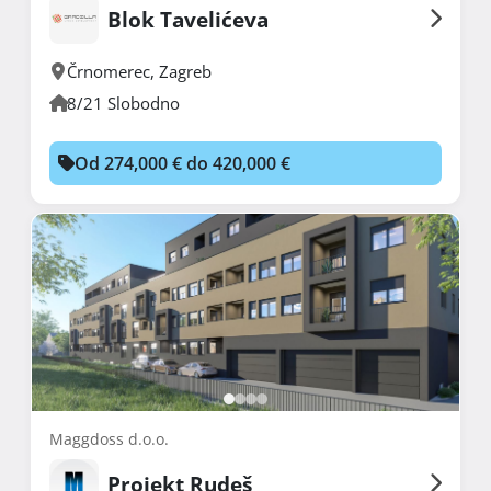
Blok Tavelićeva
Črnomerec
,
Zagreb
8/21 Slobodno
Od 274,000 € do 420,000 €
Maggdoss d.o.o.
Projekt Rudeš