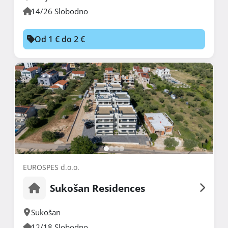
14/26 Slobodno
Od 1 € do 2 €
EUROSPES d.o.o.
Sukošan Residences
Sukošan
12/18 Slobodno