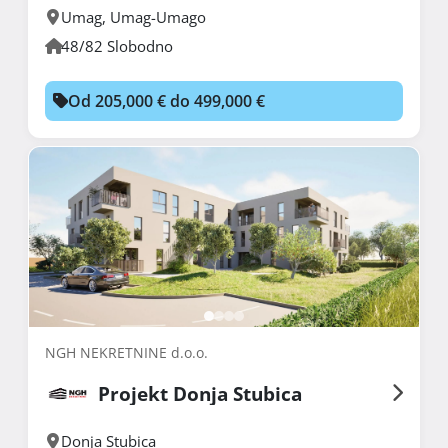
Umag
,
Umag-Umago
48/82 Slobodno
Od 205,000 € do 499,000 €
NGH NEKRETNINE d.o.o.
Projekt Donja Stubica
Donja Stubica