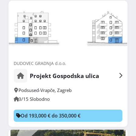
DUDOVEC GRADNJA d.o.o.
Projekt Gospodska ulica
Podsused-Vrapče
,
Zagreb
3/15 Slobodno
Od 193,000 € do 350,000 €