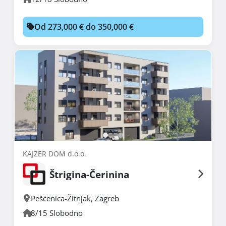
Od 273,000 € do 350,000 €
KAJZER DOM d.o.o.
Štrigina-Čerinina
Pešćenica-Žitnjak
,
Zagreb
8/15 Slobodno