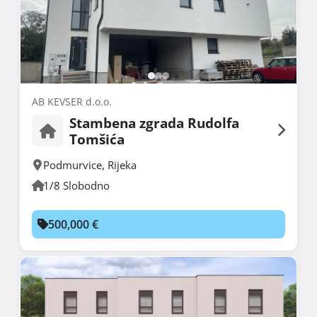
AB KEVSER d.o.o.
Stambena zgrada Rudolfa
Tomšića
Podmurvice
,
Rijeka
1/8 Slobodno
500,000 €