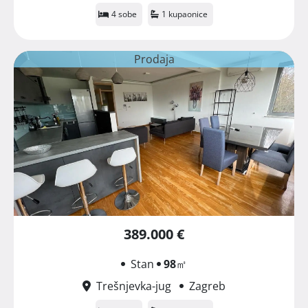
4 sobe
1 kupaonice
Prodaja
389.000 €
Stan
98
㎡
Trešnjevka-jug
Zagreb