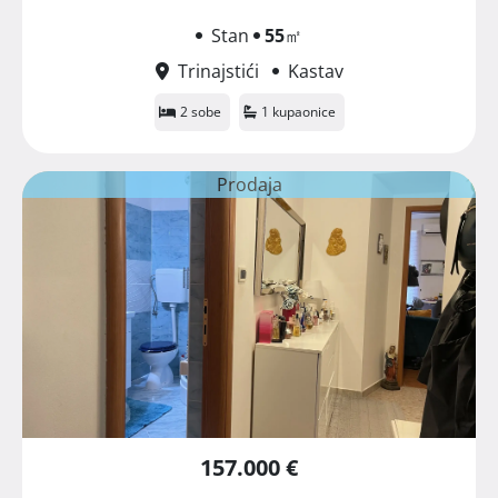
Stan
55
㎡
Trinajstići
Kastav
2 sobe
1 kupaonice
Prodaja
157.000 €