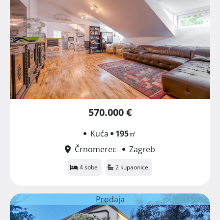
570.000 €
Kuća
195
㎡
Črnomerec
Zagreb
4 sobe
2 kupaonice
Prodaja