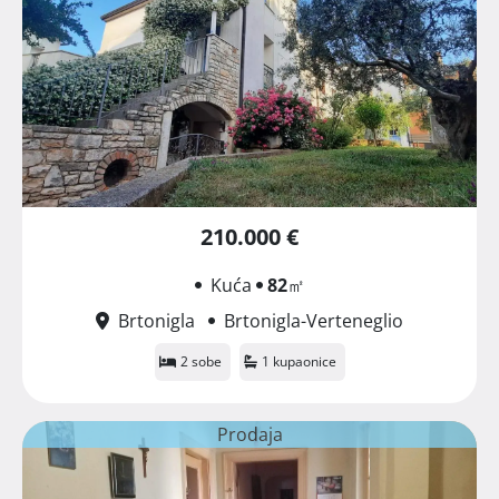
210.000 €
Kuća
82
㎡
Brtonigla
Brtonigla-Verteneglio
2 sobe
1 kupaonice
Prodaja