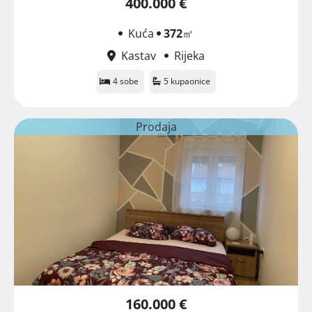
400.000 €
Kuća
372
㎡
Kastav
Rijeka
4 sobe
5 kupaonice
Prodaja
160.000 €