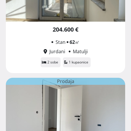
204.600 €
Stan
62
㎡
Jurdani
Matulji
2 sobe
1 kupaonice
Prodaja