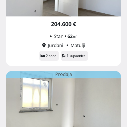
204.600 €
Stan
62
㎡
Jurdani
Matulji
2 sobe
1 kupaonice
Prodaja