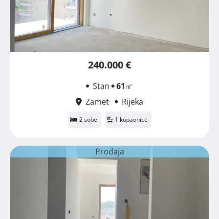
240.000 €
Stan
61
㎡
Zamet
Rijeka
2 sobe
1 kupaonice
Prodaja