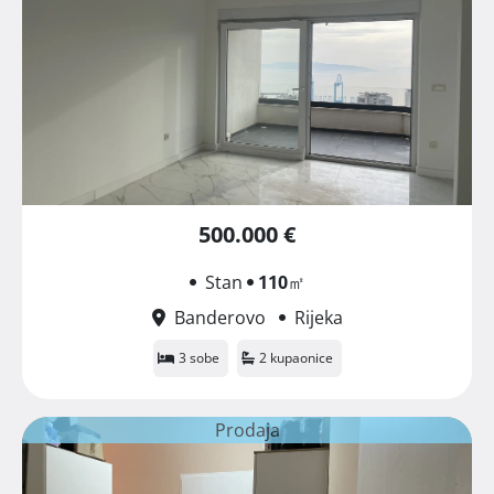
500.000 €
Stan
110
㎡
Banderovo
Rijeka
3 sobe
2 kupaonice
Prodaja