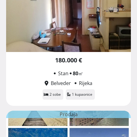
180.000 €
Stan
80
㎡
Belveder
Rijeka
2 sobe
1 kupaonice
Prodaja