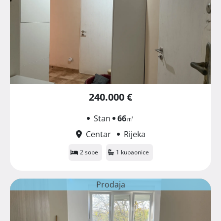
240.000 €
Stan
66
㎡
Centar
Rijeka
2 sobe
1 kupaonice
Prodaja