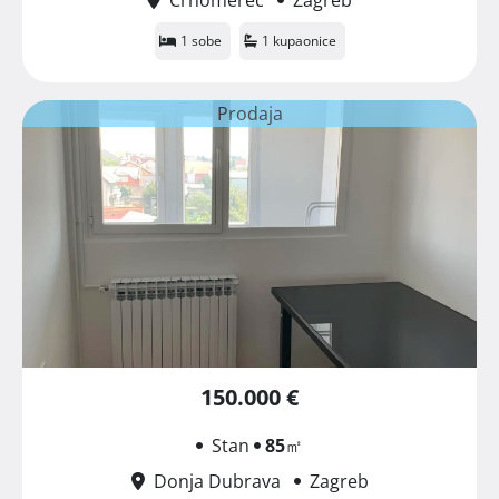
1 sobe
1 kupaonice
Prodaja
150.000 €
Stan
85
㎡
Donja Dubrava
Zagreb