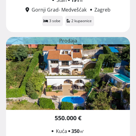
Gornji Grad- Medvešćak
Zagreb
3 sobe
2 kupaonice
Prodaja
550.000 €
Kuća
350
㎡