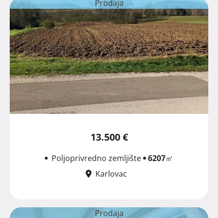
Prodaja
13.500 €
Poljoprivredno zemljište
6207
㎡
Karlovac
Prodaja