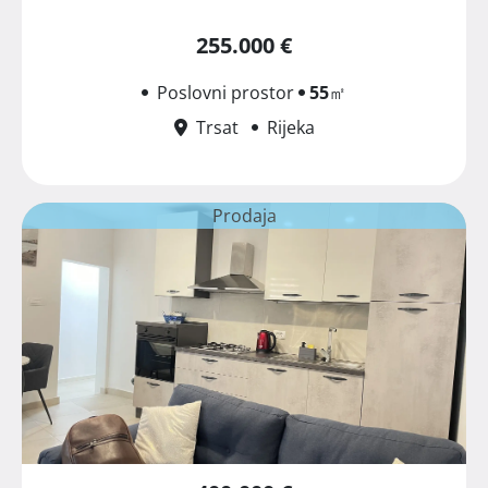
255.000 €
Poslovni prostor
55
㎡
Trsat
Rijeka
Prodaja