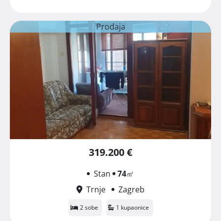
Prodaja
319.200 €
Stan
74
㎡
Trnje
Zagreb
2 sobe
1 kupaonice