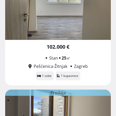
102.000 €
Stan
25
㎡
Pešćenica-Žitnjak
Zagreb
1 sobe
1 kupaonice
Prodaja