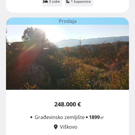
3 sobe
1 kupaonice
Prodaja
248.000 €
Građevinsko zemljište
1899
㎡
Viškovo