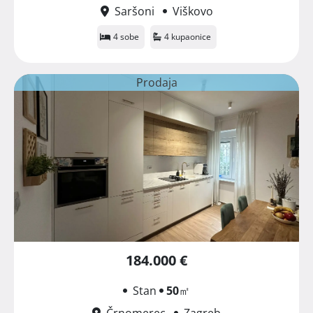
Saršoni
Viškovo
4 sobe
4 kupaonice
Prodaja
184.000 €
Stan
50
㎡
Črnomerec
Zagreb