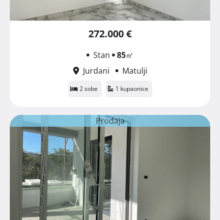
272.000 €
Stan
85
㎡
Jurdani
Matulji
2 sobe
1 kupaonice
Prodaja