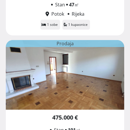
Stan
47
㎡
Potok
Rijeka
1 sobe
1 kupaonice
Prodaja
475.000 €
Stan
191
㎡