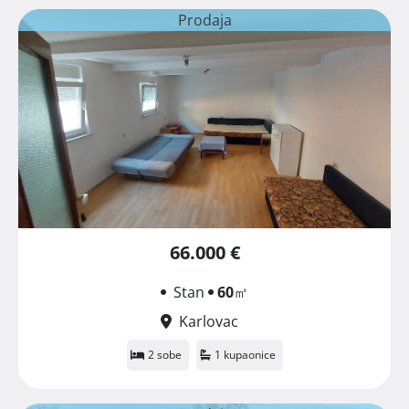
Prodaja
66.000 €
Stan
60
㎡
Karlovac
2 sobe
1 kupaonice