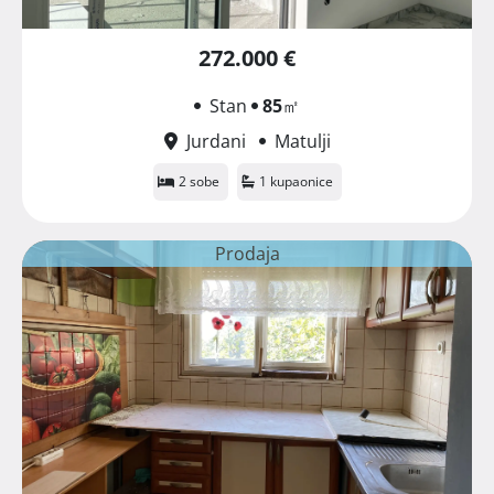
272.000 €
Stan
85
㎡
Jurdani
Matulji
2 sobe
1 kupaonice
Prodaja