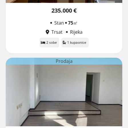
235.000 €
Stan
75
㎡
Trsat
Rijeka
2 sobe
1 kupaonice
Prodaja