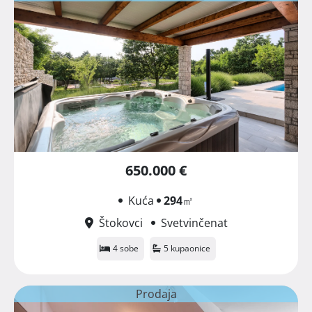
650.000 €
Kuća
294
㎡
Štokovci
Svetvinčenat
4 sobe
5 kupaonice
Prodaja