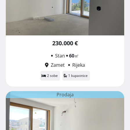
230.000 €
Stan
60
㎡
Zamet
Rijeka
2 sobe
1 kupaonice
Prodaja