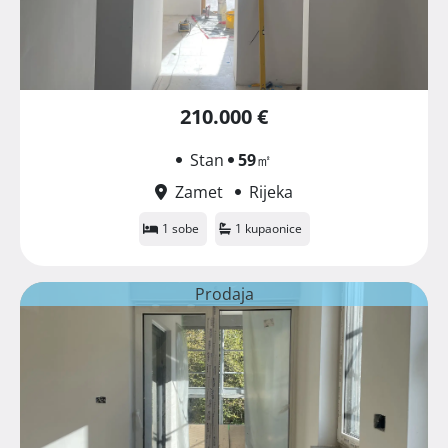
210.000 €
Stan
59
㎡
Zamet
Rijeka
1 sobe
1 kupaonice
Prodaja