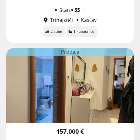
Stan
55
㎡
Trinajstići
Kastav
2 sobe
1 kupaonice
Prodaja
157.000 €