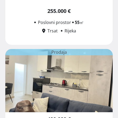
255.000 €
Poslovni prostor
55
㎡
Trsat
Rijeka
Prodaja