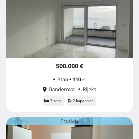
500.000 €
Stan
110
㎡
Banderovo
Rijeka
3 sobe
2 kupaonice
Prodaja