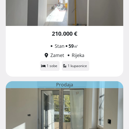
210.000 €
Stan
59
㎡
Zamet
Rijeka
1 sobe
1 kupaonice
Prodaja