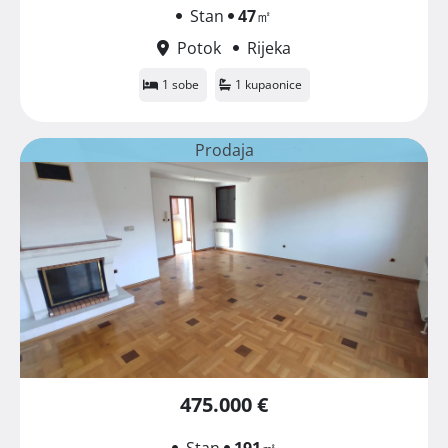
Stan
47
㎡
Potok
Rijeka
1 sobe
1 kupaonice
Prodaja
475.000 €
Stan
191
㎡