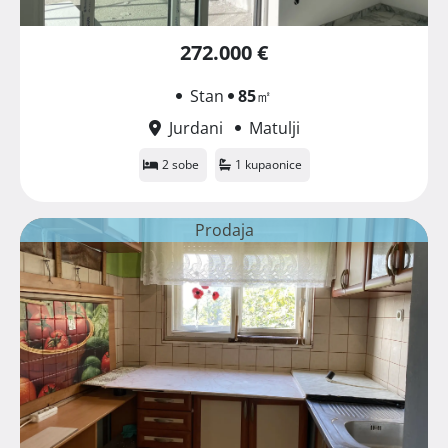
272.000 €
Stan
85
㎡
Jurdani
Matulji
2 sobe
1 kupaonice
Prodaja