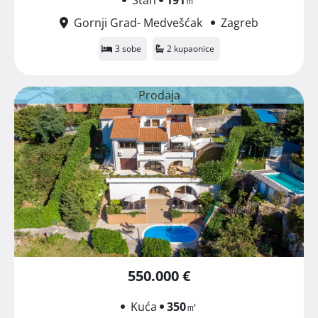
Gornji Grad- Medvešćak
Zagreb
3 sobe
2 kupaonice
Prodaja
550.000 €
Kuća
350
㎡