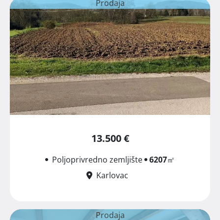
Prodaja
13.500 €
Poljoprivredno zemljište
6207
㎡
Karlovac
Prodaja