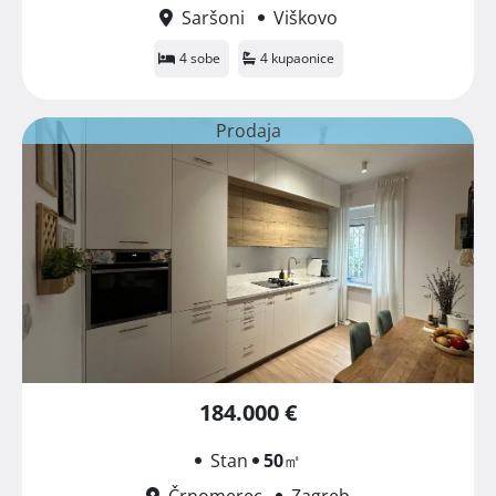
Saršoni
Viškovo
4 sobe
4 kupaonice
Prodaja
184.000 €
Stan
50
㎡
Črnomerec
Zagreb