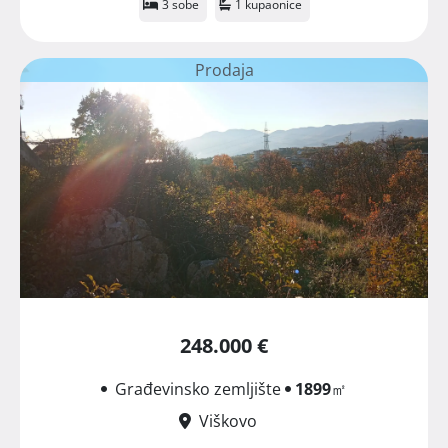
3 sobe
1 kupaonice
Prodaja
248.000 €
Građevinsko zemljište
1899
㎡
Viškovo