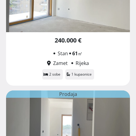
240.000 €
Stan
61
㎡
Zamet
Rijeka
2 sobe
1 kupaonice
Prodaja