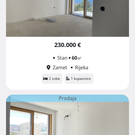
230.000 €
Stan
60
㎡
Zamet
Rijeka
2 sobe
1 kupaonice
Prodaja