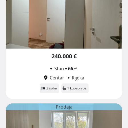
240.000 €
Stan
66
㎡
Centar
Rijeka
2 sobe
1 kupaonice
Prodaja