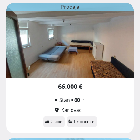
Prodaja
66.000 €
Stan
60
㎡
Karlovac
2 sobe
1 kupaonice