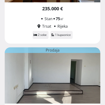
235.000 €
Stan
75
㎡
Trsat
Rijeka
2 sobe
1 kupaonice
Prodaja