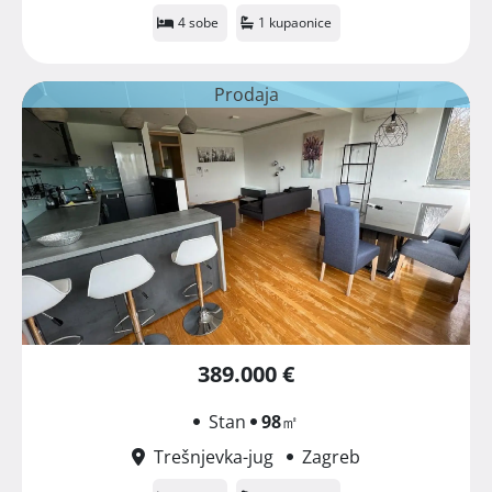
4 sobe
1 kupaonice
Prodaja
389.000 €
Stan
98
㎡
Trešnjevka-jug
Zagreb