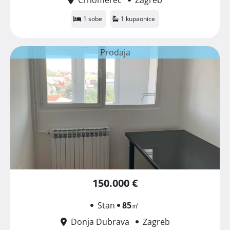
1 sobe
1 kupaonice
Prodaja
150.000 €
Stan
85
㎡
Donja Dubrava
Zagreb