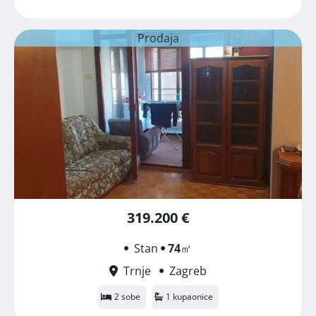
Prodaja
319.200 €
Stan
74
㎡
Trnje
Zagreb
2 sobe
1 kupaonice