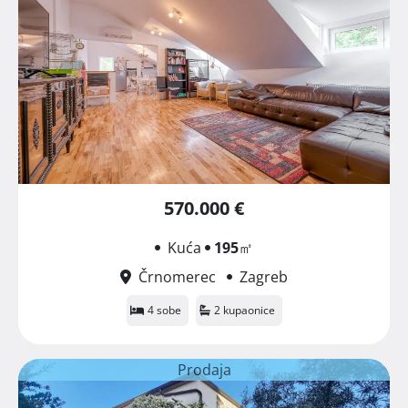
570.000 €
Kuća
195
㎡
Črnomerec
Zagreb
4 sobe
2 kupaonice
Prodaja