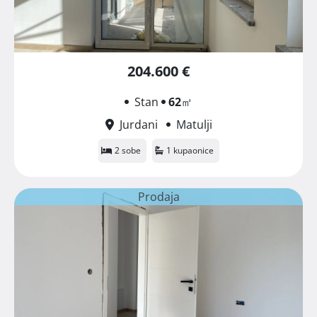
204.600 €
Stan
62
㎡
Jurdani
Matulji
2 sobe
1 kupaonice
Prodaja