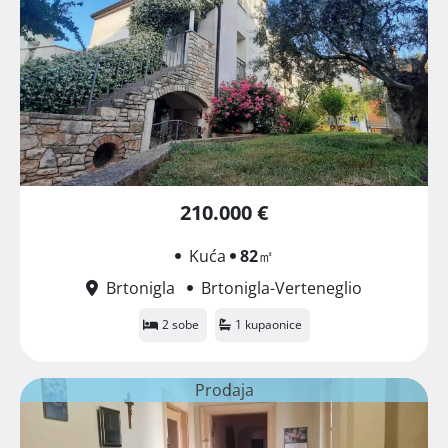
210.000 €
Kuća
82
㎡
Brtonigla
Brtonigla-Verteneglio
2 sobe
1 kupaonice
Prodaja