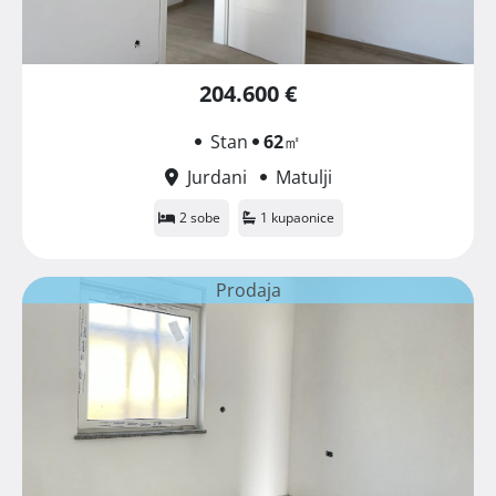
204.600 €
Stan
62
㎡
Jurdani
Matulji
2 sobe
1 kupaonice
Prodaja