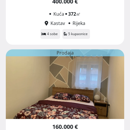
400.000 €
Kuća
372
㎡
Kastav
Rijeka
4 sobe
5 kupaonice
Prodaja
160.000 €