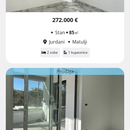
272.000 €
Stan
85
㎡
Jurdani
Matulji
2 sobe
1 kupaonice
Prodaja