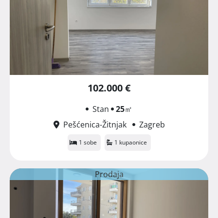
102.000 €
Stan
25
㎡
Pešćenica-Žitnjak
Zagreb
1 sobe
1 kupaonice
Prodaja