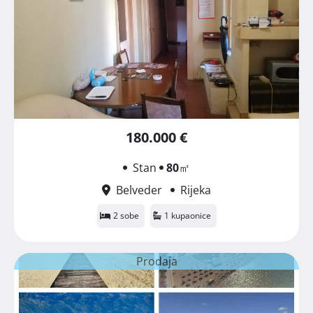
180.000 €
Stan
80
㎡
Belveder
Rijeka
2 sobe
1 kupaonice
Prodaja