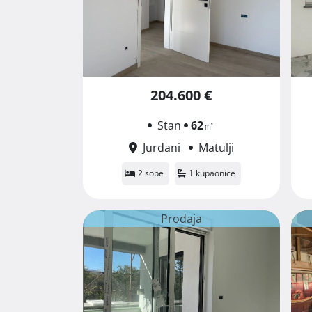
204.600 €
Stan
62
㎡
Jurdani
Matulji
2 sobe
1 kupaonice
Prodaja