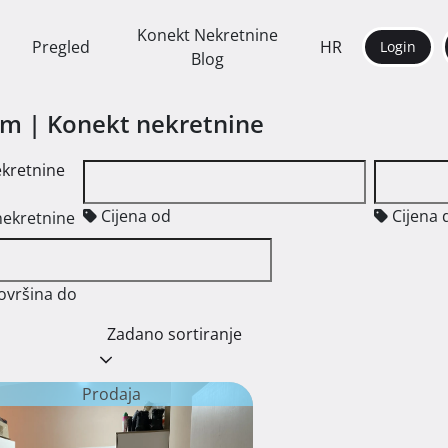
Konekt Nekretnine
Pregled
HR
Login
Blog
am | Konekt nekretnine
ekretnine
Cijena od
Cijena 
nekretnine
ovršina do
Zadano sortiranje
Prodaja