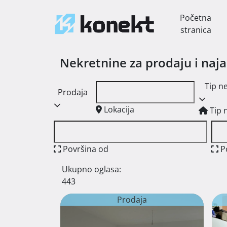
Početna
stranica
Nekretnine za prodaju i naj
Tip n
Prodaja
Lokacija
Tip 
Površina od
P
Ukupno oglasa:
443
Prodaja