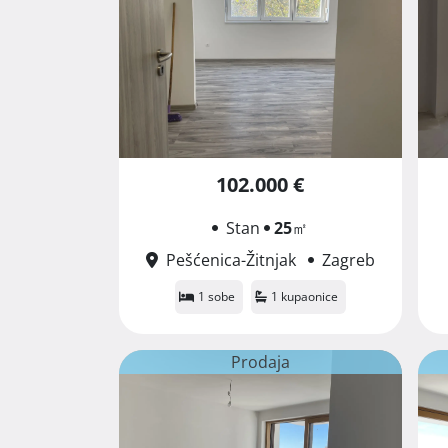
102.000 €
Stan
25
㎡
Pešćenica-Žitnjak
Zagreb
1 sobe
1 kupaonice
Prodaja