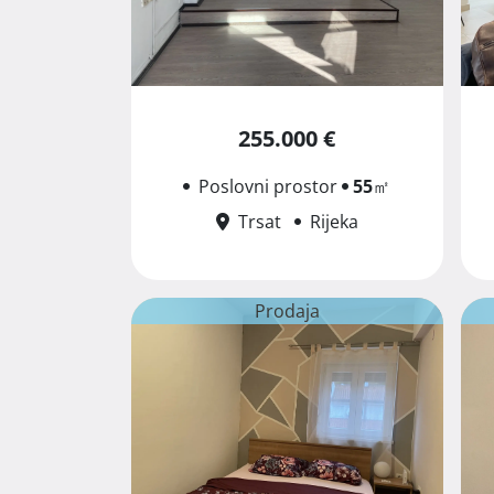
255.000 €
Poslovni prostor
55
㎡
Trsat
Rijeka
Prodaja