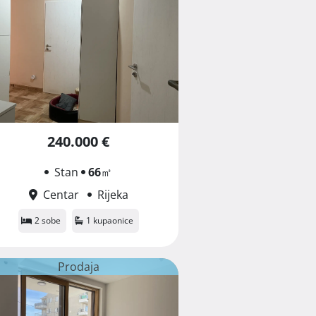
240.000 €
Stan
66
㎡
Centar
Rijeka
2 sobe
1 kupaonice
Prodaja