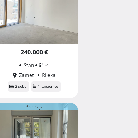
240.000 €
Stan
61
㎡
Zamet
Rijeka
2 sobe
1 kupaonice
Prodaja