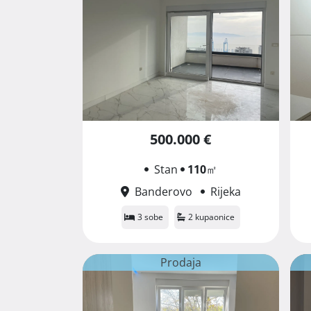
500.000 €
Stan
110
㎡
Banderovo
Rijeka
3 sobe
2 kupaonice
Prodaja