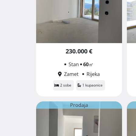
230.000 €
Stan
60
㎡
Zamet
Rijeka
2 sobe
1 kupaonice
Prodaja