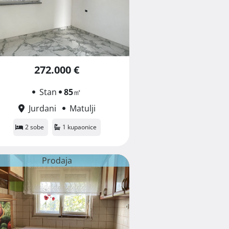
272.000 €
Stan
85
㎡
Jurdani
Matulji
2 sobe
1 kupaonice
Prodaja