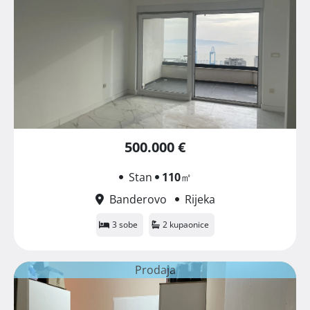
500.000 €
Stan
110
㎡
Banderovo
Rijeka
3 sobe
2 kupaonice
Prodaja