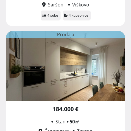
Saršoni
Viškovo
4 sobe
4 kupaonice
Prodaja
184.000 €
Stan
50
㎡
Črnomerec
Zagreb