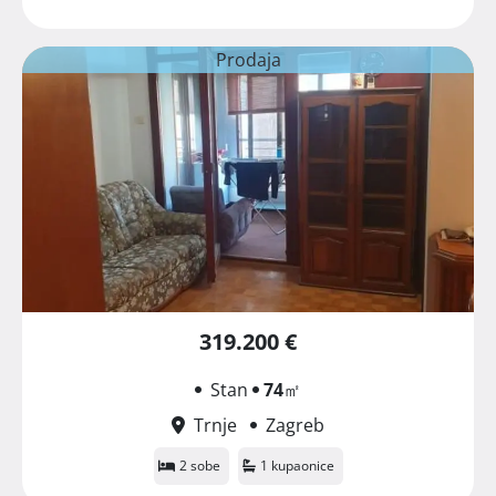
Prodaja
319.200 €
Stan
74
㎡
Trnje
Zagreb
2 sobe
1 kupaonice