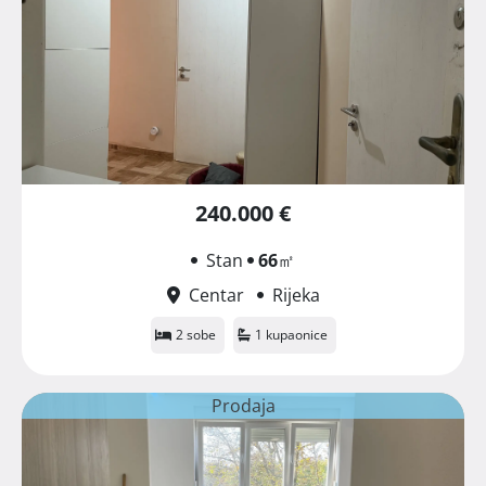
240.000 €
Stan
66
㎡
Centar
Rijeka
2 sobe
1 kupaonice
Prodaja