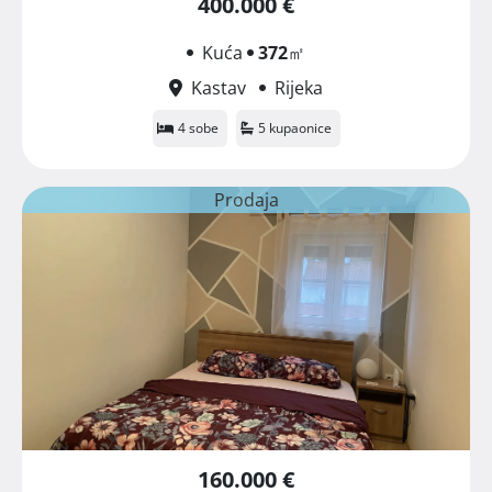
400.000 €
Kuća
372
㎡
Kastav
Rijeka
4 sobe
5 kupaonice
Prodaja
160.000 €