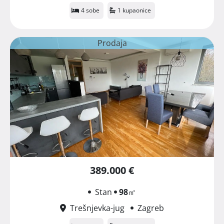
4 sobe
1 kupaonice
Prodaja
389.000 €
Stan
98
㎡
Trešnjevka-jug
Zagreb