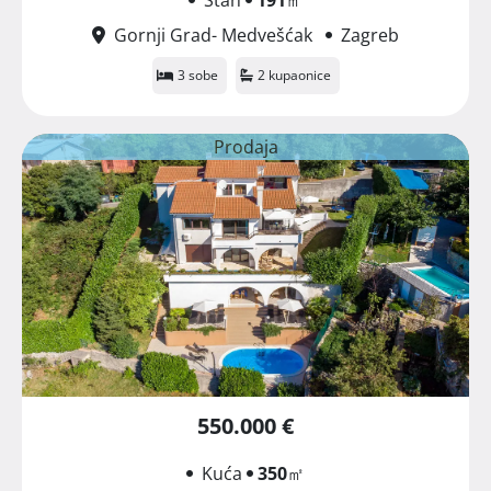
Gornji Grad- Medvešćak
Zagreb
3 sobe
2 kupaonice
Prodaja
550.000 €
Kuća
350
㎡