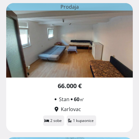
Prodaja
66.000 €
Stan
60
㎡
Karlovac
2 sobe
1 kupaonice