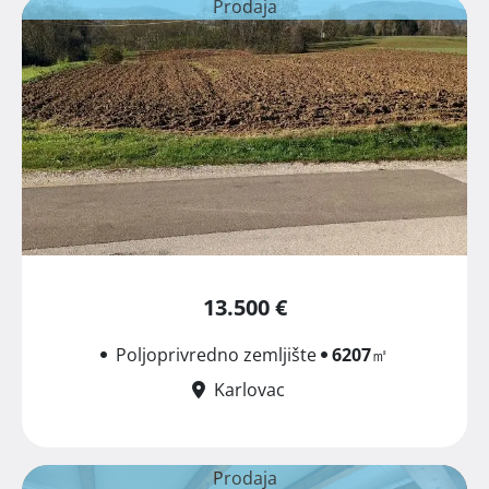
Prodaja
13.500 €
Poljoprivredno zemljište
6207
㎡
Karlovac
Prodaja