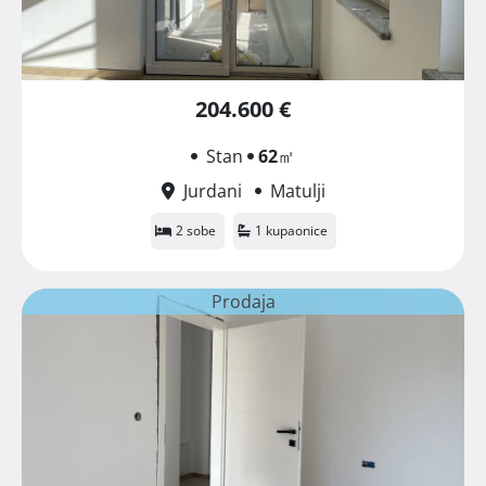
204.600 €
Stan
62
㎡
Jurdani
Matulji
2 sobe
1 kupaonice
Prodaja