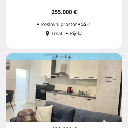
255.000 €
Poslovni prostor
55
㎡
Trsat
Rijeka
Prodaja