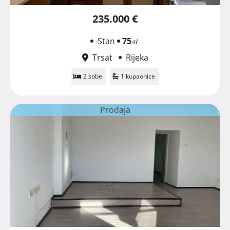
235.000 €
Stan
75
㎡
Trsat
Rijeka
2 sobe
1 kupaonice
Prodaja