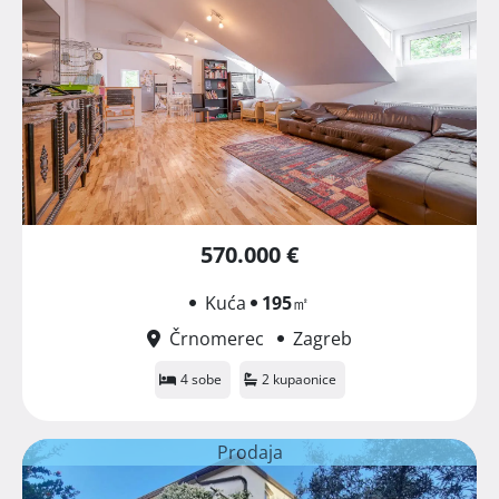
570.000 €
Kuća
195
㎡
Črnomerec
Zagreb
4 sobe
2 kupaonice
Prodaja