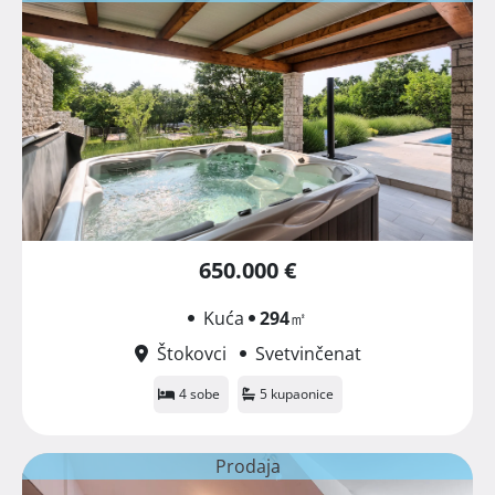
650.000 €
Kuća
294
㎡
Štokovci
Svetvinčenat
4 sobe
5 kupaonice
Prodaja