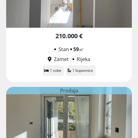
210.000 €
Stan
59
㎡
Zamet
Rijeka
1 sobe
1 kupaonice
Prodaja