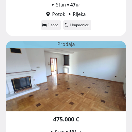
Stan
47
㎡
Potok
Rijeka
1 sobe
1 kupaonice
Prodaja
475.000 €
Stan
191
㎡