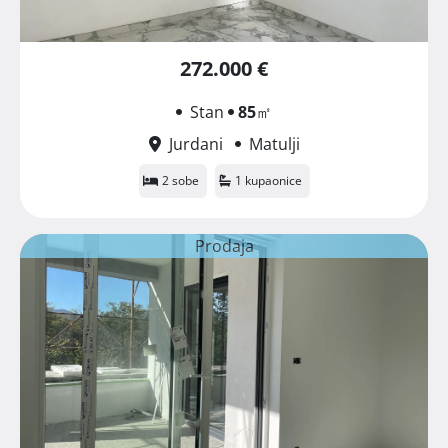
272.000 €
Stan
85
㎡
Jurdani
Matulji
2 sobe
1 kupaonice
Prodaja