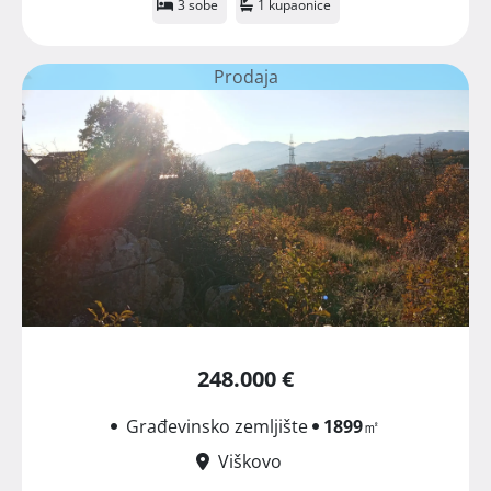
3 sobe
1 kupaonice
Prodaja
248.000 €
Građevinsko zemljište
1899
㎡
Viškovo