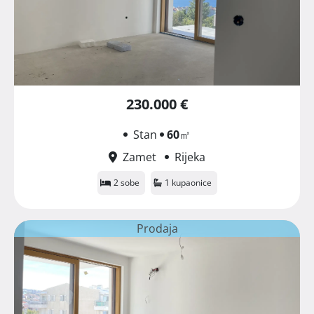
230.000 €
Stan
60
㎡
Zamet
Rijeka
2 sobe
1 kupaonice
Prodaja