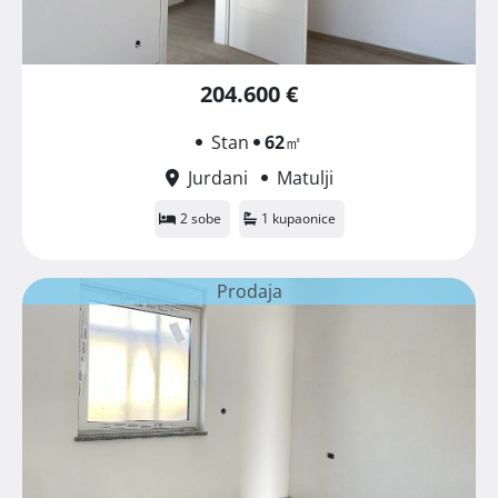
204.600 €
Stan
62
㎡
Jurdani
Matulji
2 sobe
1 kupaonice
Prodaja