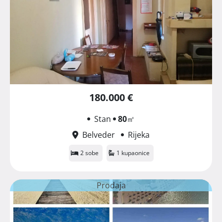
180.000 €
Stan
80
㎡
Belveder
Rijeka
2 sobe
1 kupaonice
Prodaja