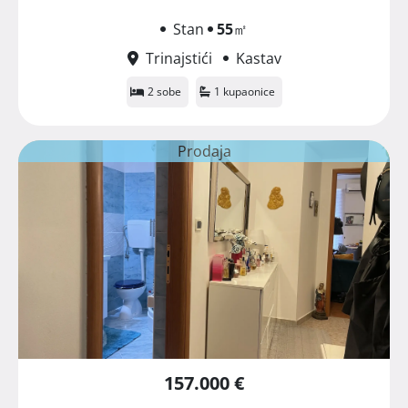
Stan
55
㎡
Trinajstići
Kastav
2 sobe
1 kupaonice
Prodaja
157.000 €