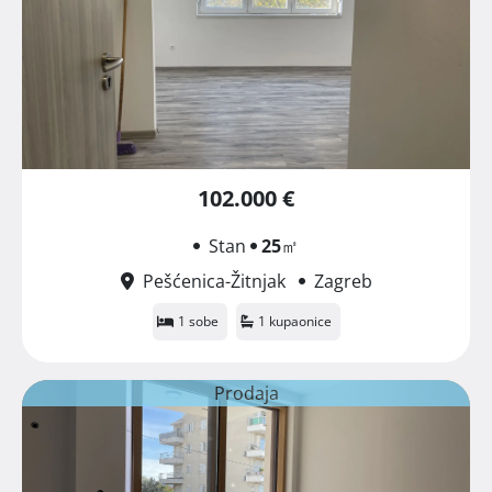
102.000 €
Stan
25
㎡
Pešćenica-Žitnjak
Zagreb
1 sobe
1 kupaonice
Prodaja