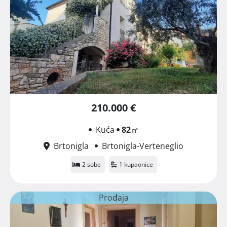
210.000 €
Kuća
82
㎡
Brtonigla
Brtonigla-Verteneglio
2 sobe
1 kupaonice
Prodaja