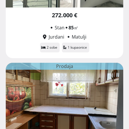
272.000 €
Stan
85
㎡
Jurdani
Matulji
2 sobe
1 kupaonice
Prodaja