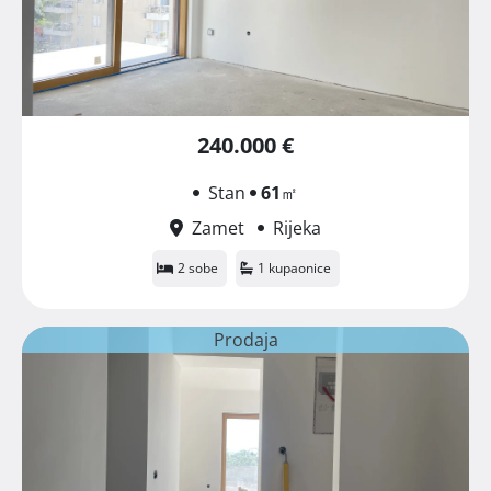
240.000 €
Stan
61
㎡
Zamet
Rijeka
2 sobe
1 kupaonice
Prodaja