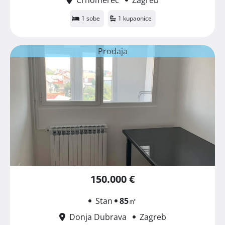
1 sobe
1 kupaonice
Prodaja
150.000 €
Stan
85
㎡
Donja Dubrava
Zagreb