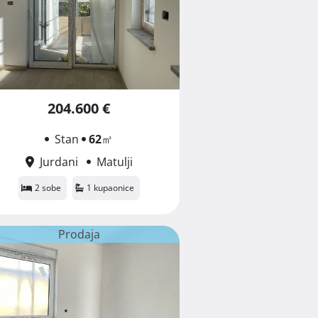
204.600 €
Stan
62
㎡
Jurdani
Matulji
2 sobe
1 kupaonice
Prodaja