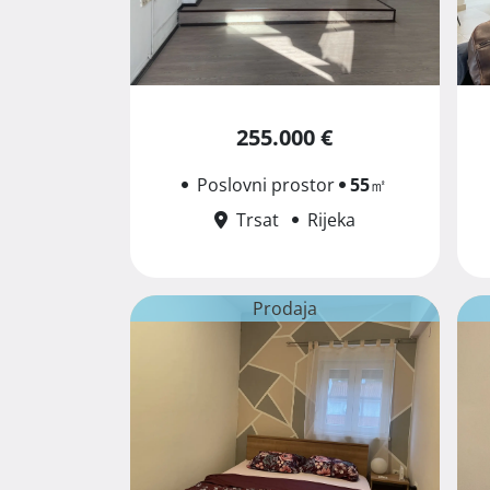
255.000 €
Poslovni prostor
55
㎡
Trsat
Rijeka
Prodaja