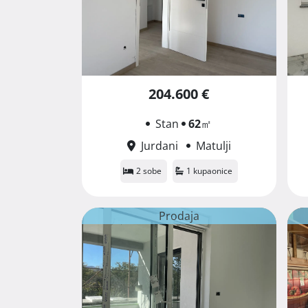
204.600 €
Stan
62
㎡
Jurdani
Matulji
2 sobe
1 kupaonice
Prodaja