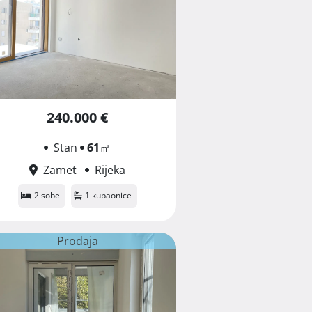
240.000 €
Stan
61
㎡
Zamet
Rijeka
2 sobe
1 kupaonice
Prodaja