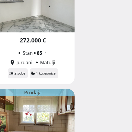
272.000 €
Stan
85
㎡
Jurdani
Matulji
2 sobe
1 kupaonice
Prodaja