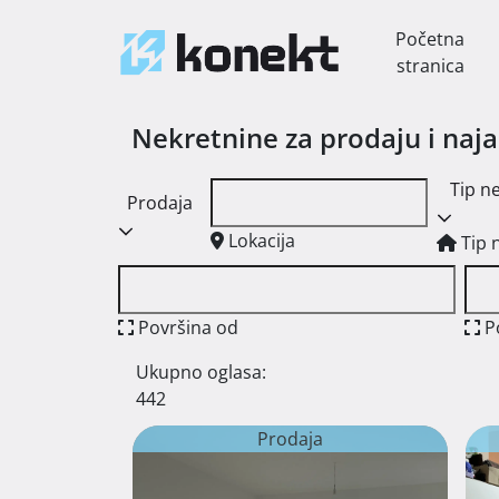
Početna
stranica
Nekretnine za prodaju i naj
Tip n
Prodaja
Lokacija
Tip 
Površina od
P
Ukupno oglasa:
442
Prodaja