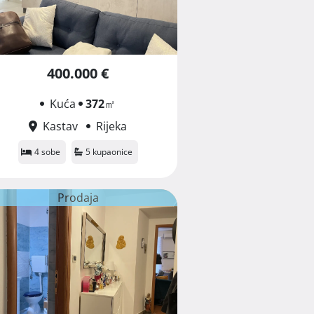
400.000 €
Kuća
372
㎡
Kastav
Rijeka
4 sobe
5 kupaonice
Prodaja