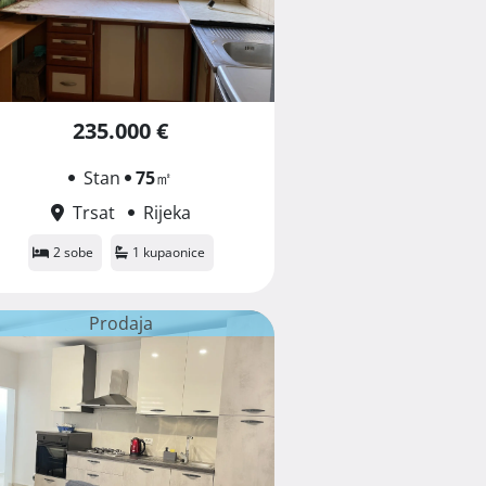
235.000 €
Stan
75
㎡
Trsat
Rijeka
2 sobe
1 kupaonice
Prodaja