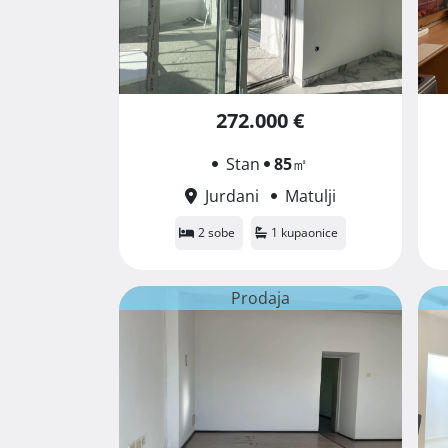
272.000 €
Stan
85
㎡
Jurdani
Matulji
2 sobe
1 kupaonice
Prodaja