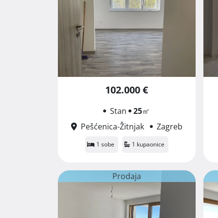
102.000 €
Stan
25
㎡
Pešćenica-Žitnjak
Zagreb
1 sobe
1 kupaonice
Prodaja