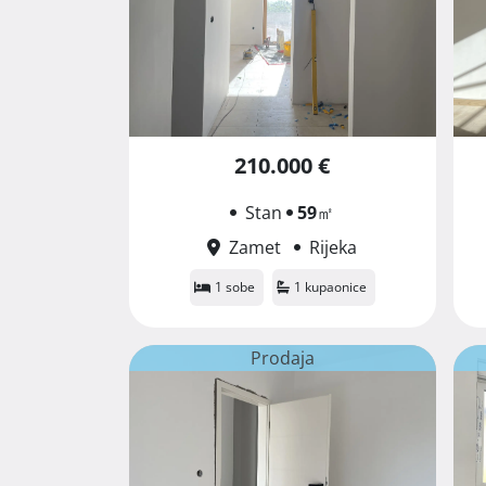
210.000 €
Stan
59
㎡
Zamet
Rijeka
1 sobe
1 kupaonice
Prodaja