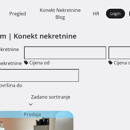
Konekt Nekretnine
Pregled
HR
Login
Blog
am | Konekt nekretnine
ekretnine
Cijena od
Cijena 
nekretnine
ovršina do
Zadano sortiranje
Prodaja