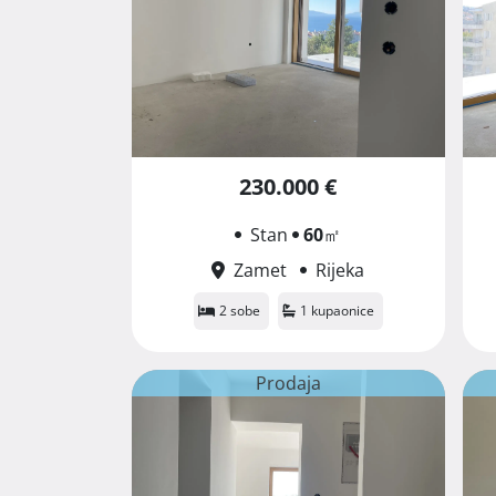
230.000 €
Stan
60
㎡
Zamet
Rijeka
2 sobe
1 kupaonice
Prodaja