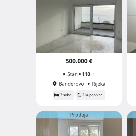
500.000 €
Stan
110
㎡
Banderovo
Rijeka
3 sobe
2 kupaonice
Prodaja