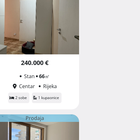
240.000 €
Stan
66
㎡
Centar
Rijeka
2 sobe
1 kupaonice
Prodaja