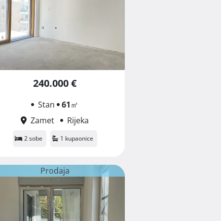
240.000 €
Stan
61
㎡
Zamet
Rijeka
2 sobe
1 kupaonice
Prodaja