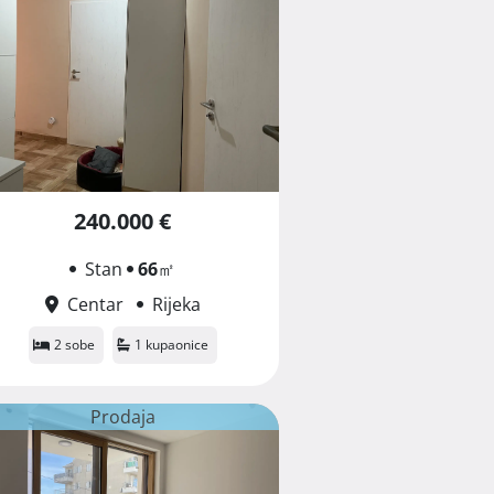
240.000 €
Stan
66
㎡
Centar
Rijeka
2 sobe
1 kupaonice
Prodaja