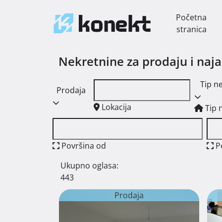
Početna
stranica
Nekretnine za prodaju i naj
Tip n
Prodaja
Lokacija
Tip 
Površina od
P
Ukupno oglasa:
443
Prodaja