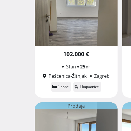
102.000 €
Stan
25
㎡
Pešćenica-Žitnjak
Zagreb
1 sobe
1 kupaonice
Prodaja