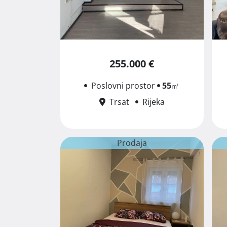
255.000 €
Poslovni prostor
55
㎡
Trsat
Rijeka
Prodaja