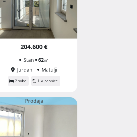
204.600 €
Stan
62
㎡
Jurdani
Matulji
2 sobe
1 kupaonice
Prodaja