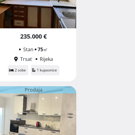
235.000 €
Stan
75
㎡
Trsat
Rijeka
2 sobe
1 kupaonice
Prodaja