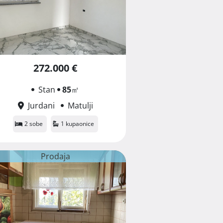
272.000 €
Stan
85
㎡
Jurdani
Matulji
2 sobe
1 kupaonice
Prodaja