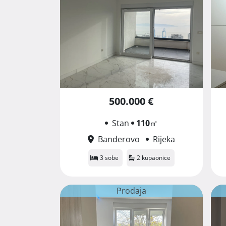
500.000 €
Stan
110
㎡
Banderovo
Rijeka
3 sobe
2 kupaonice
Prodaja