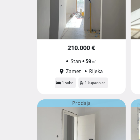
210.000 €
Stan
59
㎡
Zamet
Rijeka
1 sobe
1 kupaonice
Prodaja