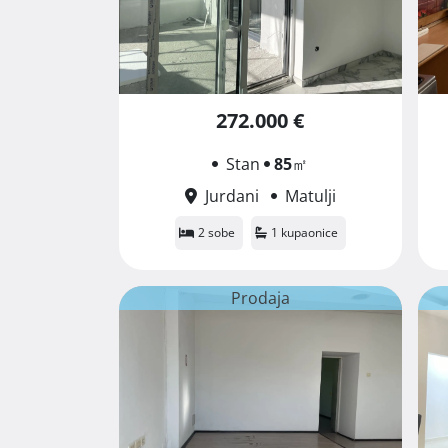
272.000 €
Stan
85
㎡
Jurdani
Matulji
2 sobe
1 kupaonice
Prodaja