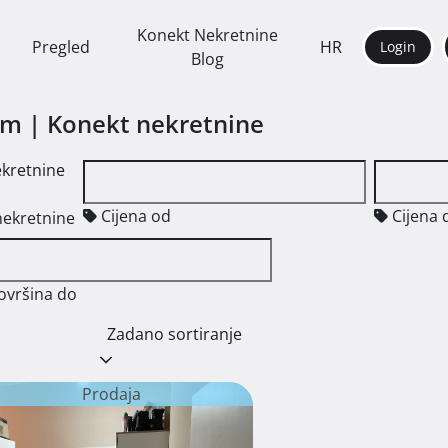
Konekt Nekretnine
Pregled
HR
Login
Blog
am | Konekt nekretnine
ekretnine
Cijena od
Cijena 
nekretnine
ovršina do
Zadano sortiranje
Prodaja