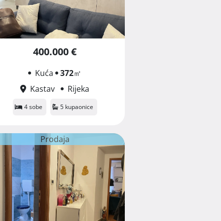
400.000 €
Kuća
372
㎡
Kastav
Rijeka
4 sobe
5 kupaonice
Prodaja