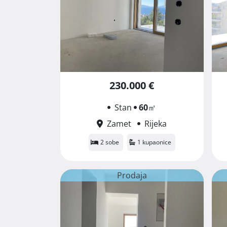
230.000 €
Stan
60
㎡
Zamet
Rijeka
2 sobe
1 kupaonice
Prodaja