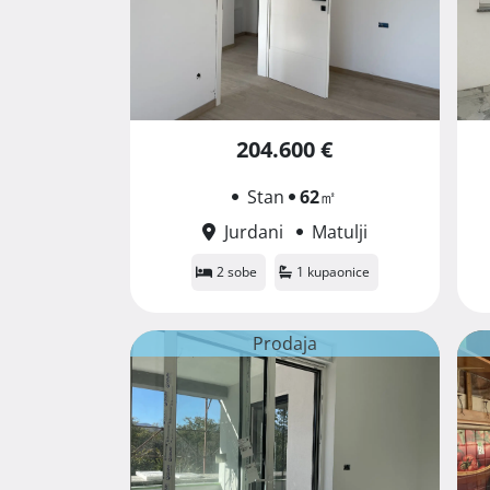
204.600 €
Stan
62
㎡
Jurdani
Matulji
2 sobe
1 kupaonice
Prodaja