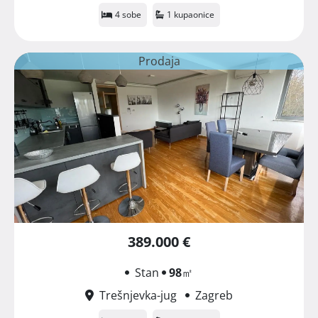
4 sobe
1 kupaonice
Prodaja
389.000 €
Stan
98
㎡
Trešnjevka-jug
Zagreb