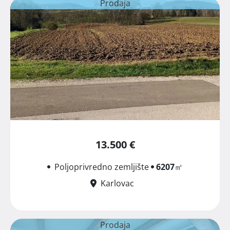
Prodaja
13.500 €
Poljoprivredno zemljište
6207
㎡
Karlovac
Prodaja