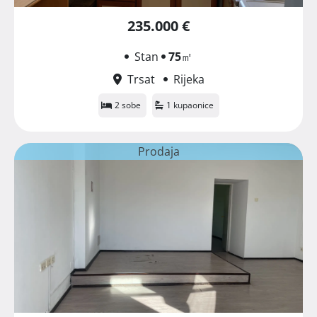
235.000 €
Stan
75
㎡
Trsat
Rijeka
2 sobe
1 kupaonice
Prodaja