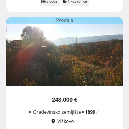
3 sobe
1 kupaonice
Prodaja
248.000 €
Građevinsko zemljište
1899
㎡
Viškovo