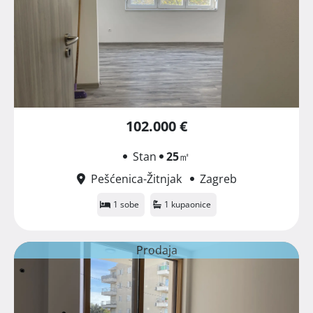
102.000 €
Stan
25
㎡
Pešćenica-Žitnjak
Zagreb
1 sobe
1 kupaonice
Prodaja