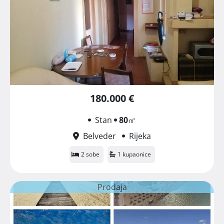
180.000 €
Stan
80
㎡
Belveder
Rijeka
2 sobe
1 kupaonice
Prodaja