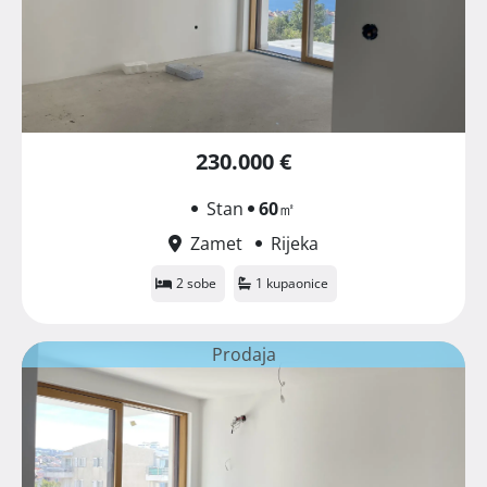
230.000 €
Stan
60
㎡
Zamet
Rijeka
2 sobe
1 kupaonice
Prodaja