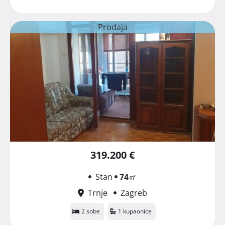
Prodaja
319.200 €
Stan
74
㎡
Trnje
Zagreb
2 sobe
1 kupaonice