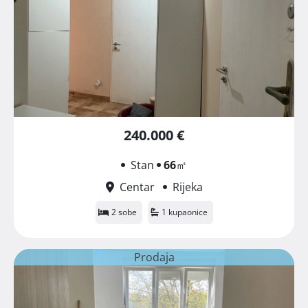
240.000 €
Stan
66
㎡
Centar
Rijeka
2 sobe
1 kupaonice
Prodaja