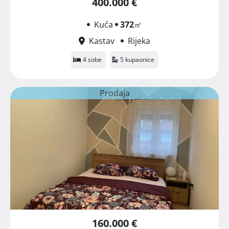
400.000 €
Kuća
372
㎡
Kastav
Rijeka
4 sobe
5 kupaonice
Prodaja
160.000 €