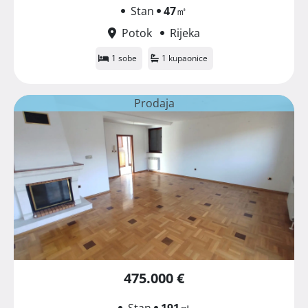
Stan
47
㎡
Potok
Rijeka
1 sobe
1 kupaonice
Prodaja
475.000 €
Stan
191
㎡