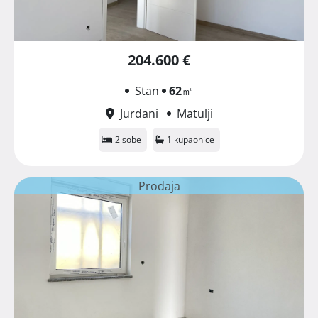
204.600 €
Stan
62
㎡
Jurdani
Matulji
2 sobe
1 kupaonice
Prodaja