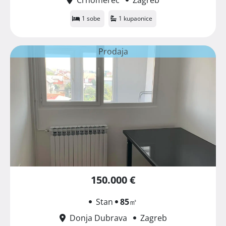
1 sobe
1 kupaonice
Prodaja
150.000 €
Stan
85
㎡
Donja Dubrava
Zagreb