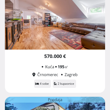
570.000 €
Kuća
195
㎡
Črnomerec
Zagreb
4 sobe
2 kupaonice
Prodaja