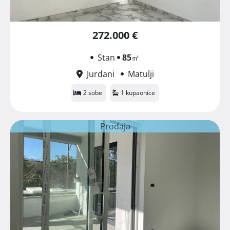
272.000 €
Stan
85
㎡
Jurdani
Matulji
2 sobe
1 kupaonice
Prodaja