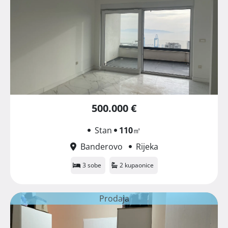
500.000 €
Stan
110
㎡
Banderovo
Rijeka
3 sobe
2 kupaonice
Prodaja