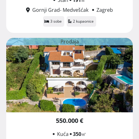
Gornji Grad- Medvešćak
Zagreb
3 sobe
2 kupaonice
Prodaja
550.000 €
Kuća
350
㎡