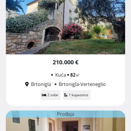
210.000 €
Kuća
82
㎡
Brtonigla
Brtonigla-Verteneglio
2 sobe
1 kupaonice
Prodaja