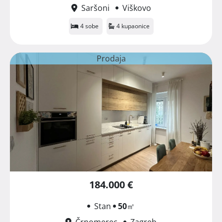
Saršoni
Viškovo
4 sobe
4 kupaonice
Prodaja
184.000 €
Stan
50
㎡
Črnomerec
Zagreb