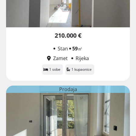
210.000 €
Stan
59
㎡
Zamet
Rijeka
1 sobe
1 kupaonice
Prodaja