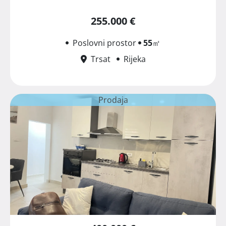
255.000 €
Poslovni prostor
55
㎡
Trsat
Rijeka
Prodaja