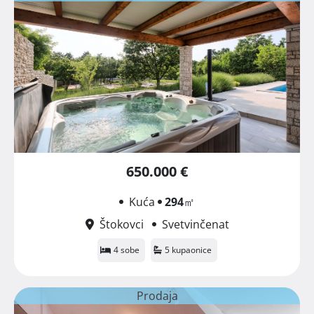
650.000 €
Kuća
294
㎡
Štokovci
Svetvinčenat
4 sobe
5 kupaonice
Prodaja