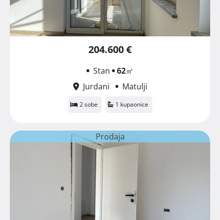
204.600 €
Stan
62
㎡
Jurdani
Matulji
2 sobe
1 kupaonice
Prodaja