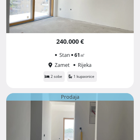
240.000 €
Stan
61
㎡
Zamet
Rijeka
2 sobe
1 kupaonice
Prodaja