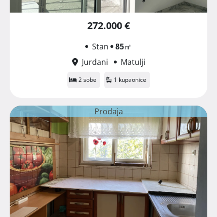
272.000 €
Stan
85
㎡
Jurdani
Matulji
2 sobe
1 kupaonice
Prodaja