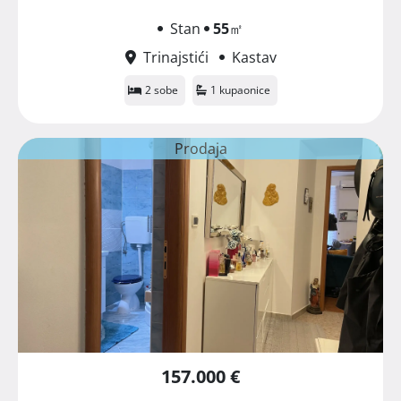
Stan
55
㎡
Trinajstići
Kastav
2 sobe
1 kupaonice
Prodaja
157.000 €