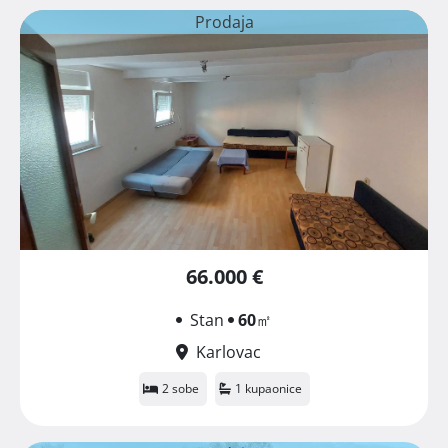
Prodaja
66.000 €
Stan
60
㎡
Karlovac
2 sobe
1 kupaonice