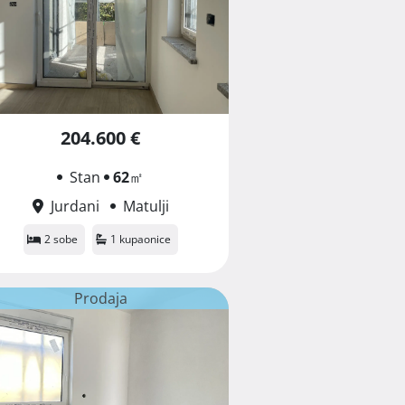
204.600 €
Stan
62
㎡
Jurdani
Matulji
2 sobe
1 kupaonice
Prodaja