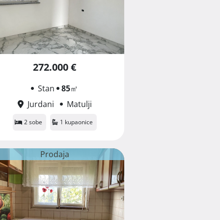
272.000 €
Stan
85
㎡
Jurdani
Matulji
2 sobe
1 kupaonice
Prodaja