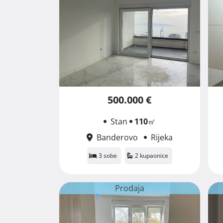
500.000 €
Stan
110
㎡
Banderovo
Rijeka
3 sobe
2 kupaonice
Prodaja