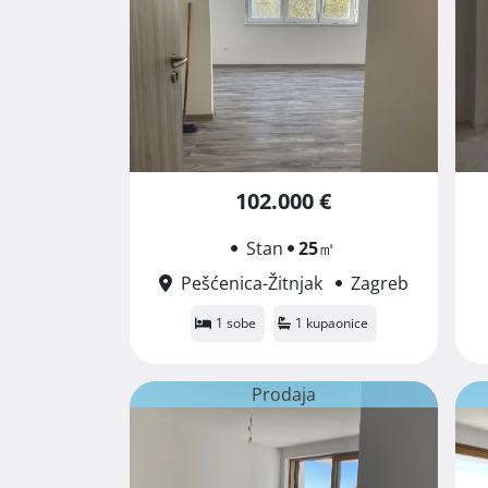
102.000 €
Stan
25
㎡
Pešćenica-Žitnjak
Zagreb
1 sobe
1 kupaonice
Prodaja