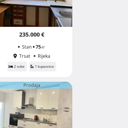
235.000 €
Stan
75
㎡
Trsat
Rijeka
2 sobe
1 kupaonice
Prodaja