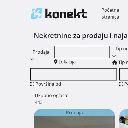
Početna
stranica
Nekretnine za prodaju i naj
Tip n
Prodaja
Lokacija
Tip 
Površina od
P
Ukupno oglasa:
443
Prodaja