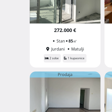
272.000 €
Stan
85
㎡
Jurdani
Matulji
2 sobe
1 kupaonice
Prodaja