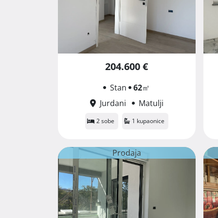
204.600 €
Stan
62
㎡
Jurdani
Matulji
2 sobe
1 kupaonice
Prodaja