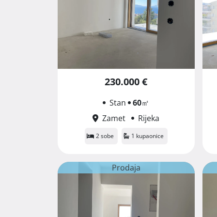
230.000 €
Stan
60
㎡
Zamet
Rijeka
2 sobe
1 kupaonice
Prodaja