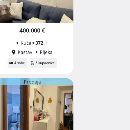
400.000 €
Kuća
372
㎡
Kastav
Rijeka
4 sobe
5 kupaonice
Prodaja