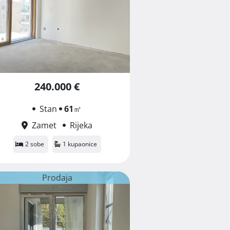
240.000 €
Stan
61
㎡
Zamet
Rijeka
2 sobe
1 kupaonice
Prodaja