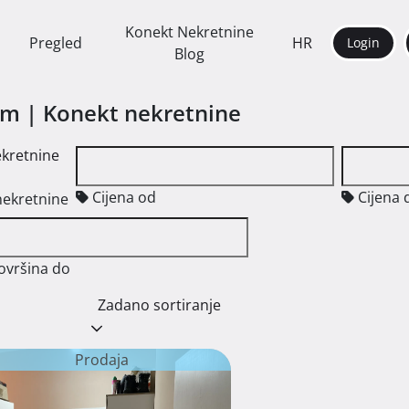
Konekt Nekretnine
Pregled
HR
Login
Blog
am | Konekt nekretnine
ekretnine
Cijena od
Cijena 
nekretnine
ovršina do
Zadano sortiranje
Prodaja