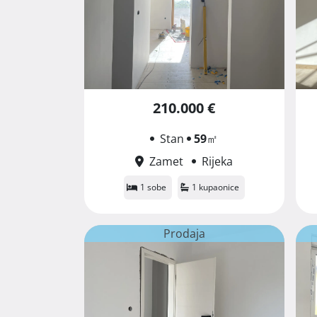
210.000 €
Stan
59
㎡
Zamet
Rijeka
1 sobe
1 kupaonice
Prodaja