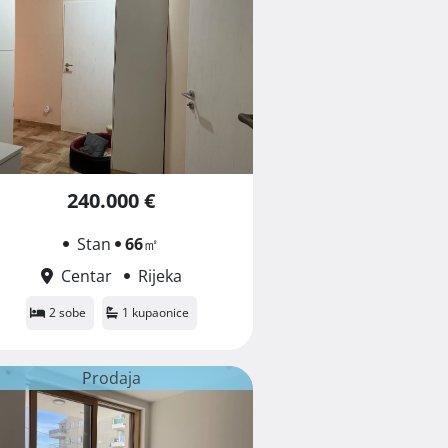
240.000 €
Stan
66
㎡
Centar
Rijeka
2 sobe
1 kupaonice
Prodaja