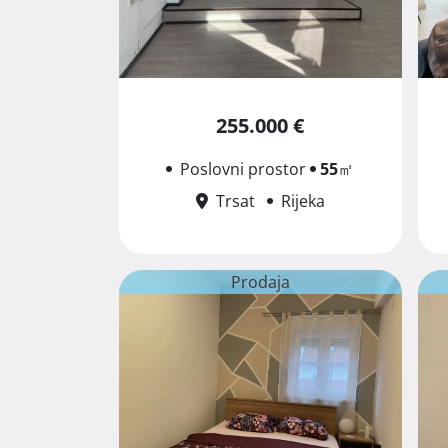
255.000 €
Poslovni prostor
55
㎡
Trsat
Rijeka
Prodaja