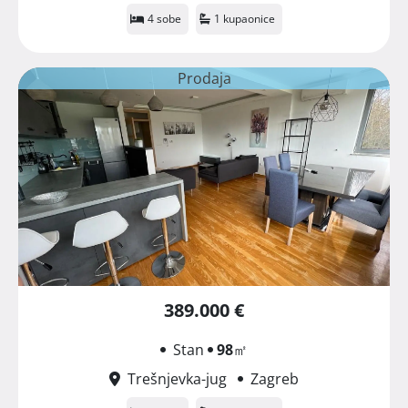
4 sobe
1 kupaonice
Prodaja
389.000 €
Stan
98
㎡
Trešnjevka-jug
Zagreb