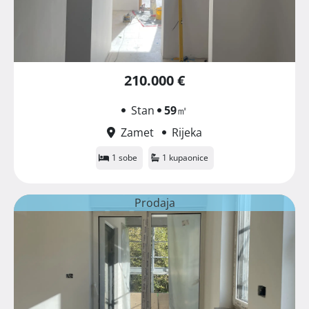
210.000 €
Stan
59
㎡
Zamet
Rijeka
1 sobe
1 kupaonice
Prodaja