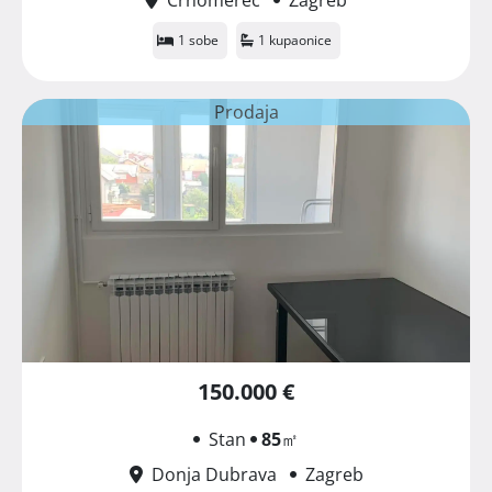
1 sobe
1 kupaonice
Prodaja
150.000 €
Stan
85
㎡
Donja Dubrava
Zagreb