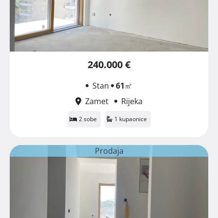
240.000 €
Stan
61
㎡
Zamet
Rijeka
2 sobe
1 kupaonice
Prodaja