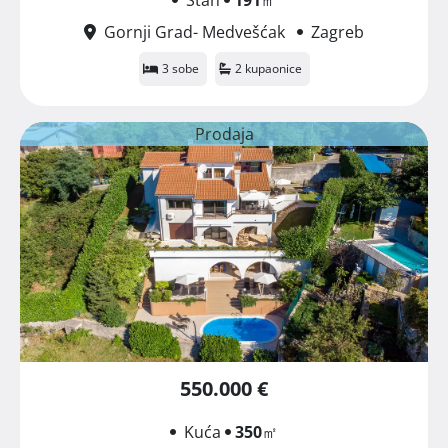
Gornji Grad- Medvešćak
Zagreb
3 sobe
2 kupaonice
Prodaja
550.000 €
Kuća
350
㎡