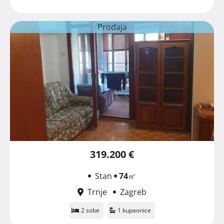
Prodaja
319.200 €
Stan
74
㎡
Trnje
Zagreb
2 sobe
1 kupaonice