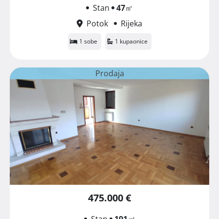
Stan
47
㎡
Potok
Rijeka
1 sobe
1 kupaonice
Prodaja
475.000 €
Stan
191
㎡