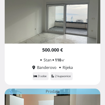
500.000 €
Stan
110
㎡
Banderovo
Rijeka
3 sobe
2 kupaonice
Prodaja