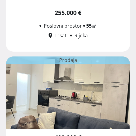
255.000 €
Poslovni prostor
55
㎡
Trsat
Rijeka
Prodaja