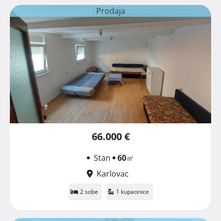
Prodaja
66.000 €
Stan
60
㎡
Karlovac
2 sobe
1 kupaonice