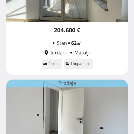
204.600 €
Stan
62
㎡
Jurdani
Matulji
2 sobe
1 kupaonice
Prodaja