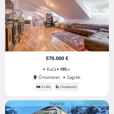
570.000 €
Kuća
195
㎡
Črnomerec
Zagreb
4 sobe
2 kupaonice
Prodaja