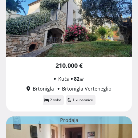
210.000 €
Kuća
82
㎡
Brtonigla
Brtonigla-Verteneglio
2 sobe
1 kupaonice
Prodaja