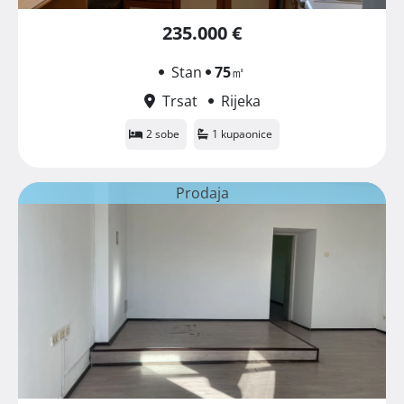
235.000 €
Stan
75
㎡
Trsat
Rijeka
2 sobe
1 kupaonice
Prodaja