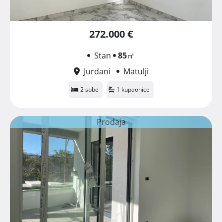
272.000 €
Stan
85
㎡
Jurdani
Matulji
2 sobe
1 kupaonice
Prodaja