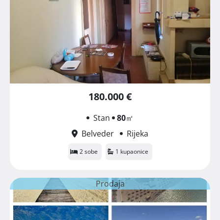
180.000 €
Stan
80
㎡
Belveder
Rijeka
2 sobe
1 kupaonice
Prodaja