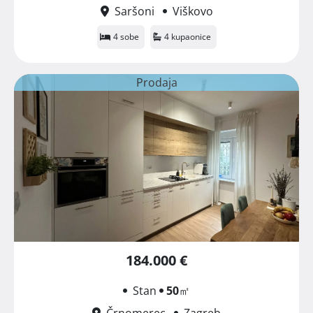
Saršoni
Viškovo
4 sobe
4 kupaonice
Prodaja
184.000 €
Stan
50
㎡
Črnomerec
Zagreb