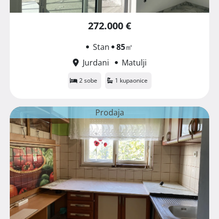
272.000 €
Stan
85
㎡
Jurdani
Matulji
2 sobe
1 kupaonice
Prodaja