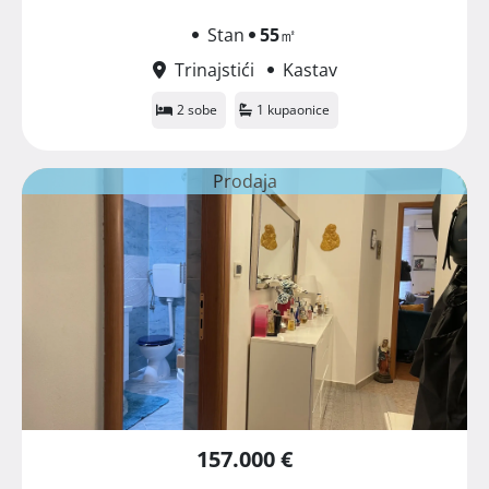
Stan
55
㎡
Trinajstići
Kastav
2 sobe
1 kupaonice
Prodaja
157.000 €