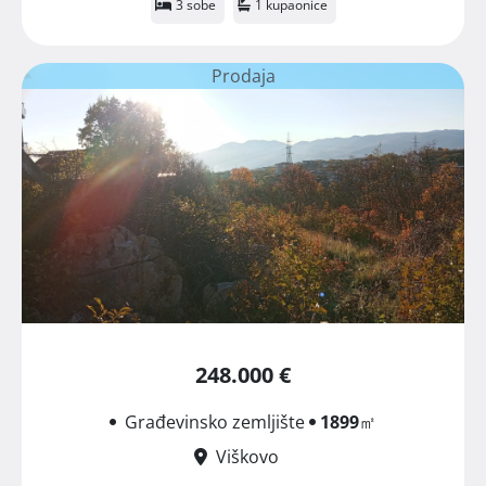
3 sobe
1 kupaonice
Prodaja
248.000 €
Građevinsko zemljište
1899
㎡
Viškovo