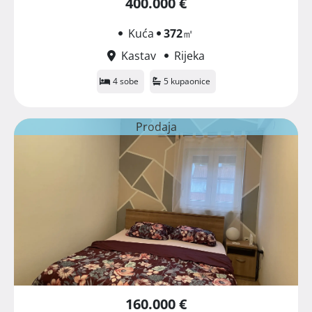
400.000 €
Kuća
372
㎡
Kastav
Rijeka
4 sobe
5 kupaonice
Prodaja
160.000 €