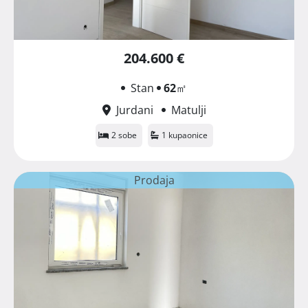
204.600 €
Stan
62
㎡
Jurdani
Matulji
2 sobe
1 kupaonice
Prodaja