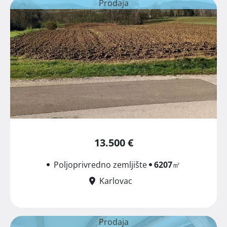
Prodaja
13.500 €
Poljoprivredno zemljište
6207
㎡
Karlovac
Prodaja