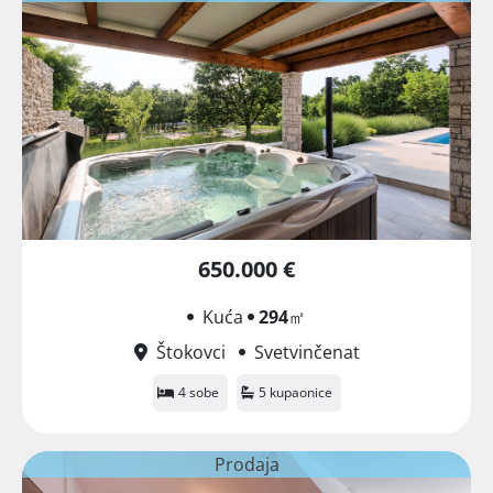
650.000 €
Kuća
294
㎡
Štokovci
Svetvinčenat
4 sobe
5 kupaonice
Prodaja