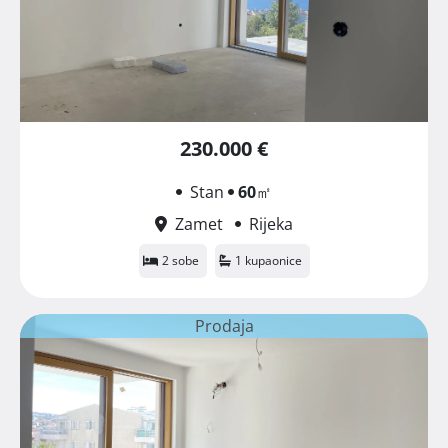
230.000 €
Stan
60
㎡
Zamet
Rijeka
2 sobe
1 kupaonice
Prodaja