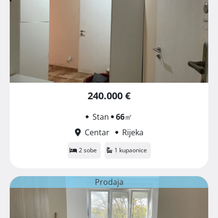
240.000 €
Stan
66
㎡
Centar
Rijeka
2 sobe
1 kupaonice
Prodaja