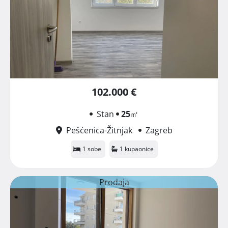
102.000 €
Stan
25
㎡
Pešćenica-Žitnjak
Zagreb
1 sobe
1 kupaonice
Prodaja