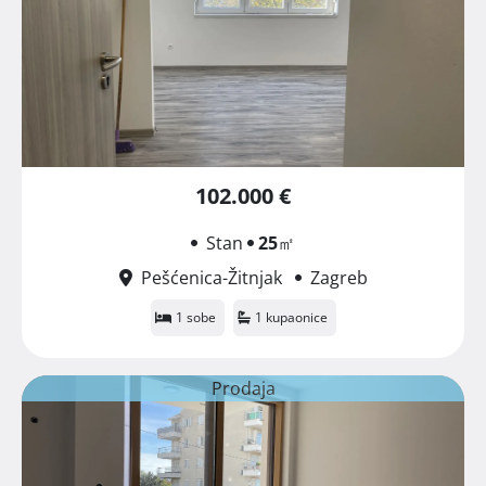
102.000 €
Stan
25
㎡
Pešćenica-Žitnjak
Zagreb
1 sobe
1 kupaonice
Prodaja