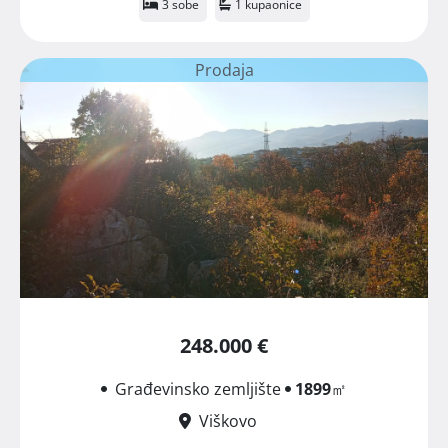
3 sobe
1 kupaonice
Prodaja
248.000 €
Građevinsko zemljište
1899
㎡
Viškovo