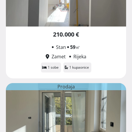
210.000 €
Stan
59
㎡
Zamet
Rijeka
1 sobe
1 kupaonice
Prodaja