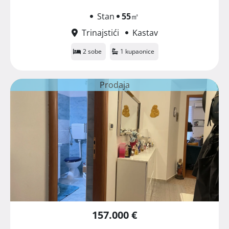
Stan
55
㎡
Trinajstići
Kastav
2 sobe
1 kupaonice
Prodaja
157.000 €