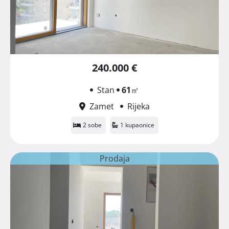
240.000 €
Stan
61
㎡
Zamet
Rijeka
2 sobe
1 kupaonice
Prodaja