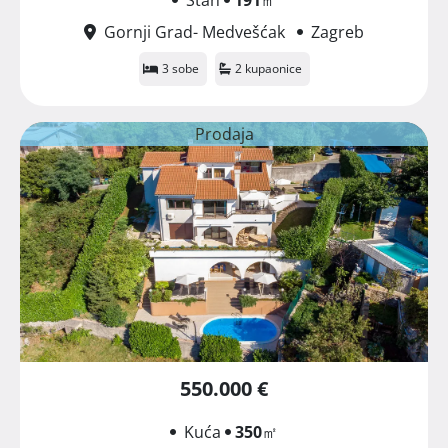
Gornji Grad- Medvešćak
Zagreb
3 sobe
2 kupaonice
Prodaja
550.000 €
Kuća
350
㎡