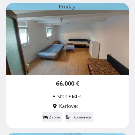
Prodaja
66.000 €
Stan
60
㎡
Karlovac
2 sobe
1 kupaonice