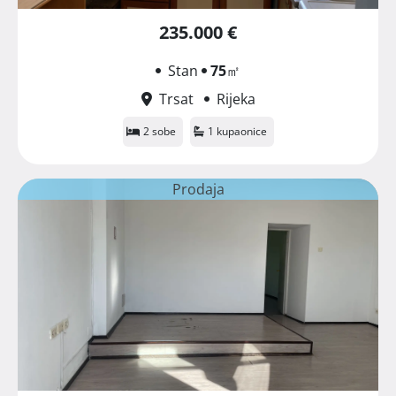
235.000 €
Stan
75
㎡
Trsat
Rijeka
2 sobe
1 kupaonice
Prodaja