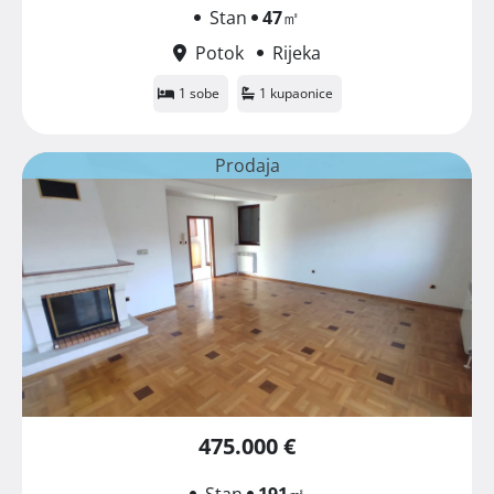
Stan
47
㎡
Potok
Rijeka
1 sobe
1 kupaonice
Prodaja
475.000 €
Stan
191
㎡