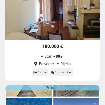
180.000 €
Stan
80
㎡
Belveder
Rijeka
2 sobe
1 kupaonice
Prodaja