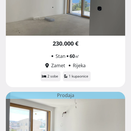
230.000 €
Stan
60
㎡
Zamet
Rijeka
2 sobe
1 kupaonice
Prodaja