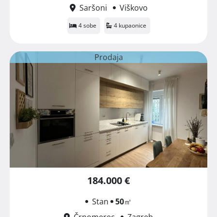
Saršoni
Viškovo
4 sobe
4 kupaonice
Prodaja
184.000 €
Stan
50
㎡
Črnomerec
Zagreb