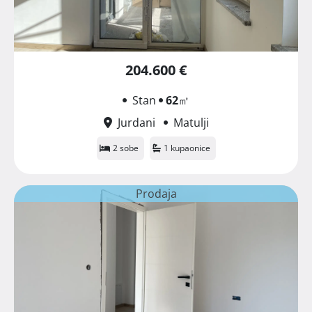
204.600 €
Stan
62
㎡
Jurdani
Matulji
2 sobe
1 kupaonice
Prodaja