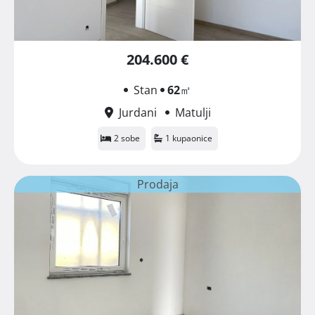
204.600 €
Stan
62
㎡
Jurdani
Matulji
2 sobe
1 kupaonice
Prodaja