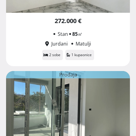
272.000 €
Stan
85
㎡
Jurdani
Matulji
2 sobe
1 kupaonice
Prodaja