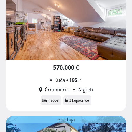
570.000 €
Kuća
195
㎡
Črnomerec
Zagreb
4 sobe
2 kupaonice
Prodaja