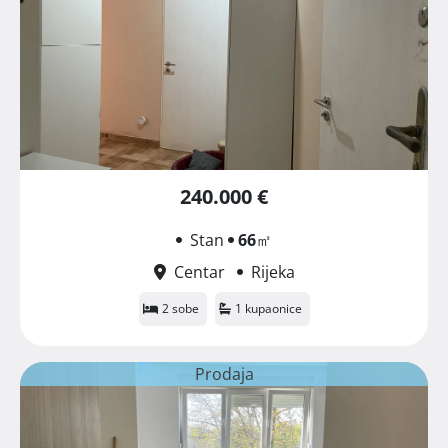
240.000 €
Stan
66
㎡
Centar
Rijeka
2 sobe
1 kupaonice
Prodaja