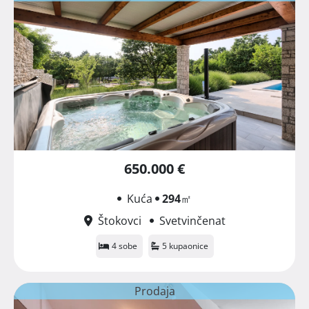
650.000 €
Kuća
294
㎡
Štokovci
Svetvinčenat
4 sobe
5 kupaonice
Prodaja