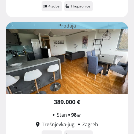
4 sobe
1 kupaonice
Prodaja
389.000 €
Stan
98
㎡
Trešnjevka-jug
Zagreb