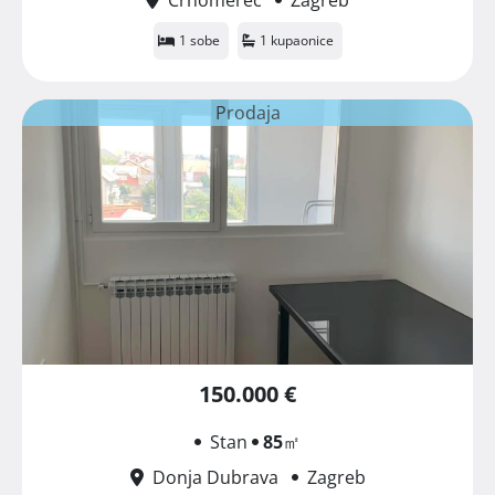
1 sobe
1 kupaonice
Prodaja
150.000 €
Stan
85
㎡
Donja Dubrava
Zagreb