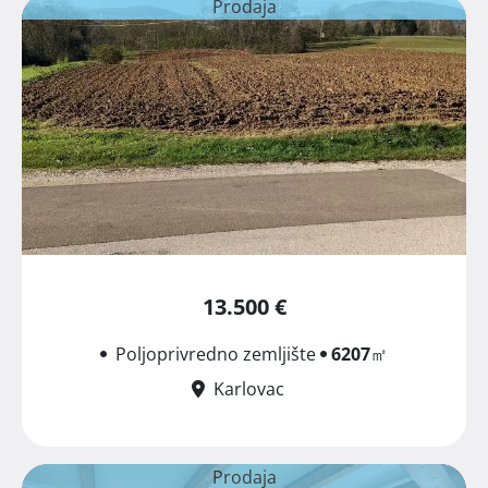
Prodaja
13.500 €
Poljoprivredno zemljište
6207
㎡
Karlovac
Prodaja