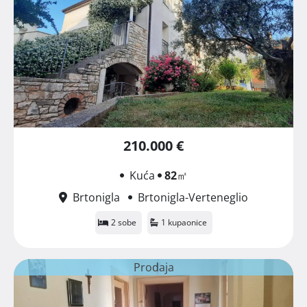
210.000 €
Kuća
82
㎡
Brtonigla
Brtonigla-Verteneglio
2 sobe
1 kupaonice
Prodaja