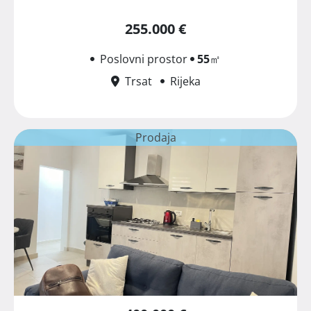
255.000 €
Poslovni prostor
55
㎡
Trsat
Rijeka
Prodaja