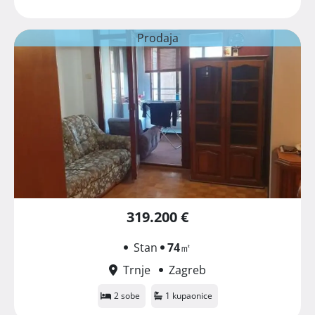
Prodaja
319.200 €
Stan
74
㎡
Trnje
Zagreb
2 sobe
1 kupaonice