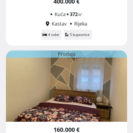
400.000 €
Kuća
372
㎡
Kastav
Rijeka
4 sobe
5 kupaonice
Prodaja
160.000 €