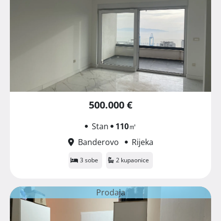
500.000 €
Stan
110
㎡
Banderovo
Rijeka
3 sobe
2 kupaonice
Prodaja