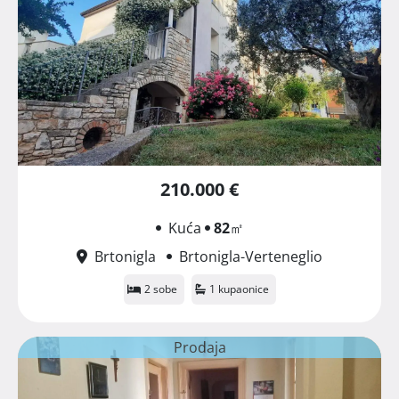
210.000 €
Kuća
82
㎡
Brtonigla
Brtonigla-Verteneglio
2 sobe
1 kupaonice
Prodaja