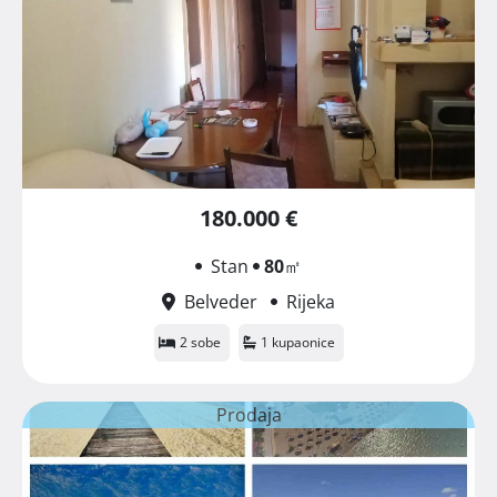
180.000 €
Stan
80
㎡
Belveder
Rijeka
2 sobe
1 kupaonice
Prodaja