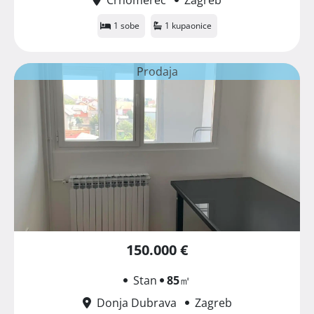
1 sobe
1 kupaonice
Prodaja
150.000 €
Stan
85
㎡
Donja Dubrava
Zagreb