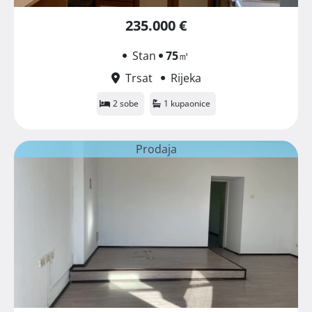
235.000 €
Stan
75
㎡
Trsat
Rijeka
2 sobe
1 kupaonice
Prodaja