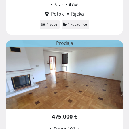
Stan
47
㎡
Potok
Rijeka
1 sobe
1 kupaonice
Prodaja
475.000 €
Stan
191
㎡