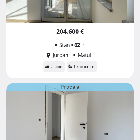
204.600 €
Stan
62
㎡
Jurdani
Matulji
2 sobe
1 kupaonice
Prodaja