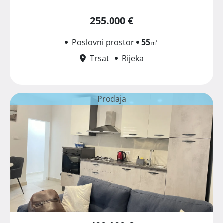
255.000 €
Poslovni prostor
55
㎡
Trsat
Rijeka
Prodaja