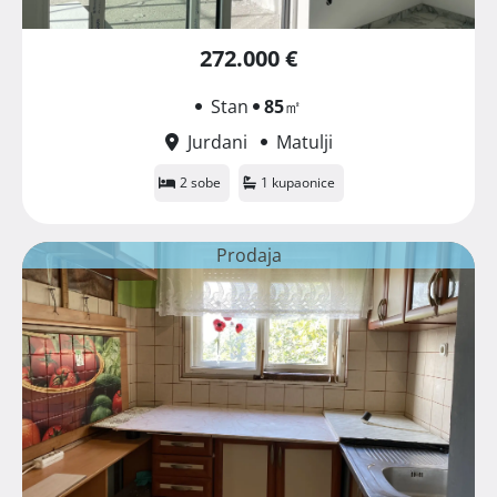
272.000 €
Stan
85
㎡
Jurdani
Matulji
2 sobe
1 kupaonice
Prodaja