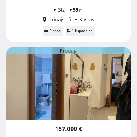
Stan
55
㎡
Trinajstići
Kastav
2 sobe
1 kupaonice
Prodaja
157.000 €