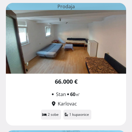
Prodaja
66.000 €
Stan
60
㎡
Karlovac
2 sobe
1 kupaonice