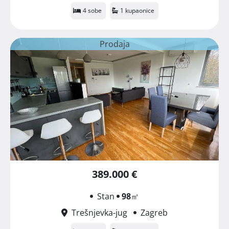
4 sobe
1 kupaonice
Prodaja
389.000 €
Stan
98
㎡
Trešnjevka-jug
Zagreb