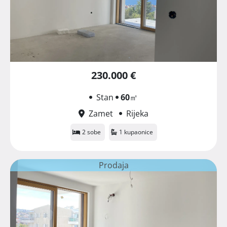
230.000 €
Stan
60
㎡
Zamet
Rijeka
2 sobe
1 kupaonice
Prodaja