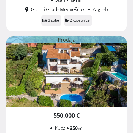
Gornji Grad- Medvešćak
Zagreb
3 sobe
2 kupaonice
Prodaja
550.000 €
Kuća
350
㎡