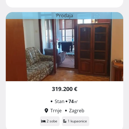
Prodaja
319.200 €
Stan
74
㎡
Trnje
Zagreb
2 sobe
1 kupaonice