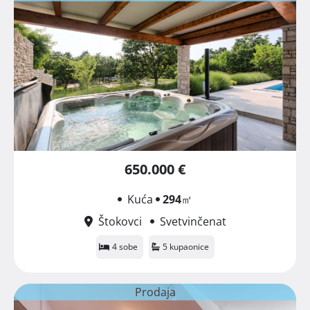
650.000 €
Kuća
294
㎡
Štokovci
Svetvinčenat
4 sobe
5 kupaonice
Prodaja