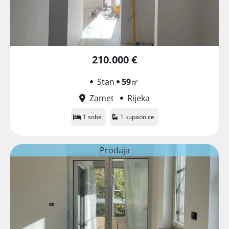
210.000 €
Stan
59
㎡
Zamet
Rijeka
1 sobe
1 kupaonice
Prodaja