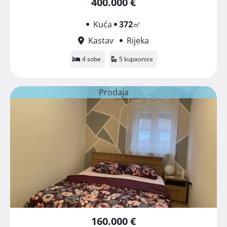
400.000 €
Kuća
372
㎡
Kastav
Rijeka
4 sobe
5 kupaonice
Prodaja
160.000 €