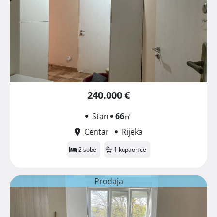
240.000 €
Stan
66
㎡
Centar
Rijeka
2 sobe
1 kupaonice
Prodaja