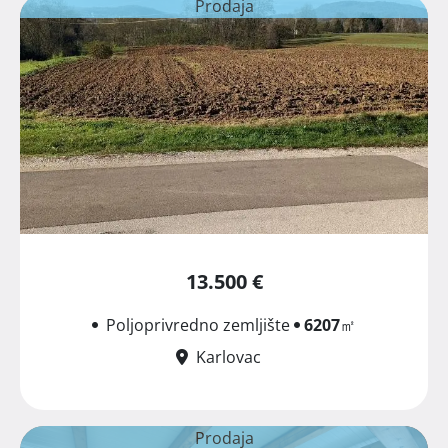
Prodaja
13.500 €
Poljoprivredno zemljište
6207
㎡
Karlovac
Prodaja