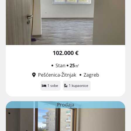
102.000 €
Stan
25
㎡
Pešćenica-Žitnjak
Zagreb
1 sobe
1 kupaonice
Prodaja