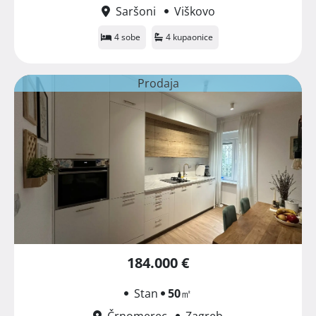
Saršoni
Viškovo
4 sobe
4 kupaonice
Prodaja
184.000 €
Stan
50
㎡
Črnomerec
Zagreb