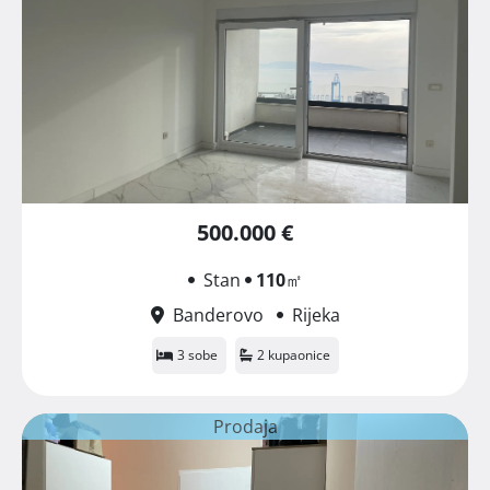
500.000 €
Stan
110
㎡
Banderovo
Rijeka
3 sobe
2 kupaonice
Prodaja