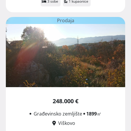
3 sobe
1 kupaonice
Prodaja
248.000 €
Građevinsko zemljište
1899
㎡
Viškovo