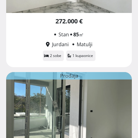
272.000 €
Stan
85
㎡
Jurdani
Matulji
2 sobe
1 kupaonice
Prodaja