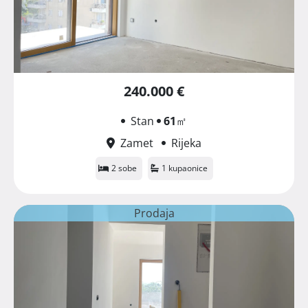
240.000 €
Stan
61
㎡
Zamet
Rijeka
2 sobe
1 kupaonice
Prodaja