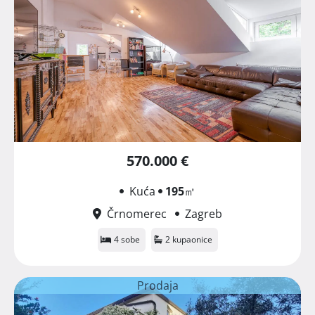
570.000 €
Kuća
195
㎡
Črnomerec
Zagreb
4 sobe
2 kupaonice
Prodaja