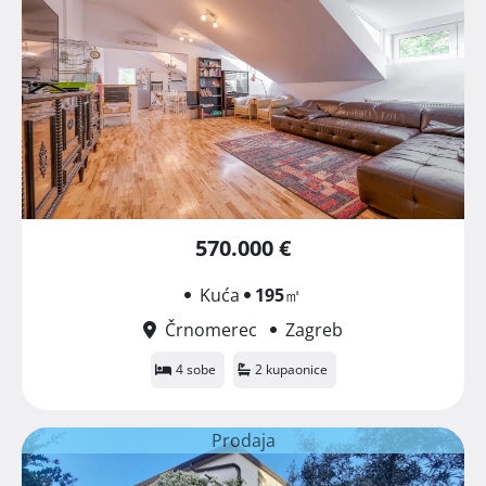
570.000 €
Kuća
195
㎡
Črnomerec
Zagreb
4 sobe
2 kupaonice
Prodaja