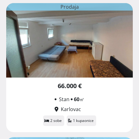
Prodaja
66.000 €
Stan
60
㎡
Karlovac
2 sobe
1 kupaonice