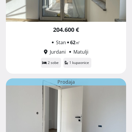
204.600 €
Stan
62
㎡
Jurdani
Matulji
2 sobe
1 kupaonice
Prodaja