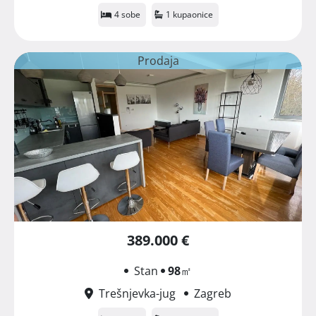
4 sobe
1 kupaonice
Prodaja
389.000 €
Stan
98
㎡
Trešnjevka-jug
Zagreb