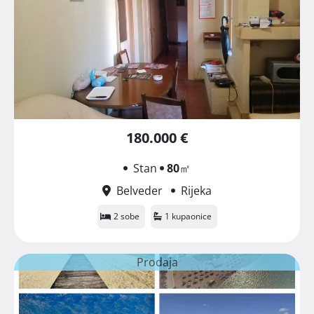
180.000 €
Stan
80
㎡
Belveder
Rijeka
2 sobe
1 kupaonice
Prodaja