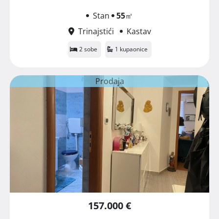
Stan
55
㎡
Trinajstići
Kastav
2 sobe
1 kupaonice
Prodaja
157.000 €