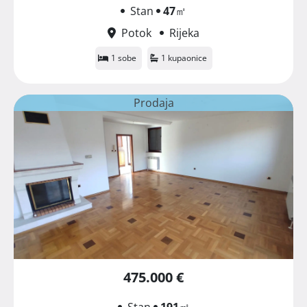
Stan
47
㎡
Potok
Rijeka
1 sobe
1 kupaonice
Prodaja
475.000 €
Stan
191
㎡