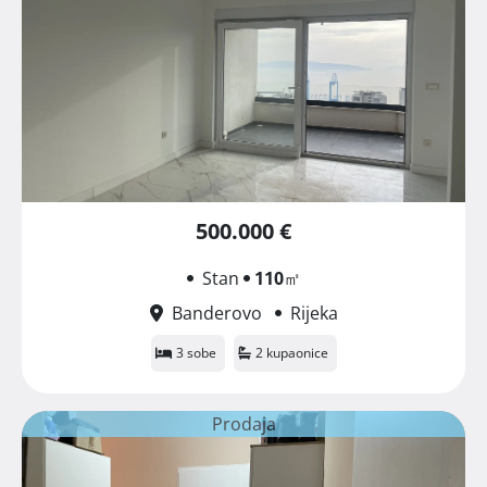
500.000 €
Stan
110
㎡
Banderovo
Rijeka
3 sobe
2 kupaonice
Prodaja