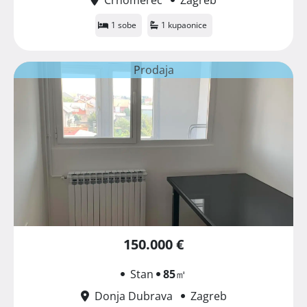
1 sobe
1 kupaonice
Prodaja
150.000 €
Stan
85
㎡
Donja Dubrava
Zagreb