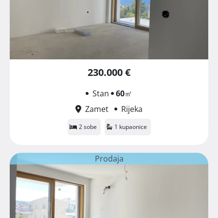
230.000 €
Stan
60
㎡
Zamet
Rijeka
2 sobe
1 kupaonice
Prodaja