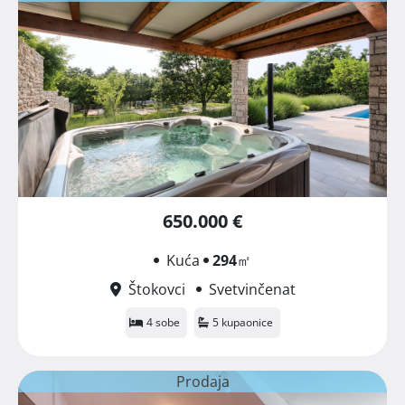
650.000 €
Kuća
294
㎡
Štokovci
Svetvinčenat
4 sobe
5 kupaonice
Prodaja