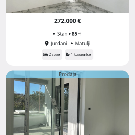
272.000 €
Stan
85
㎡
Jurdani
Matulji
2 sobe
1 kupaonice
Prodaja