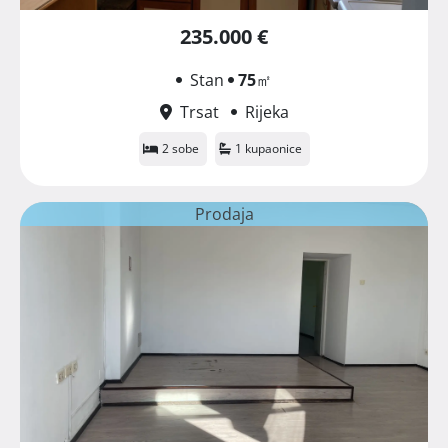
235.000 €
Stan
75
㎡
Trsat
Rijeka
2 sobe
1 kupaonice
Prodaja