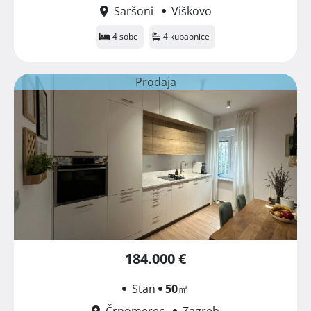
Saršoni
Viškovo
4 sobe
4 kupaonice
Prodaja
184.000 €
Stan
50
㎡
Črnomerec
Zagreb