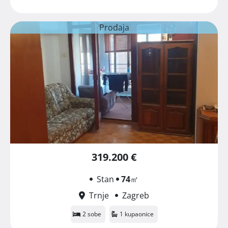
Prodaja
319.200 €
Stan
74
㎡
Trnje
Zagreb
2 sobe
1 kupaonice