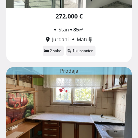
272.000 €
Stan
85
㎡
Jurdani
Matulji
2 sobe
1 kupaonice
Prodaja