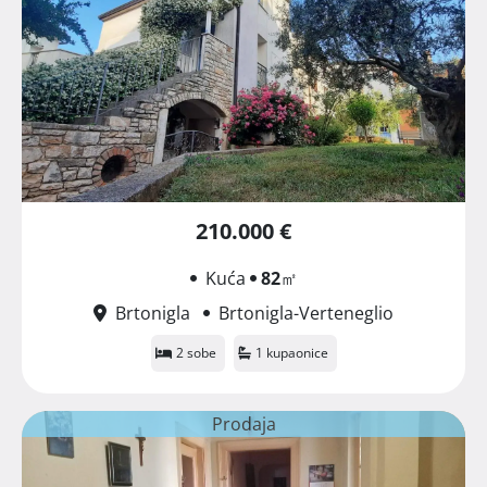
210.000 €
Kuća
82
㎡
Brtonigla
Brtonigla-Verteneglio
2 sobe
1 kupaonice
Prodaja