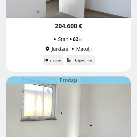
204.600 €
Stan
62
㎡
Jurdani
Matulji
2 sobe
1 kupaonice
Prodaja