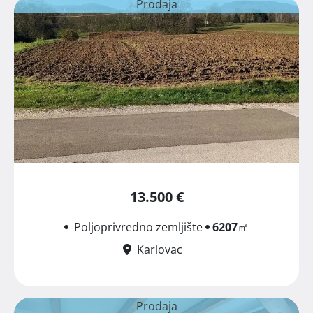
Prodaja
13.500 €
Poljoprivredno zemljište
6207
㎡
Karlovac
Prodaja