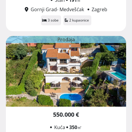
Gornji Grad- Medvešćak
Zagreb
3 sobe
2 kupaonice
Prodaja
550.000 €
Kuća
350
㎡