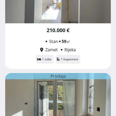
210.000 €
Stan
59
㎡
Zamet
Rijeka
1 sobe
1 kupaonice
Prodaja