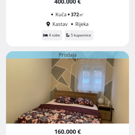
400.000 €
Kuća
372
㎡
Kastav
Rijeka
4 sobe
5 kupaonice
Prodaja
160.000 €