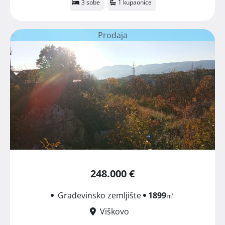
3 sobe
1 kupaonice
Prodaja
248.000 €
Građevinsko zemljište
1899
㎡
Viškovo