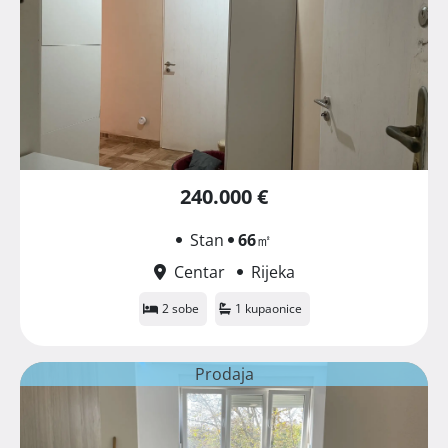
240.000 €
Stan
66
㎡
Centar
Rijeka
2 sobe
1 kupaonice
Prodaja