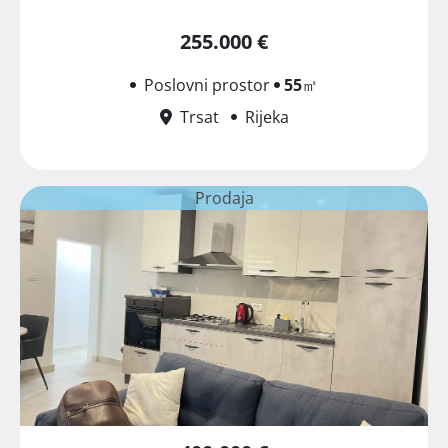
255.000 €
Poslovni prostor
55
㎡
Trsat
Rijeka
Prodaja