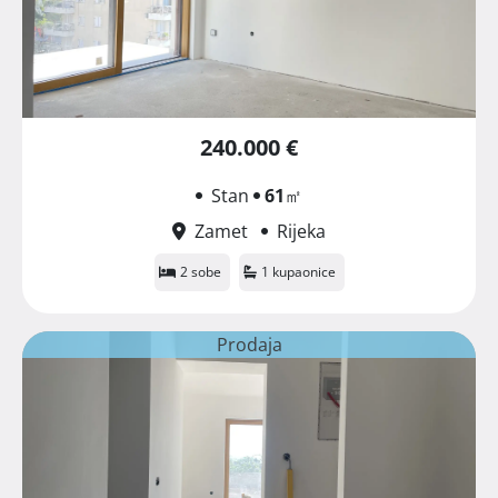
240.000 €
Stan
61
㎡
Zamet
Rijeka
2 sobe
1 kupaonice
Prodaja