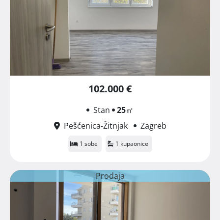
102.000 €
Stan
25
㎡
Pešćenica-Žitnjak
Zagreb
1 sobe
1 kupaonice
Prodaja