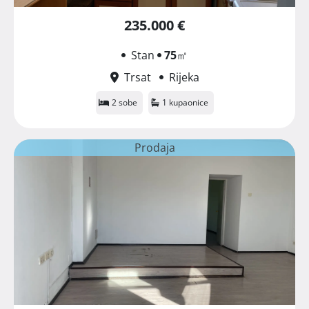
235.000 €
Stan
75
㎡
Trsat
Rijeka
2 sobe
1 kupaonice
Prodaja