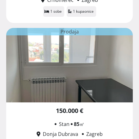
1 sobe
1 kupaonice
Prodaja
150.000 €
Stan
85
㎡
Donja Dubrava
Zagreb