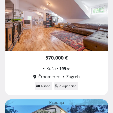
570.000 €
Kuća
195
㎡
Črnomerec
Zagreb
4 sobe
2 kupaonice
Prodaja