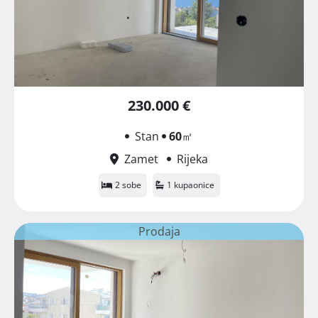
230.000 €
Stan
60
㎡
Zamet
Rijeka
2 sobe
1 kupaonice
Prodaja