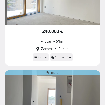
240.000 €
Stan
61
㎡
Zamet
Rijeka
2 sobe
1 kupaonice
Prodaja