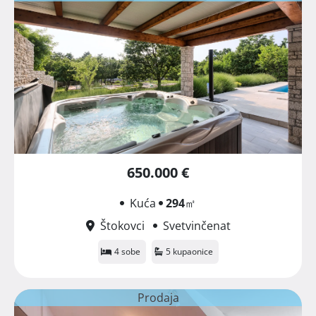
650.000 €
Kuća
294
㎡
Štokovci
Svetvinčenat
4 sobe
5 kupaonice
Prodaja