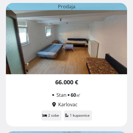
Prodaja
66.000 €
Stan
60
㎡
Karlovac
2 sobe
1 kupaonice