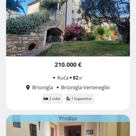
210.000 €
Kuća
82
㎡
Brtonigla
Brtonigla-Verteneglio
2 sobe
1 kupaonice
Prodaja