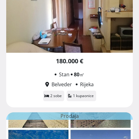
180.000 €
Stan
80
㎡
Belveder
Rijeka
2 sobe
1 kupaonice
Prodaja