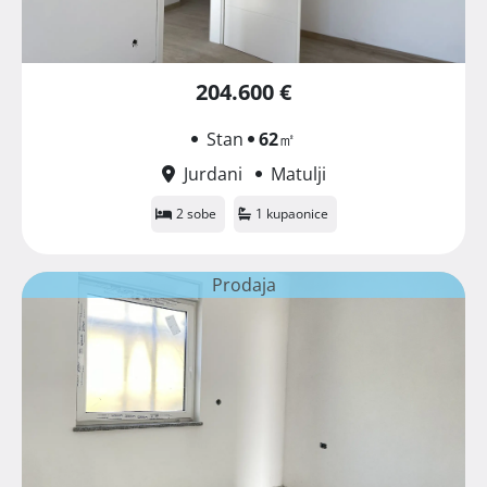
204.600 €
Stan
62
㎡
Jurdani
Matulji
2 sobe
1 kupaonice
Prodaja