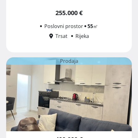
255.000 €
Poslovni prostor
55
㎡
Trsat
Rijeka
Prodaja