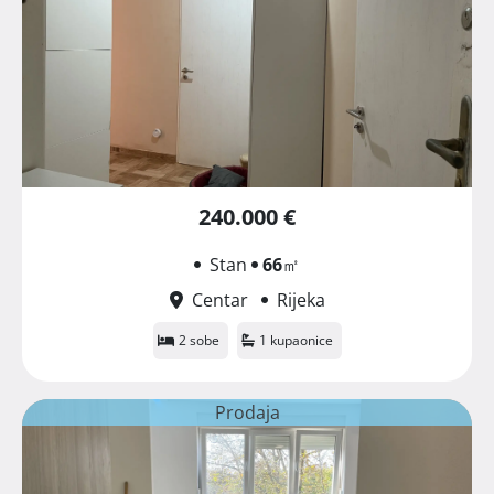
240.000 €
Stan
66
㎡
Centar
Rijeka
2 sobe
1 kupaonice
Prodaja