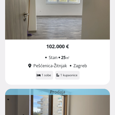
102.000 €
Stan
25
㎡
Pešćenica-Žitnjak
Zagreb
1 sobe
1 kupaonice
Prodaja