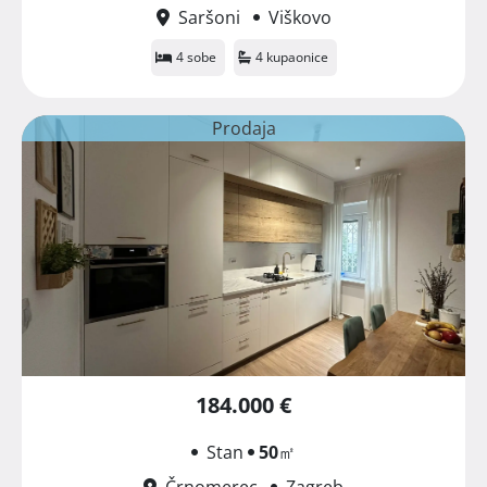
Saršoni
Viškovo
4 sobe
4 kupaonice
Prodaja
184.000 €
Stan
50
㎡
Črnomerec
Zagreb