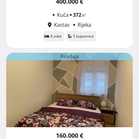
400.000 €
Kuća
372
㎡
Kastav
Rijeka
4 sobe
5 kupaonice
Prodaja
160.000 €