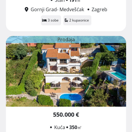
Gornji Grad- Medvešćak
Zagreb
3 sobe
2 kupaonice
Prodaja
550.000 €
Kuća
350
㎡