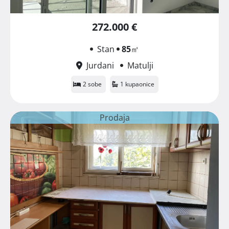
272.000 €
Stan
85
㎡
Jurdani
Matulji
2 sobe
1 kupaonice
Prodaja