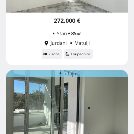
272.000 €
Stan
85
㎡
Jurdani
Matulji
2 sobe
1 kupaonice
Prodaja