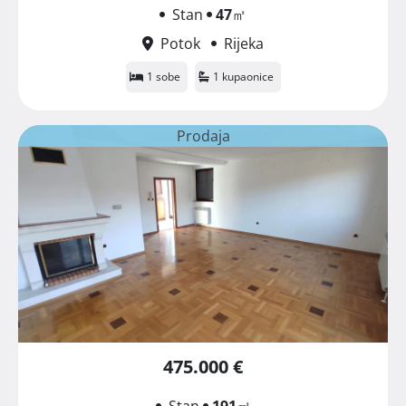
Stan
47
㎡
Potok
Rijeka
1 sobe
1 kupaonice
Prodaja
475.000 €
Stan
191
㎡