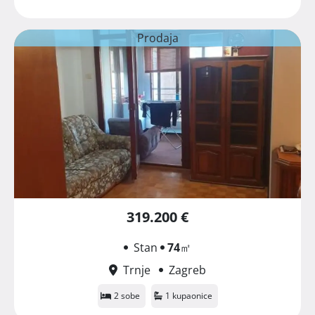
Prodaja
319.200 €
Stan
74
㎡
Trnje
Zagreb
2 sobe
1 kupaonice