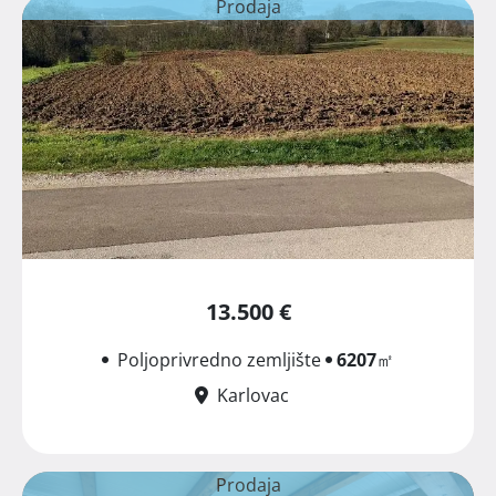
Prodaja
13.500 €
Poljoprivredno zemljište
6207
㎡
Karlovac
Prodaja