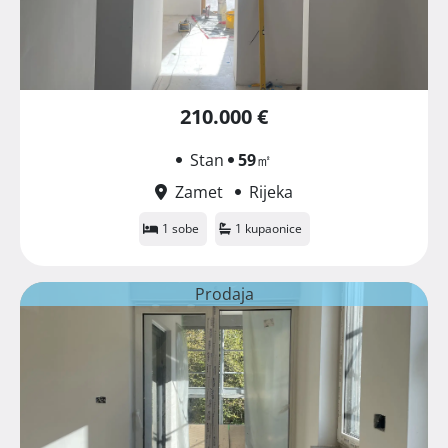
210.000 €
Stan
59
㎡
Zamet
Rijeka
1 sobe
1 kupaonice
Prodaja