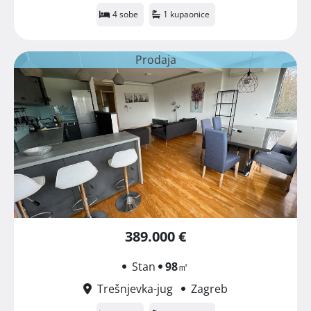
4 sobe
1 kupaonice
Prodaja
389.000 €
Stan
98
㎡
Trešnjevka-jug
Zagreb