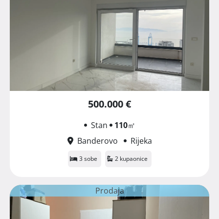
500.000 €
Stan
110
㎡
Banderovo
Rijeka
3 sobe
2 kupaonice
Prodaja