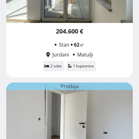
204.600 €
Stan
62
㎡
Jurdani
Matulji
2 sobe
1 kupaonice
Prodaja