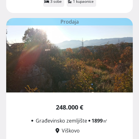
3 sobe
1 kupaonice
Prodaja
248.000 €
Građevinsko zemljište
1899
㎡
Viškovo