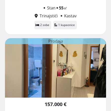
Stan
55
㎡
Trinajstići
Kastav
2 sobe
1 kupaonice
Prodaja
157.000 €