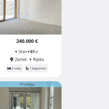
240.000 €
Stan
61
㎡
Zamet
Rijeka
2 sobe
1 kupaonice
Prodaja