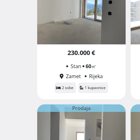
230.000 €
Stan
60
㎡
Zamet
Rijeka
2 sobe
1 kupaonice
Prodaja