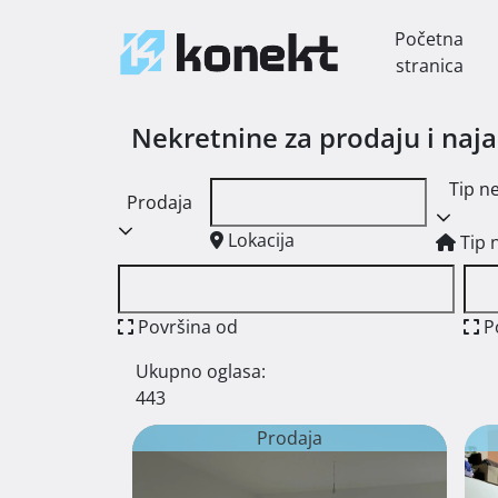
Početna
stranica
Nekretnine za prodaju i naj
Tip n
Prodaja
Lokacija
Tip 
Površina od
P
Ukupno oglasa:
443
Prodaja