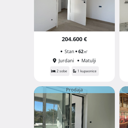
204.600 €
Stan
62
㎡
Jurdani
Matulji
2 sobe
1 kupaonice
Prodaja