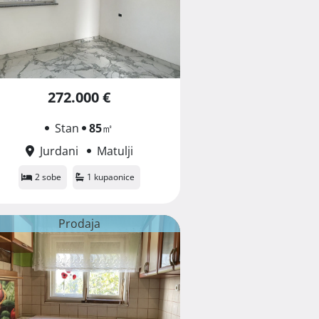
272.000 €
Stan
85
㎡
Jurdani
Matulji
2 sobe
1 kupaonice
Prodaja