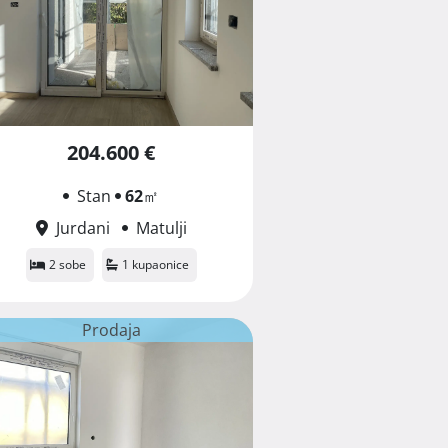
204.600 €
Stan
62
㎡
Jurdani
Matulji
2 sobe
1 kupaonice
Prodaja