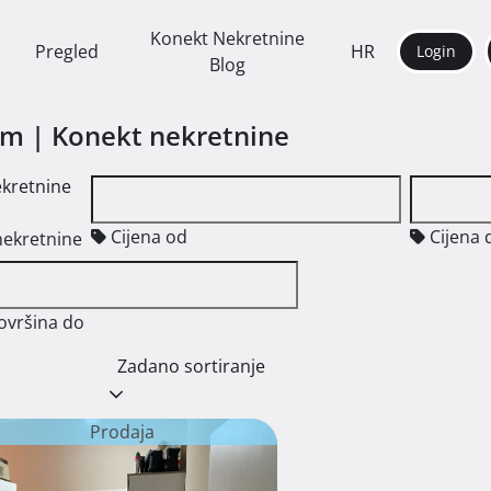
Konekt Nekretnine
Pregled
HR
Login
Blog
am | Konekt nekretnine
ekretnine
Cijena od
Cijena 
nekretnine
ovršina do
Zadano sortiranje
Prodaja