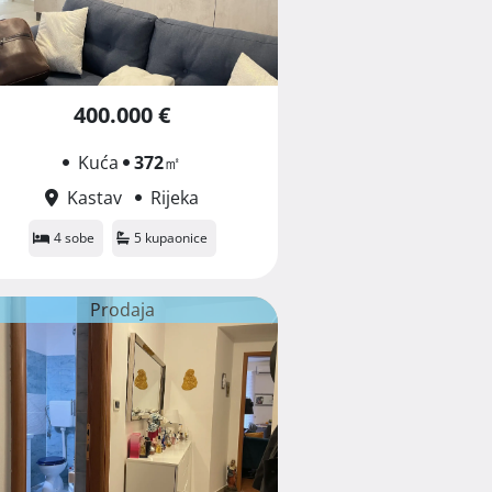
400.000 €
Kuća
372
㎡
Kastav
Rijeka
4 sobe
5 kupaonice
Prodaja