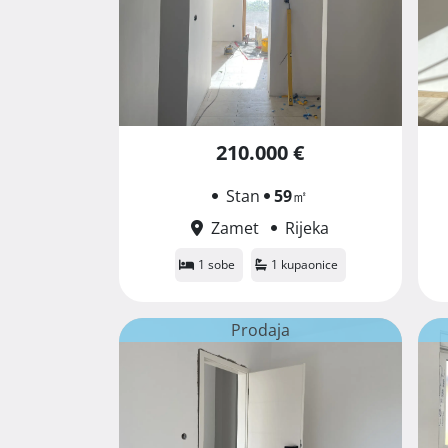
210.000 €
Stan
59
㎡
Zamet
Rijeka
1 sobe
1 kupaonice
Prodaja