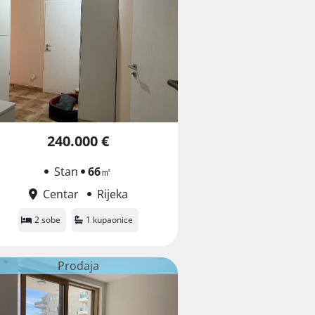
240.000 €
Stan
66
㎡
Centar
Rijeka
2 sobe
1 kupaonice
Prodaja