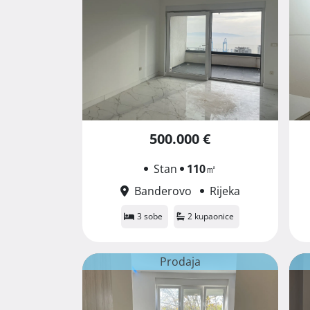
500.000 €
Stan
110
㎡
Banderovo
Rijeka
3 sobe
2 kupaonice
Prodaja