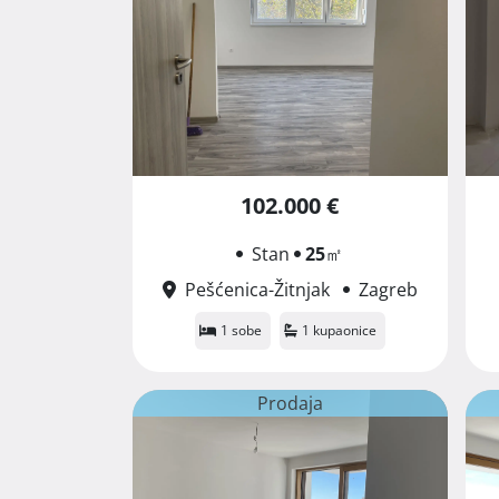
102.000 €
Stan
25
㎡
Pešćenica-Žitnjak
Zagreb
1 sobe
1 kupaonice
Prodaja