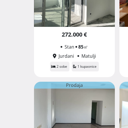
272.000 €
Stan
85
㎡
Jurdani
Matulji
2 sobe
1 kupaonice
Prodaja