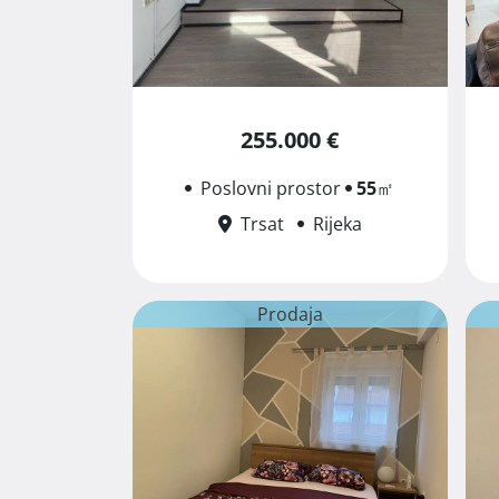
255.000 €
Poslovni prostor
55
㎡
Trsat
Rijeka
Prodaja