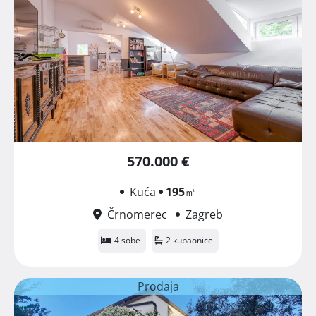
570.000 €
Kuća
195
㎡
Črnomerec
Zagreb
4 sobe
2 kupaonice
Prodaja