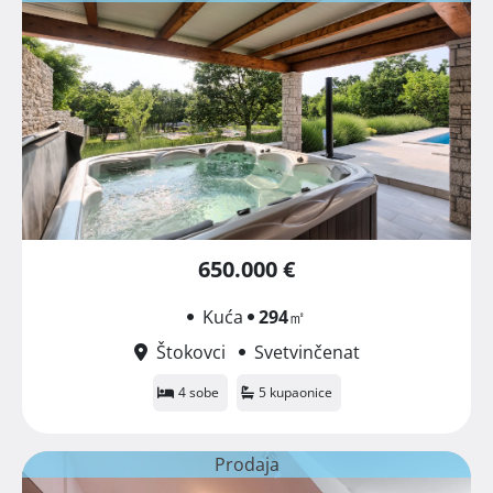
650.000 €
Kuća
294
㎡
Štokovci
Svetvinčenat
4 sobe
5 kupaonice
Prodaja