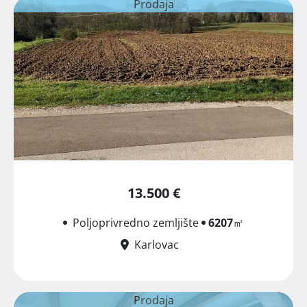
Prodaja
13.500 €
Poljoprivredno zemljište
6207
㎡
Karlovac
Prodaja