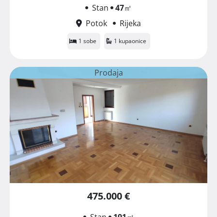
Stan
47
㎡
Potok
Rijeka
1 sobe
1 kupaonice
Prodaja
475.000 €
Stan
191
㎡