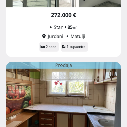
272.000 €
Stan
85
㎡
Jurdani
Matulji
2 sobe
1 kupaonice
Prodaja