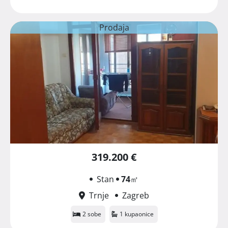
Prodaja
319.200 €
Stan
74
㎡
Trnje
Zagreb
2 sobe
1 kupaonice