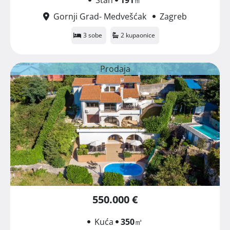
Gornji Grad- Medvešćak
Zagreb
3 sobe
2 kupaonice
Prodaja
550.000 €
Kuća
350
㎡