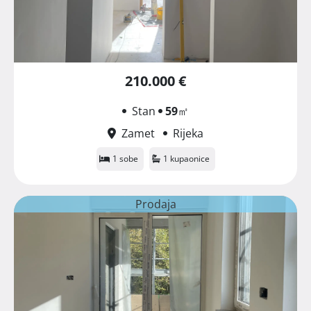
210.000 €
Stan
59
㎡
Zamet
Rijeka
1 sobe
1 kupaonice
Prodaja