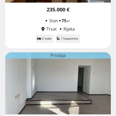
235.000 €
Stan
75
㎡
Trsat
Rijeka
2 sobe
1 kupaonice
Prodaja