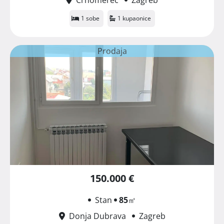
1 sobe
1 kupaonice
Prodaja
150.000 €
Stan
85
㎡
Donja Dubrava
Zagreb