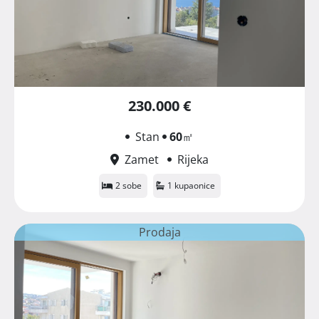
230.000 €
Stan
60
㎡
Zamet
Rijeka
2 sobe
1 kupaonice
Prodaja