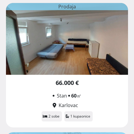
Prodaja
66.000 €
Stan
60
㎡
Karlovac
2 sobe
1 kupaonice