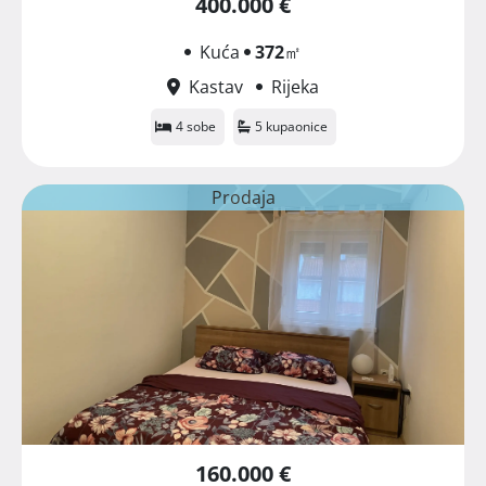
400.000 €
Kuća
372
㎡
Kastav
Rijeka
4 sobe
5 kupaonice
Prodaja
160.000 €