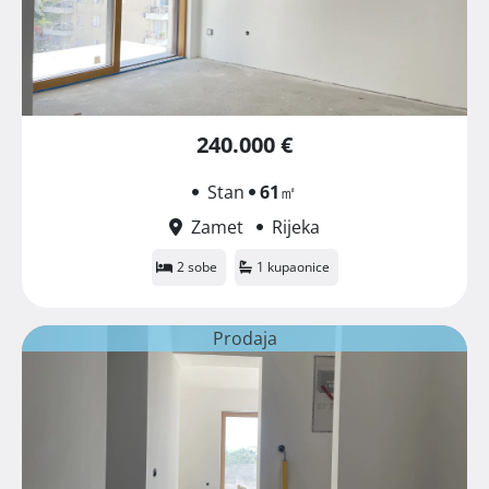
240.000 €
Stan
61
㎡
Zamet
Rijeka
2 sobe
1 kupaonice
Prodaja