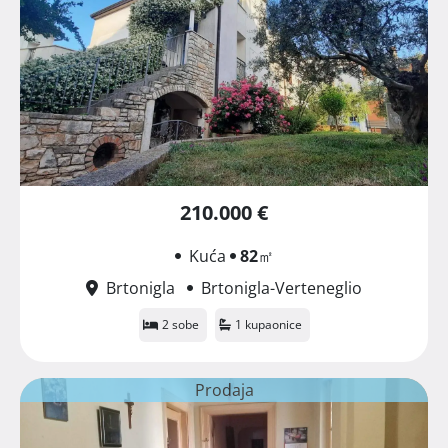
210.000 €
Kuća
82
㎡
Brtonigla
Brtonigla-Verteneglio
2 sobe
1 kupaonice
Prodaja