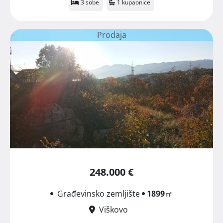
3 sobe
1 kupaonice
Prodaja
248.000 €
Građevinsko zemljište
1899
㎡
Viškovo