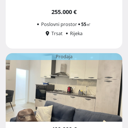
255.000 €
Poslovni prostor
55
㎡
Trsat
Rijeka
Prodaja