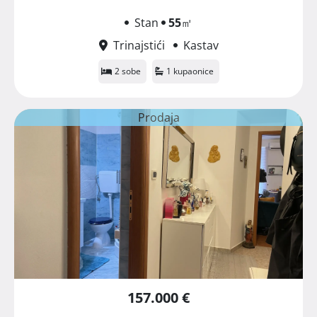
Stan
55
㎡
Trinajstići
Kastav
2 sobe
1 kupaonice
Prodaja
157.000 €