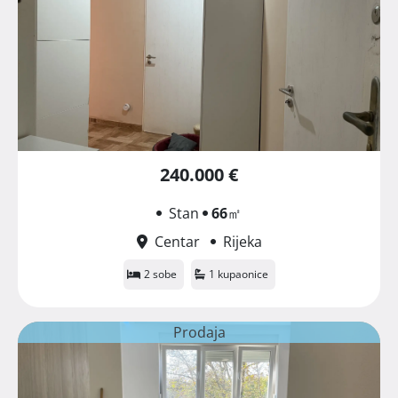
240.000 €
Stan
66
㎡
Centar
Rijeka
2 sobe
1 kupaonice
Prodaja