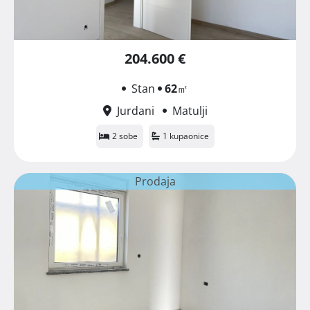
204.600 €
Stan
62
㎡
Jurdani
Matulji
2 sobe
1 kupaonice
Prodaja