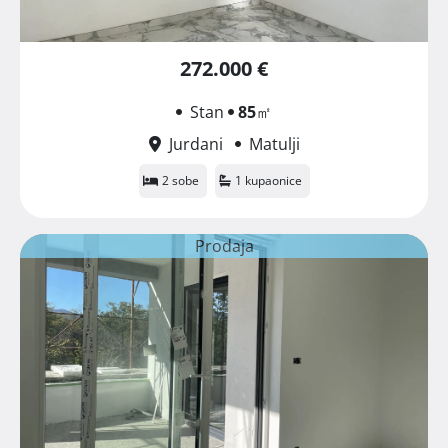
272.000 €
Stan
85
㎡
Jurdani
Matulji
2 sobe
1 kupaonice
Prodaja