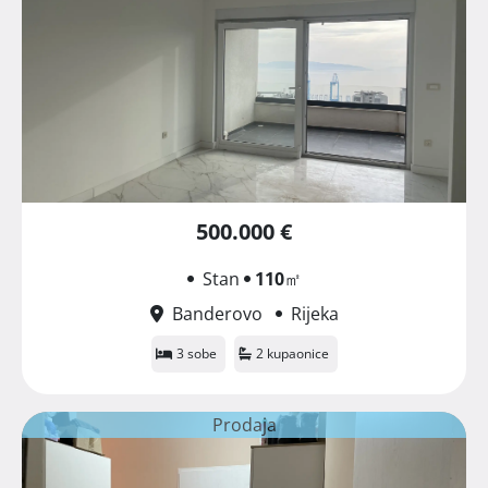
500.000 €
Stan
110
㎡
Banderovo
Rijeka
3 sobe
2 kupaonice
Prodaja