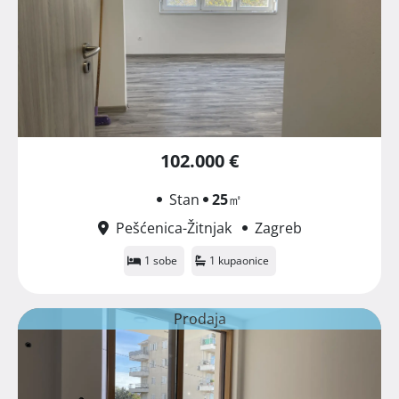
102.000 €
Stan
25
㎡
Pešćenica-Žitnjak
Zagreb
1 sobe
1 kupaonice
Prodaja