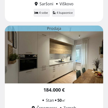
Saršoni
Viškovo
4 sobe
4 kupaonice
Prodaja
184.000 €
Stan
50
㎡
Črnomerec
Zagreb