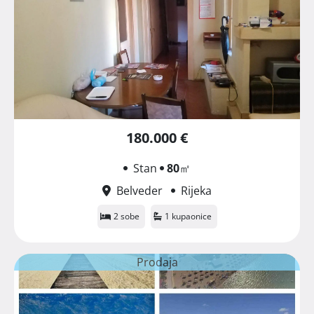
180.000 €
Stan
80
㎡
Belveder
Rijeka
2 sobe
1 kupaonice
Prodaja