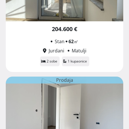
204.600 €
Stan
62
㎡
Jurdani
Matulji
2 sobe
1 kupaonice
Prodaja