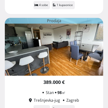
4 sobe
1 kupaonice
Prodaja
389.000 €
Stan
98
㎡
Trešnjevka-jug
Zagreb