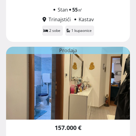
Stan
55
㎡
Trinajstići
Kastav
2 sobe
1 kupaonice
Prodaja
157.000 €