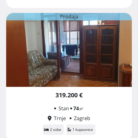
Prodaja
319.200 €
Stan
74
㎡
Trnje
Zagreb
2 sobe
1 kupaonice