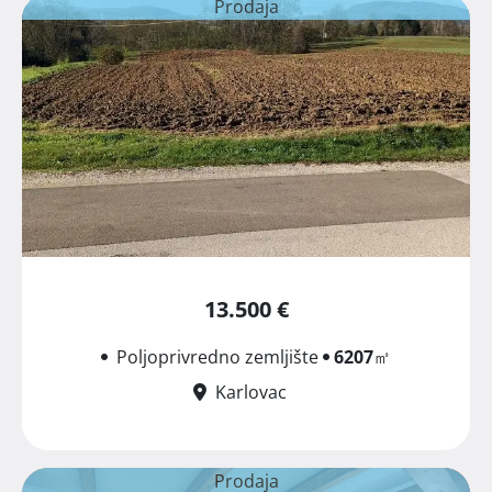
Prodaja
13.500 €
Poljoprivredno zemljište
6207
㎡
Karlovac
Prodaja