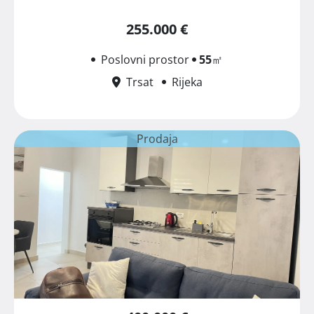
255.000 €
Poslovni prostor
55
㎡
Trsat
Rijeka
Prodaja