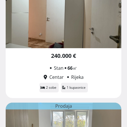
240.000 €
Stan
66
㎡
Centar
Rijeka
2 sobe
1 kupaonice
Prodaja