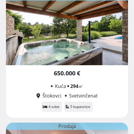
650.000 €
Kuća
294
㎡
Štokovci
Svetvinčenat
4 sobe
5 kupaonice
Prodaja