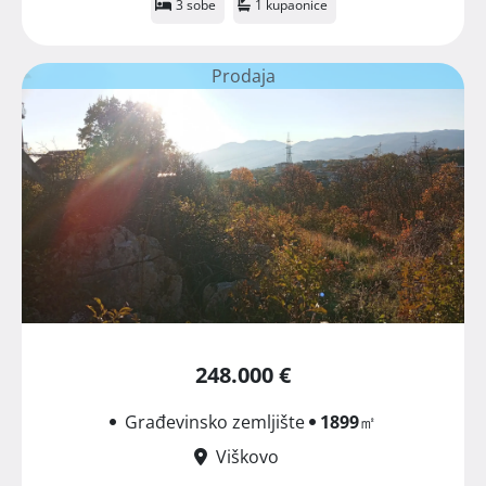
3 sobe
1 kupaonice
Prodaja
248.000 €
Građevinsko zemljište
1899
㎡
Viškovo