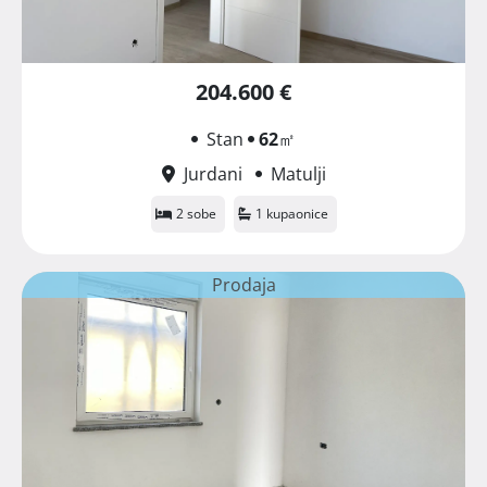
204.600 €
Stan
62
㎡
Jurdani
Matulji
2 sobe
1 kupaonice
Prodaja