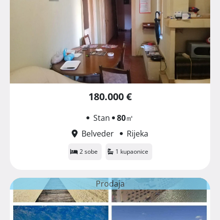
180.000 €
Stan
80
㎡
Belveder
Rijeka
2 sobe
1 kupaonice
Prodaja