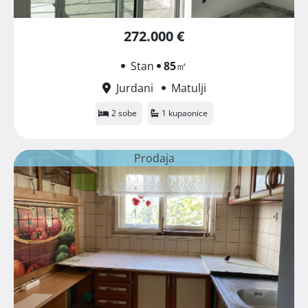
272.000 €
Stan
85
㎡
Jurdani
Matulji
2 sobe
1 kupaonice
Prodaja