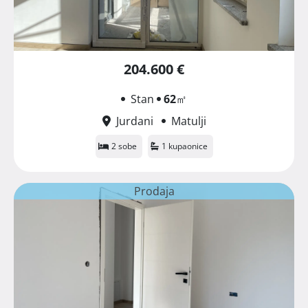
204.600 €
Stan
62
㎡
Jurdani
Matulji
2 sobe
1 kupaonice
Prodaja