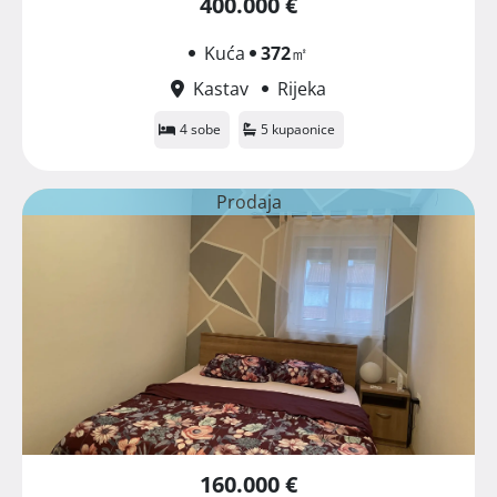
400.000 €
Kuća
372
㎡
Kastav
Rijeka
4 sobe
5 kupaonice
Prodaja
160.000 €