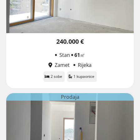
240.000 €
Stan
61
㎡
Zamet
Rijeka
2 sobe
1 kupaonice
Prodaja