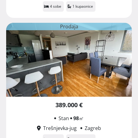
4 sobe
1 kupaonice
Prodaja
389.000 €
Stan
98
㎡
Trešnjevka-jug
Zagreb