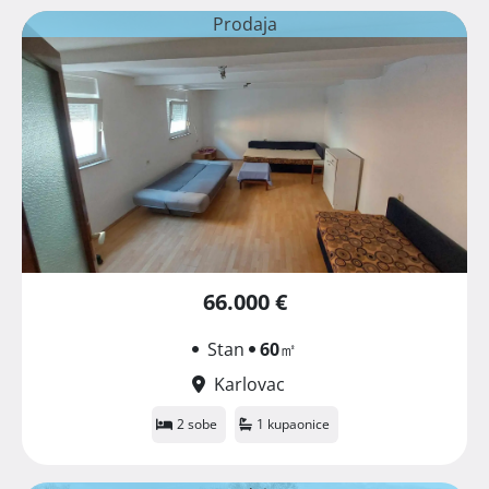
Prodaja
66.000 €
Stan
60
㎡
Karlovac
2 sobe
1 kupaonice