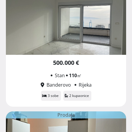
500.000 €
Stan
110
㎡
Banderovo
Rijeka
3 sobe
2 kupaonice
Prodaja