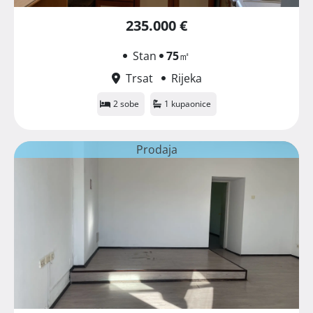
235.000 €
Stan
75
㎡
Trsat
Rijeka
2 sobe
1 kupaonice
Prodaja