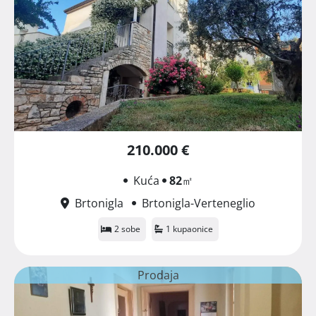
210.000 €
Kuća
82
㎡
Brtonigla
Brtonigla-Verteneglio
2 sobe
1 kupaonice
Prodaja