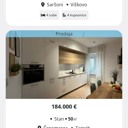
Saršoni
Viškovo
4 sobe
4 kupaonice
Prodaja
184.000 €
Stan
50
㎡
Črnomerec
Zagreb