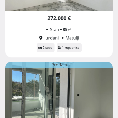
272.000 €
Stan
85
㎡
Jurdani
Matulji
2 sobe
1 kupaonice
Prodaja