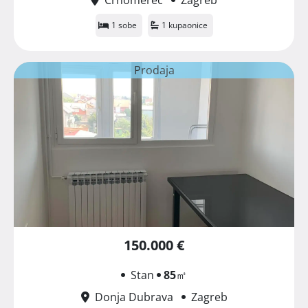
1 sobe
1 kupaonice
Prodaja
150.000 €
Stan
85
㎡
Donja Dubrava
Zagreb