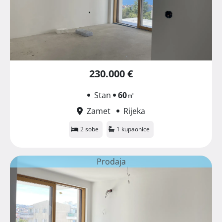
230.000 €
Stan
60
㎡
Zamet
Rijeka
2 sobe
1 kupaonice
Prodaja