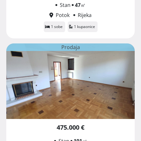
Stan
47
㎡
Potok
Rijeka
1 sobe
1 kupaonice
Prodaja
475.000 €
Stan
191
㎡