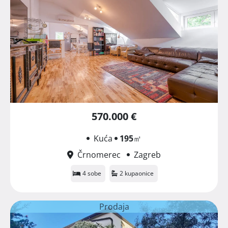
570.000 €
Kuća
195
㎡
Črnomerec
Zagreb
4 sobe
2 kupaonice
Prodaja