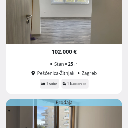
102.000 €
Stan
25
㎡
Pešćenica-Žitnjak
Zagreb
1 sobe
1 kupaonice
Prodaja