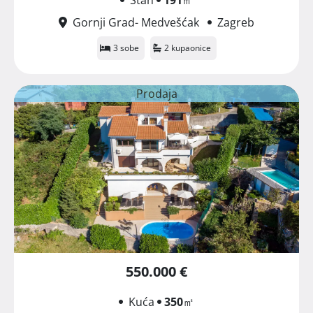
Gornji Grad- Medvešćak
Zagreb
3 sobe
2 kupaonice
Prodaja
550.000 €
Kuća
350
㎡