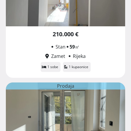
210.000 €
Stan
59
㎡
Zamet
Rijeka
1 sobe
1 kupaonice
Prodaja