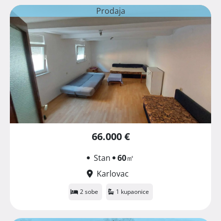
Prodaja
66.000 €
Stan
60
㎡
Karlovac
2 sobe
1 kupaonice