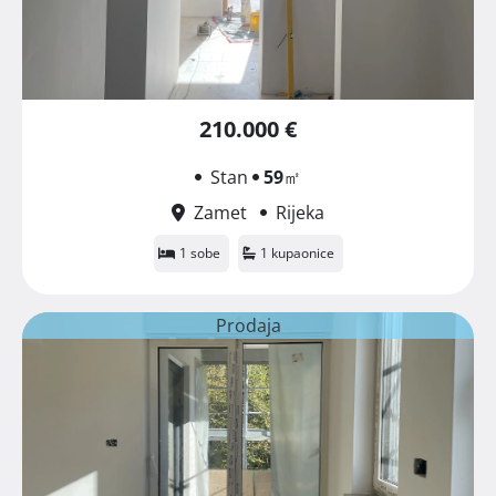
210.000 €
Stan
59
㎡
Zamet
Rijeka
1 sobe
1 kupaonice
Prodaja