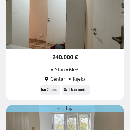
240.000 €
Stan
66
㎡
Centar
Rijeka
2 sobe
1 kupaonice
Prodaja