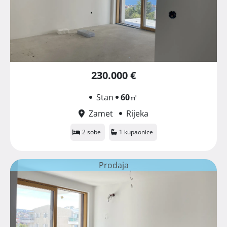
230.000 €
Stan
60
㎡
Zamet
Rijeka
2 sobe
1 kupaonice
Prodaja