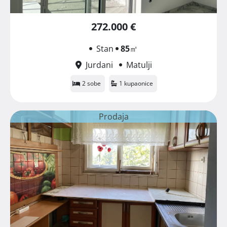
272.000 €
Stan
85
㎡
Jurdani
Matulji
2 sobe
1 kupaonice
Prodaja