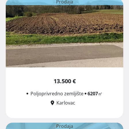
Prodaja
13.500 €
Poljoprivredno zemljište
6207
㎡
Karlovac
Prodaja