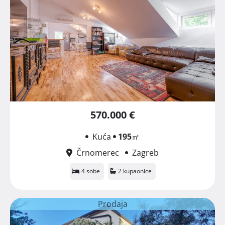
570.000 €
Kuća
195
㎡
Črnomerec
Zagreb
4 sobe
2 kupaonice
Prodaja