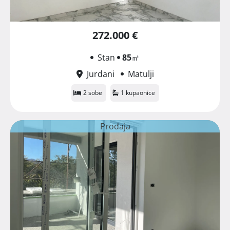
272.000 €
Stan
85
㎡
Jurdani
Matulji
2 sobe
1 kupaonice
Prodaja