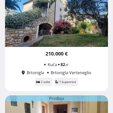
210.000 €
Kuća
82
㎡
Brtonigla
Brtonigla-Verteneglio
2 sobe
1 kupaonice
Prodaja