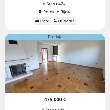
Stan
47
㎡
Potok
Rijeka
1 sobe
1 kupaonice
Prodaja
475.000 €
Stan
191
㎡