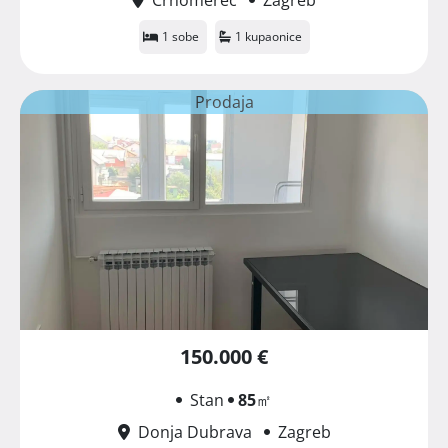
1 sobe
1 kupaonice
Prodaja
150.000 €
Stan
85
㎡
Donja Dubrava
Zagreb