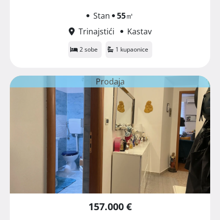
Stan
55
㎡
Trinajstići
Kastav
2 sobe
1 kupaonice
Prodaja
157.000 €