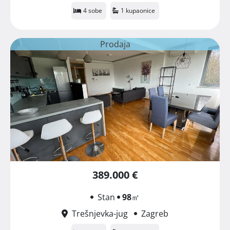
4 sobe
1 kupaonice
Prodaja
389.000 €
Stan
98
㎡
Trešnjevka-jug
Zagreb