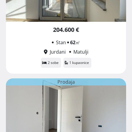
204.600 €
Stan
62
㎡
Jurdani
Matulji
2 sobe
1 kupaonice
Prodaja