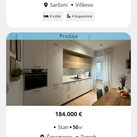
Saršoni
Viškovo
4 sobe
4 kupaonice
Prodaja
184.000 €
Stan
50
㎡
Črnomerec
Zagreb