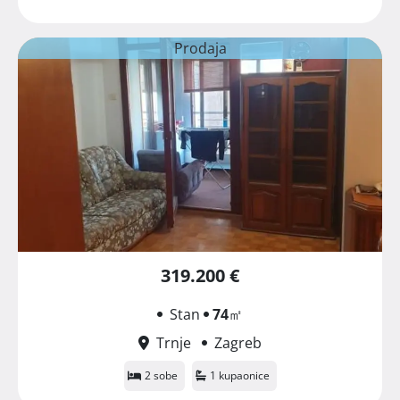
Prodaja
319.200 €
Stan
74
㎡
Trnje
Zagreb
2 sobe
1 kupaonice