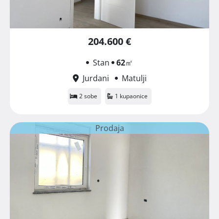
204.600 €
Stan
62
㎡
Jurdani
Matulji
2 sobe
1 kupaonice
Prodaja