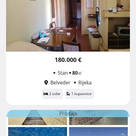
180.000 €
Stan
80
㎡
Belveder
Rijeka
2 sobe
1 kupaonice
Prodaja