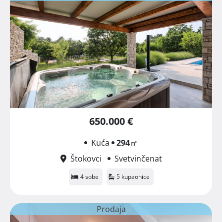
650.000 €
Kuća
294
㎡
Štokovci
Svetvinčenat
4 sobe
5 kupaonice
Prodaja