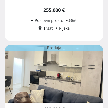
255.000 €
Poslovni prostor
55
㎡
Trsat
Rijeka
Prodaja