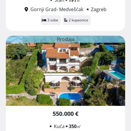
Gornji Grad- Medvešćak
Zagreb
3 sobe
2 kupaonice
Prodaja
550.000 €
Kuća
350
㎡