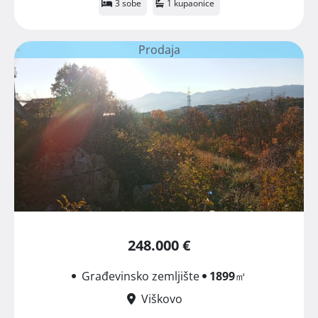
3 sobe
1 kupaonice
Prodaja
248.000 €
Građevinsko zemljište
1899
㎡
Viškovo