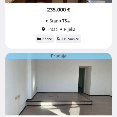
235.000 €
Stan
75
㎡
Trsat
Rijeka
2 sobe
1 kupaonice
Prodaja