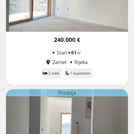
240.000 €
Stan
61
㎡
Zamet
Rijeka
2 sobe
1 kupaonice
Prodaja