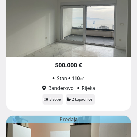
500.000 €
Stan
110
㎡
Banderovo
Rijeka
3 sobe
2 kupaonice
Prodaja