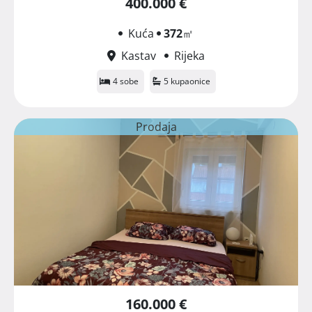
400.000 €
Kuća
372
㎡
Kastav
Rijeka
4 sobe
5 kupaonice
Prodaja
160.000 €