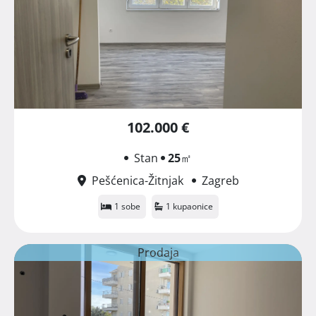
102.000 €
Stan
25
㎡
Pešćenica-Žitnjak
Zagreb
1 sobe
1 kupaonice
Prodaja