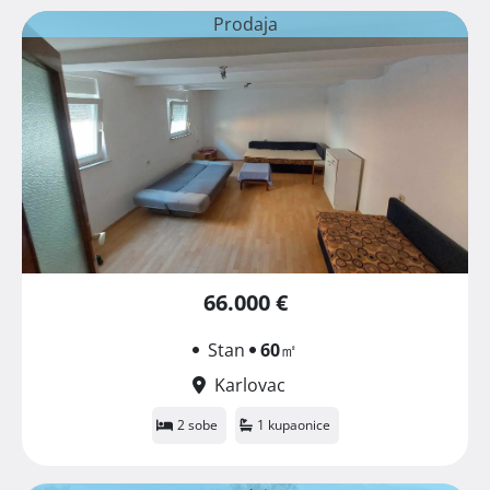
Prodaja
66.000 €
Stan
60
㎡
Karlovac
2 sobe
1 kupaonice