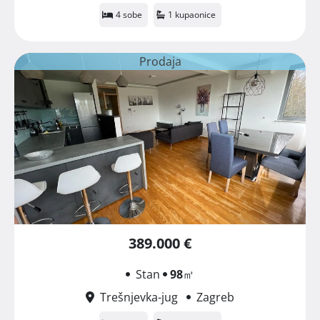
4 sobe
1 kupaonice
Prodaja
389.000 €
Stan
98
㎡
Trešnjevka-jug
Zagreb