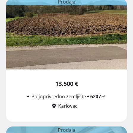
Prodaja
13.500 €
Poljoprivredno zemljište
6207
㎡
Karlovac
Prodaja