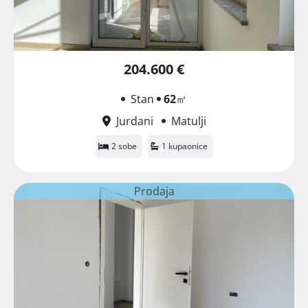
204.600 €
Stan
62
㎡
Jurdani
Matulji
2 sobe
1 kupaonice
Prodaja