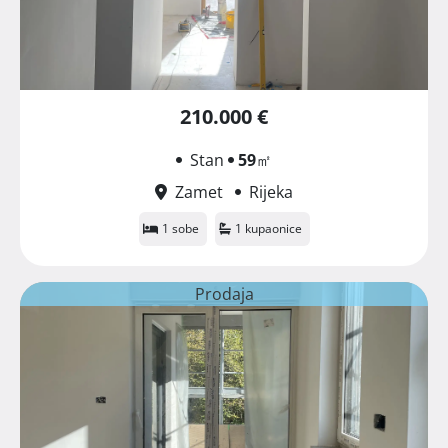
210.000 €
Stan
59
㎡
Zamet
Rijeka
1 sobe
1 kupaonice
Prodaja