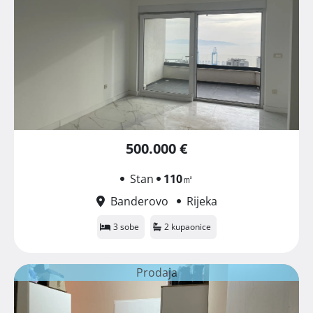
500.000 €
Stan
110
㎡
Banderovo
Rijeka
3 sobe
2 kupaonice
Prodaja