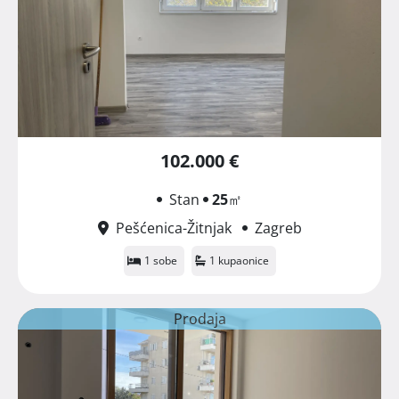
102.000 €
Stan
25
㎡
Pešćenica-Žitnjak
Zagreb
1 sobe
1 kupaonice
Prodaja