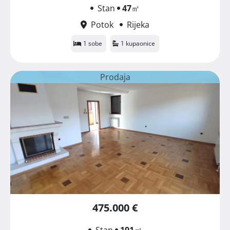
Stan
47
㎡
Potok
Rijeka
1 sobe
1 kupaonice
Prodaja
475.000 €
Stan
191
㎡