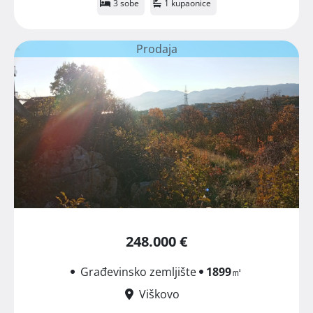
3 sobe
1 kupaonice
Prodaja
248.000 €
Građevinsko zemljište
1899
㎡
Viškovo