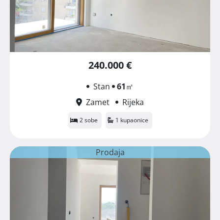
240.000 €
Stan
61
㎡
Zamet
Rijeka
2 sobe
1 kupaonice
Prodaja