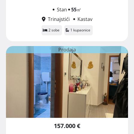
Stan
55
㎡
Trinajstići
Kastav
2 sobe
1 kupaonice
Prodaja
157.000 €