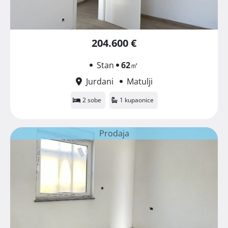
204.600 €
Stan
62
㎡
Jurdani
Matulji
2 sobe
1 kupaonice
Prodaja