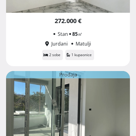
272.000 €
Stan
85
㎡
Jurdani
Matulji
2 sobe
1 kupaonice
Prodaja