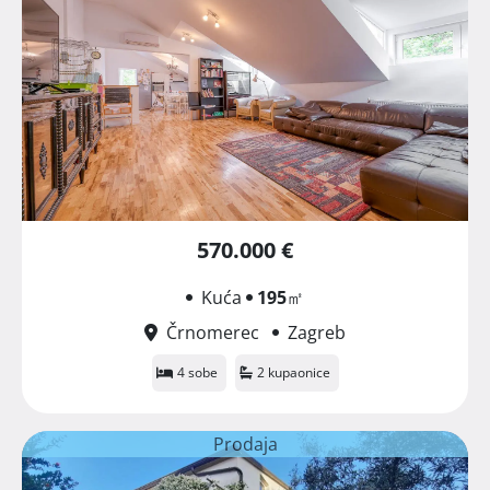
570.000 €
Kuća
195
㎡
Črnomerec
Zagreb
4 sobe
2 kupaonice
Prodaja