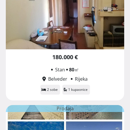
180.000 €
Stan
80
㎡
Belveder
Rijeka
2 sobe
1 kupaonice
Prodaja