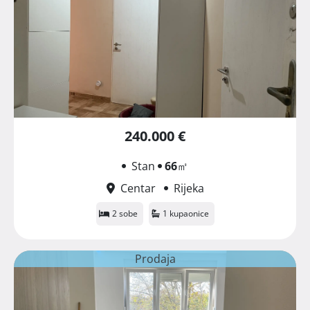
240.000 €
Stan
66
㎡
Centar
Rijeka
2 sobe
1 kupaonice
Prodaja