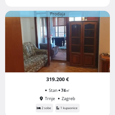
Prodaja
319.200 €
Stan
74
㎡
Trnje
Zagreb
2 sobe
1 kupaonice