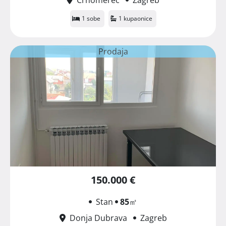
1 sobe
1 kupaonice
Prodaja
150.000 €
Stan
85
㎡
Donja Dubrava
Zagreb