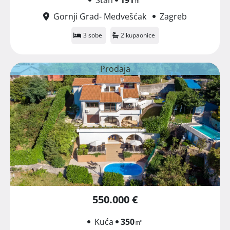
Gornji Grad- Medvešćak
Zagreb
3 sobe
2 kupaonice
Prodaja
550.000 €
Kuća
350
㎡