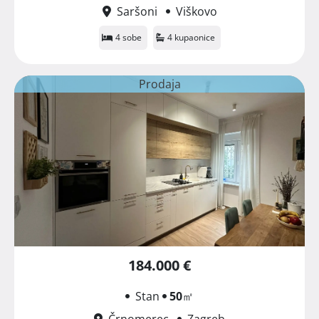
Saršoni
Viškovo
4 sobe
4 kupaonice
Prodaja
184.000 €
Stan
50
㎡
Črnomerec
Zagreb