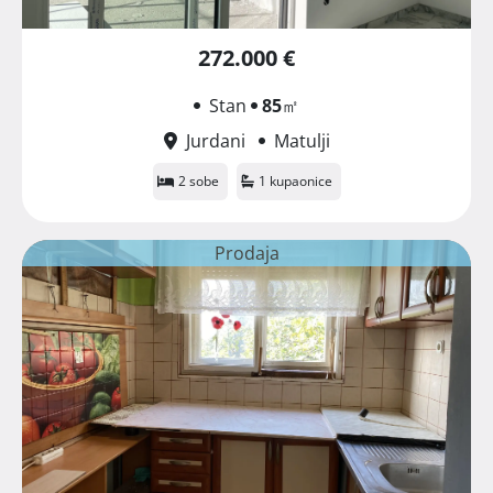
272.000 €
Stan
85
㎡
Jurdani
Matulji
2 sobe
1 kupaonice
Prodaja