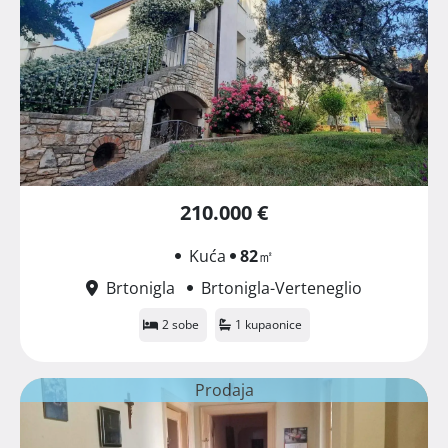
210.000 €
Kuća
82
㎡
Brtonigla
Brtonigla-Verteneglio
2 sobe
1 kupaonice
Prodaja