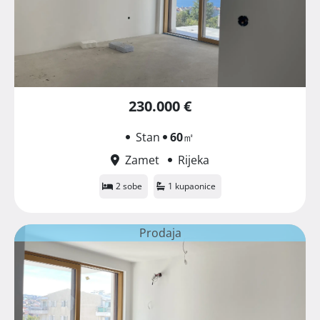
230.000 €
Stan
60
㎡
Zamet
Rijeka
2 sobe
1 kupaonice
Prodaja