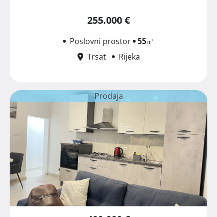
255.000 €
Poslovni prostor
55
㎡
Trsat
Rijeka
Prodaja