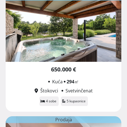
650.000 €
Kuća
294
㎡
Štokovci
Svetvinčenat
4 sobe
5 kupaonice
Prodaja