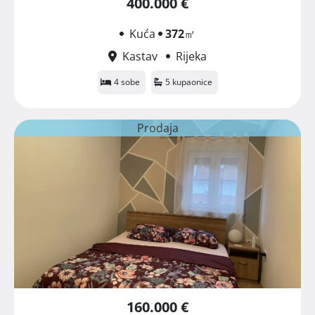
400.000 €
Kuća
372
㎡
Kastav
Rijeka
4 sobe
5 kupaonice
Prodaja
160.000 €