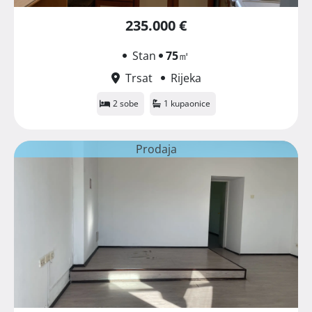
235.000 €
Stan
75
㎡
Trsat
Rijeka
2 sobe
1 kupaonice
Prodaja