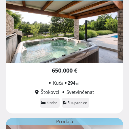
650.000 €
Kuća
294
㎡
Štokovci
Svetvinčenat
4 sobe
5 kupaonice
Prodaja