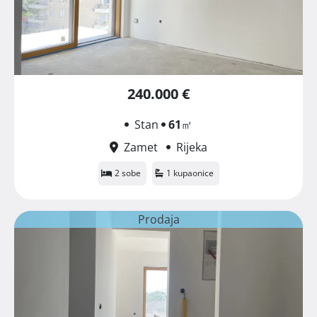
240.000 €
Stan
61
㎡
Zamet
Rijeka
2 sobe
1 kupaonice
Prodaja