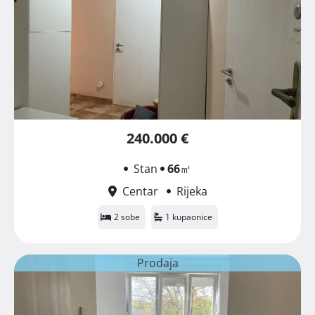
240.000 €
Stan
66
㎡
Centar
Rijeka
2 sobe
1 kupaonice
Prodaja