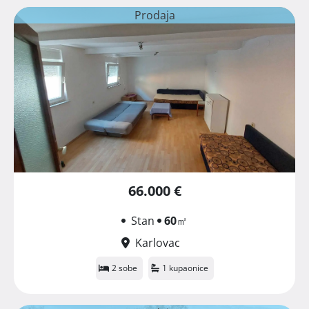
Prodaja
66.000 €
Stan
60
㎡
Karlovac
2 sobe
1 kupaonice