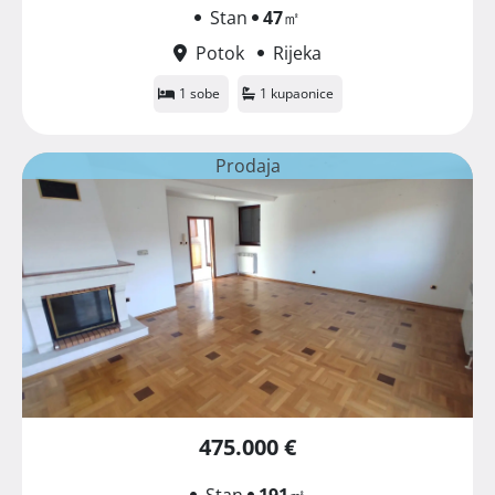
Stan
47
㎡
Potok
Rijeka
1 sobe
1 kupaonice
Prodaja
475.000 €
Stan
191
㎡