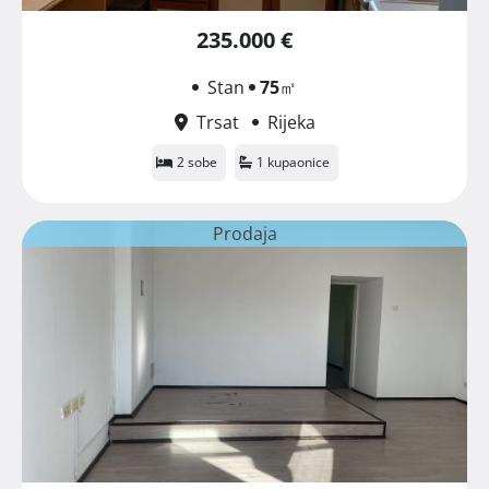
235.000 €
Stan
75
㎡
Trsat
Rijeka
2 sobe
1 kupaonice
Prodaja