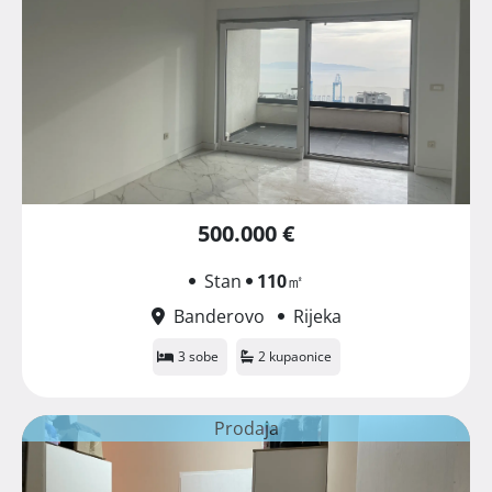
500.000 €
Stan
110
㎡
Banderovo
Rijeka
3 sobe
2 kupaonice
Prodaja