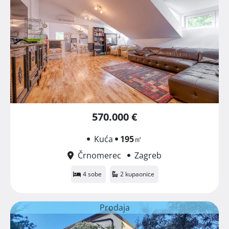
570.000 €
Kuća
195
㎡
Črnomerec
Zagreb
4 sobe
2 kupaonice
Prodaja