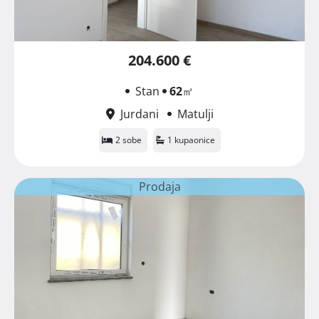
204.600 €
Stan
62
㎡
Jurdani
Matulji
2 sobe
1 kupaonice
Prodaja