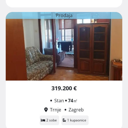
Prodaja
319.200 €
Stan
74
㎡
Trnje
Zagreb
2 sobe
1 kupaonice