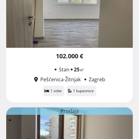
102.000 €
Stan
25
㎡
Pešćenica-Žitnjak
Zagreb
1 sobe
1 kupaonice
Prodaja