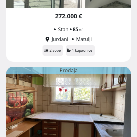
272.000 €
Stan
85
㎡
Jurdani
Matulji
2 sobe
1 kupaonice
Prodaja