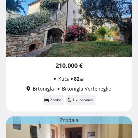
210.000 €
Kuća
82
㎡
Brtonigla
Brtonigla-Verteneglio
2 sobe
1 kupaonice
Prodaja