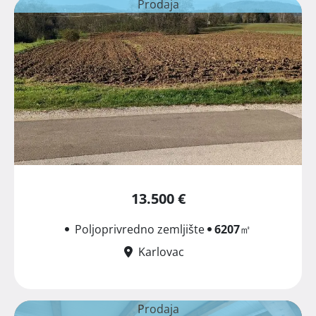
Prodaja
13.500 €
Poljoprivredno zemljište
6207
㎡
Karlovac
Prodaja