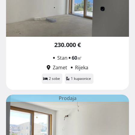
230.000 €
Stan
60
㎡
Zamet
Rijeka
2 sobe
1 kupaonice
Prodaja