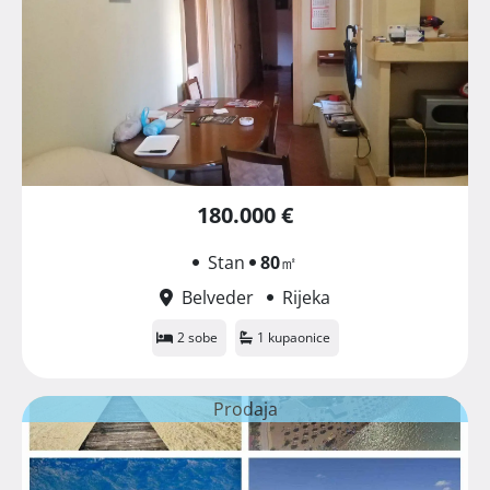
180.000 €
Stan
80
㎡
Belveder
Rijeka
2 sobe
1 kupaonice
Prodaja