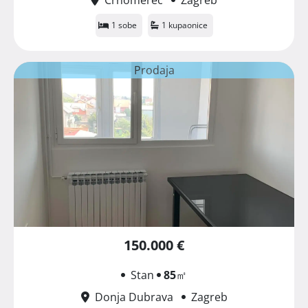
1 sobe
1 kupaonice
Prodaja
150.000 €
Stan
85
㎡
Donja Dubrava
Zagreb