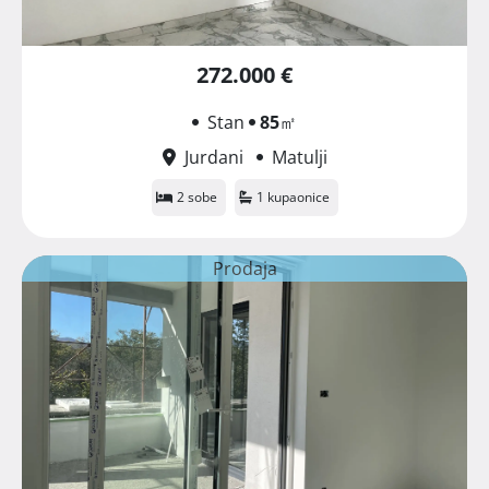
272.000 €
Stan
85
㎡
Jurdani
Matulji
2 sobe
1 kupaonice
Prodaja