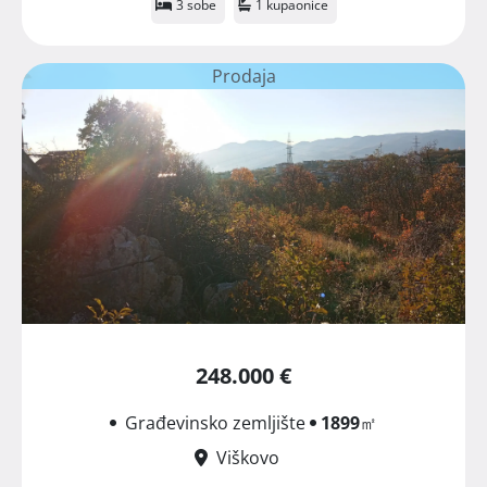
3 sobe
1 kupaonice
Prodaja
248.000 €
Građevinsko zemljište
1899
㎡
Viškovo