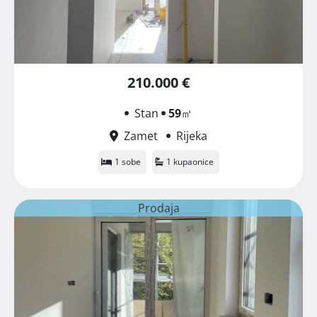
210.000 €
Stan
59
㎡
Zamet
Rijeka
1 sobe
1 kupaonice
Prodaja