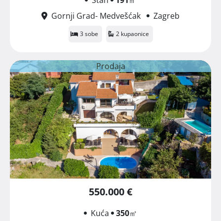
Gornji Grad- Medvešćak
Zagreb
3 sobe
2 kupaonice
Prodaja
550.000 €
Kuća
350
㎡