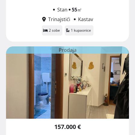
Stan
55
㎡
Trinajstići
Kastav
2 sobe
1 kupaonice
Prodaja
157.000 €