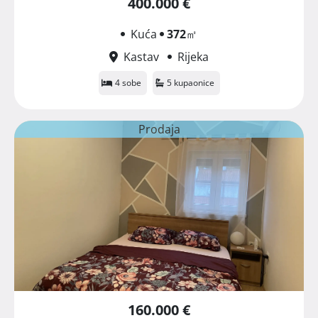
400.000 €
Kuća
372
㎡
Kastav
Rijeka
4 sobe
5 kupaonice
Prodaja
160.000 €