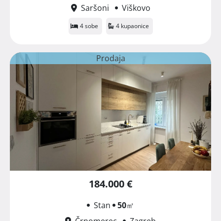
Saršoni
Viškovo
4 sobe
4 kupaonice
Prodaja
184.000 €
Stan
50
㎡
Črnomerec
Zagreb