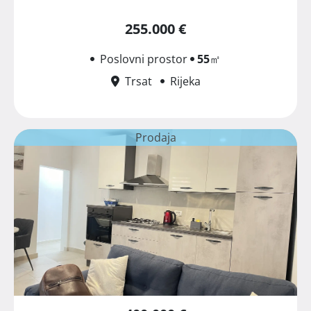
255.000 €
Poslovni prostor
55
㎡
Trsat
Rijeka
Prodaja