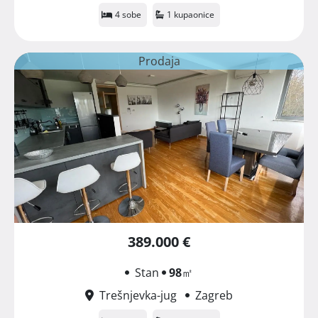
4 sobe
1 kupaonice
Prodaja
389.000 €
Stan
98
㎡
Trešnjevka-jug
Zagreb