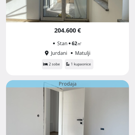
204.600 €
Stan
62
㎡
Jurdani
Matulji
2 sobe
1 kupaonice
Prodaja