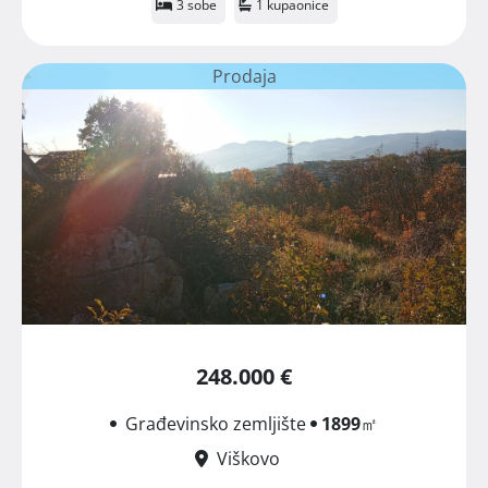
3 sobe
1 kupaonice
Prodaja
248.000 €
Građevinsko zemljište
1899
㎡
Viškovo