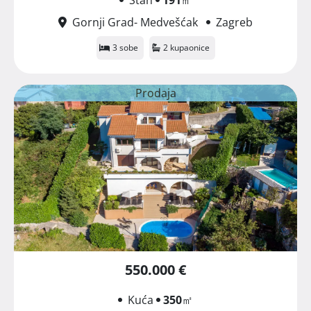
Gornji Grad- Medvešćak
Zagreb
3 sobe
2 kupaonice
Prodaja
550.000 €
Kuća
350
㎡