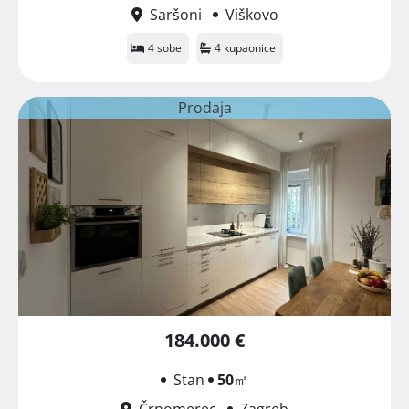
Saršoni
Viškovo
4 sobe
4 kupaonice
Prodaja
184.000 €
Stan
50
㎡
Črnomerec
Zagreb