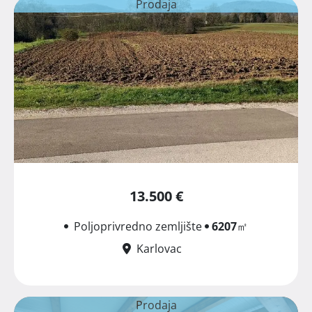
Prodaja
13.500 €
Poljoprivredno zemljište
6207
㎡
Karlovac
Prodaja