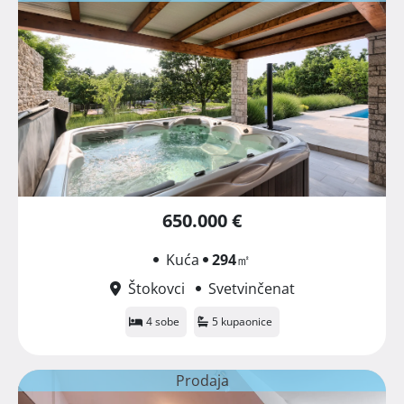
650.000 €
Kuća
294
㎡
Štokovci
Svetvinčenat
4 sobe
5 kupaonice
Prodaja