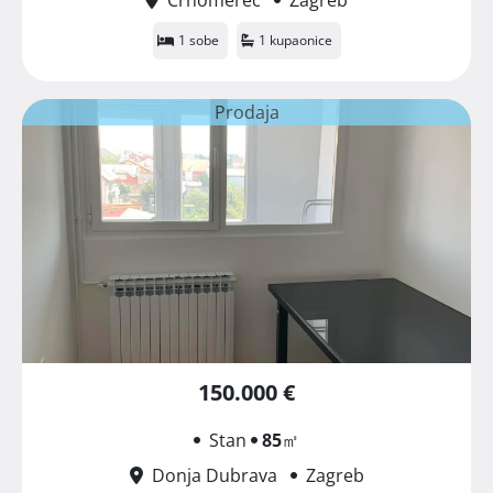
1 sobe
1 kupaonice
Prodaja
150.000 €
Stan
85
㎡
Donja Dubrava
Zagreb