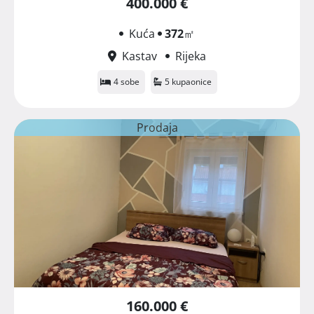
400.000 €
Kuća
372
㎡
Kastav
Rijeka
4 sobe
5 kupaonice
Prodaja
160.000 €