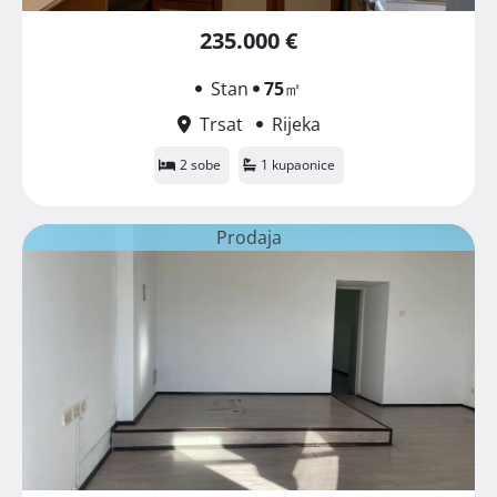
235.000 €
Stan
75
㎡
Trsat
Rijeka
2 sobe
1 kupaonice
Prodaja