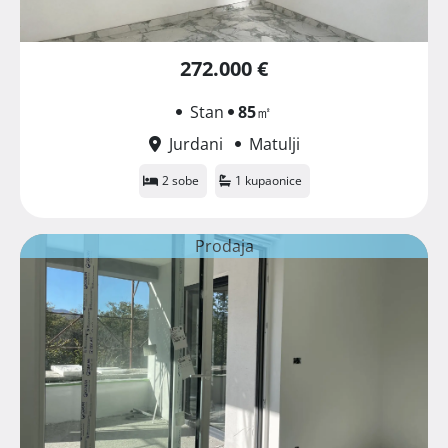
272.000 €
Stan
85
㎡
Jurdani
Matulji
2 sobe
1 kupaonice
Prodaja