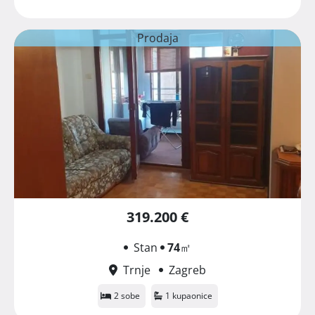
Prodaja
319.200 €
Stan
74
㎡
Trnje
Zagreb
2 sobe
1 kupaonice