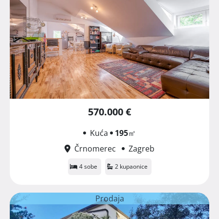
570.000 €
Kuća
195
㎡
Črnomerec
Zagreb
4 sobe
2 kupaonice
Prodaja