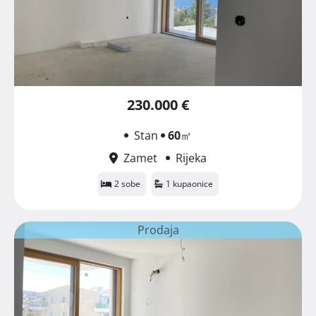
230.000 €
Stan
60
㎡
Zamet
Rijeka
2 sobe
1 kupaonice
Prodaja