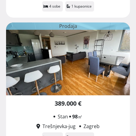
4 sobe
1 kupaonice
Prodaja
389.000 €
Stan
98
㎡
Trešnjevka-jug
Zagreb