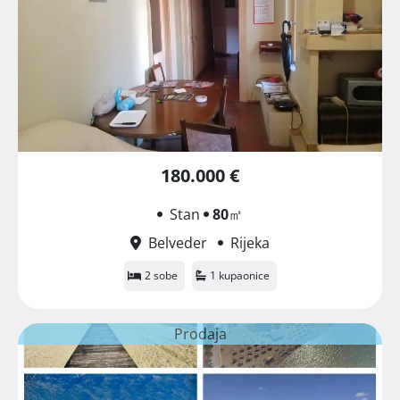
180.000 €
Stan
80
㎡
Belveder
Rijeka
2 sobe
1 kupaonice
Prodaja