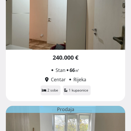
240.000 €
Stan
66
㎡
Centar
Rijeka
2 sobe
1 kupaonice
Prodaja