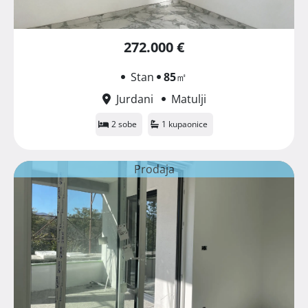
272.000 €
Stan
85
㎡
Jurdani
Matulji
2 sobe
1 kupaonice
Prodaja