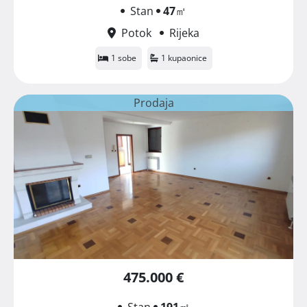
Stan
47
㎡
Potok
Rijeka
1 sobe
1 kupaonice
Prodaja
475.000 €
Stan
191
㎡