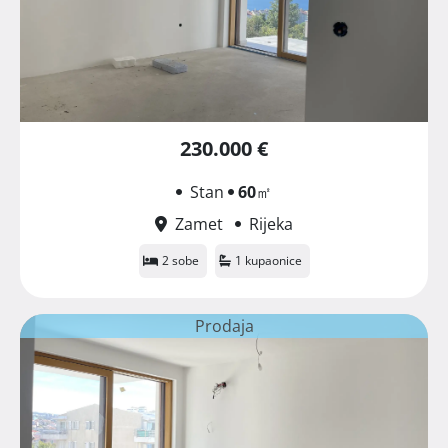
230.000 €
Stan
60
㎡
Zamet
Rijeka
2 sobe
1 kupaonice
Prodaja