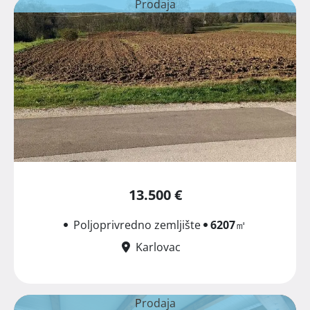
Prodaja
13.500 €
Poljoprivredno zemljište
6207
㎡
Karlovac
Prodaja