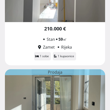
210.000 €
Stan
59
㎡
Zamet
Rijeka
1 sobe
1 kupaonice
Prodaja