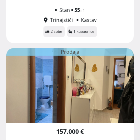
Stan
55
㎡
Trinajstići
Kastav
2 sobe
1 kupaonice
Prodaja
157.000 €