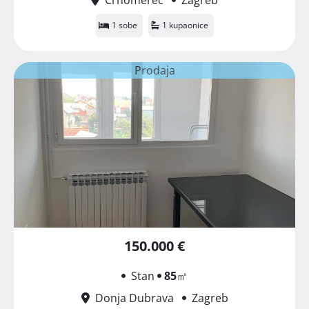
1 sobe
1 kupaonice
Prodaja
150.000 €
Stan
85
㎡
Donja Dubrava
Zagreb