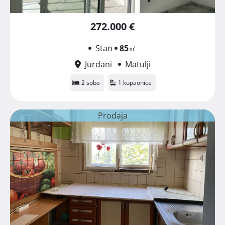
272.000 €
Stan
85
㎡
Jurdani
Matulji
2 sobe
1 kupaonice
Prodaja