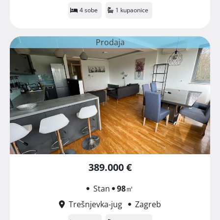
4 sobe
1 kupaonice
Prodaja
389.000 €
Stan
98
㎡
Trešnjevka-jug
Zagreb