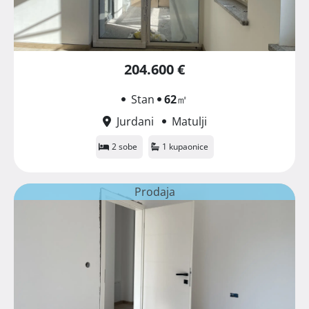
204.600 €
Stan
62
㎡
Jurdani
Matulji
2 sobe
1 kupaonice
Prodaja