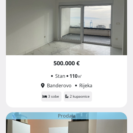
500.000 €
Stan
110
㎡
Banderovo
Rijeka
3 sobe
2 kupaonice
Prodaja