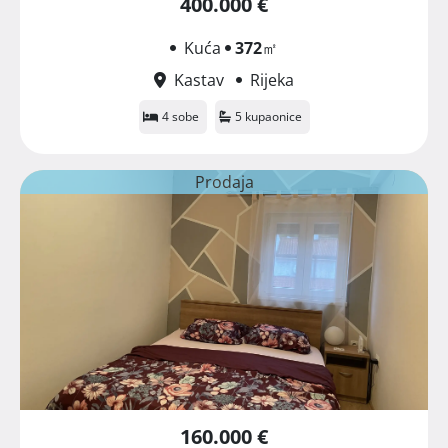
400.000 €
Kuća
372
㎡
Kastav
Rijeka
4 sobe
5 kupaonice
Prodaja
160.000 €