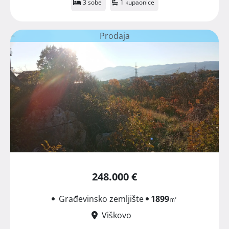
3 sobe
1 kupaonice
Prodaja
248.000 €
Građevinsko zemljište
1899
㎡
Viškovo