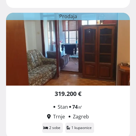
Prodaja
319.200 €
Stan
74
㎡
Trnje
Zagreb
2 sobe
1 kupaonice