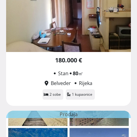
180.000 €
Stan
80
㎡
Belveder
Rijeka
2 sobe
1 kupaonice
Prodaja