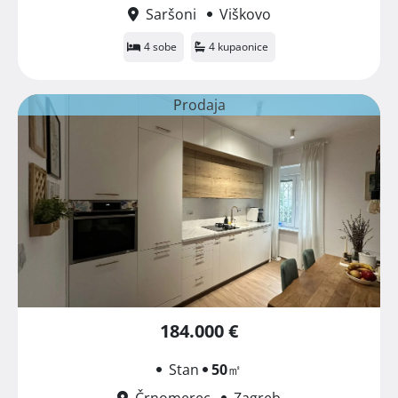
Saršoni
Viškovo
4 sobe
4 kupaonice
Prodaja
184.000 €
Stan
50
㎡
Črnomerec
Zagreb