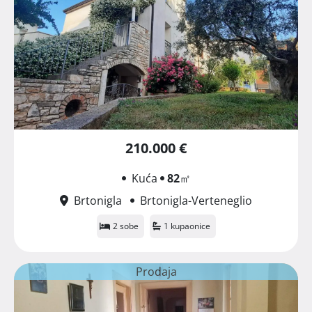
210.000 €
Kuća
82
㎡
Brtonigla
Brtonigla-Verteneglio
2 sobe
1 kupaonice
Prodaja