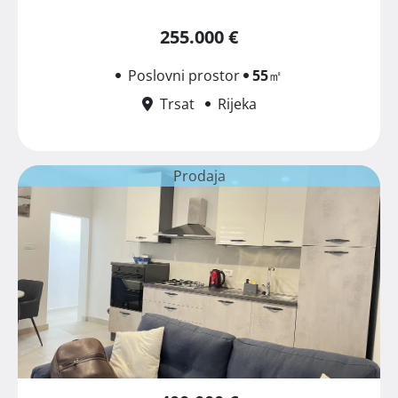
255.000 €
Poslovni prostor
55
㎡
Trsat
Rijeka
Prodaja