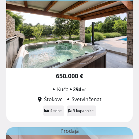
650.000 €
Kuća
294
㎡
Štokovci
Svetvinčenat
4 sobe
5 kupaonice
Prodaja