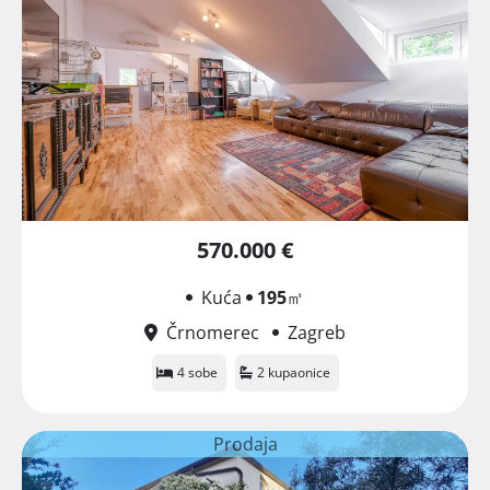
570.000 €
Kuća
195
㎡
Črnomerec
Zagreb
4 sobe
2 kupaonice
Prodaja