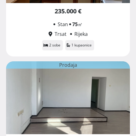
235.000 €
Stan
75
㎡
Trsat
Rijeka
2 sobe
1 kupaonice
Prodaja