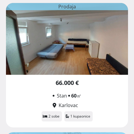
Prodaja
66.000 €
Stan
60
㎡
Karlovac
2 sobe
1 kupaonice