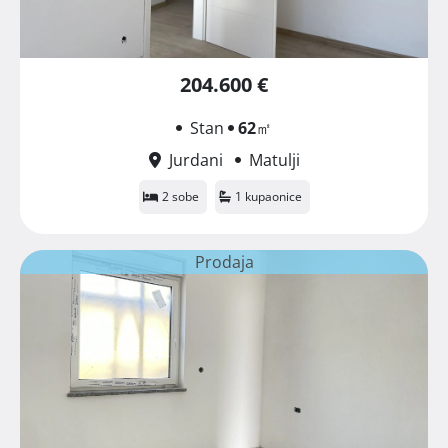
204.600 €
Stan
62
㎡
Jurdani
Matulji
2 sobe
1 kupaonice
Prodaja