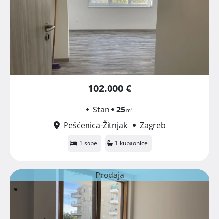
102.000 €
Stan
25
㎡
Pešćenica-Žitnjak
Zagreb
1 sobe
1 kupaonice
Prodaja