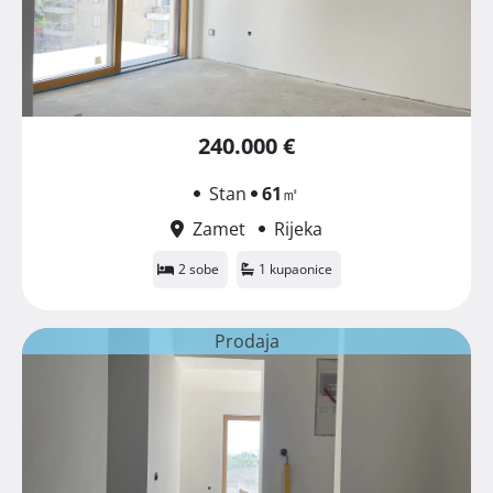
240.000 €
Stan
61
㎡
Zamet
Rijeka
2 sobe
1 kupaonice
Prodaja