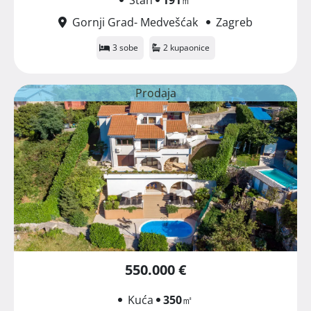
Gornji Grad- Medvešćak
Zagreb
3 sobe
2 kupaonice
Prodaja
550.000 €
Kuća
350
㎡