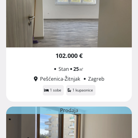
102.000 €
Stan
25
㎡
Pešćenica-Žitnjak
Zagreb
1 sobe
1 kupaonice
Prodaja