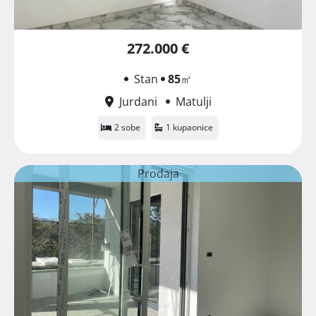
272.000 €
Stan
85
㎡
Jurdani
Matulji
2 sobe
1 kupaonice
Prodaja