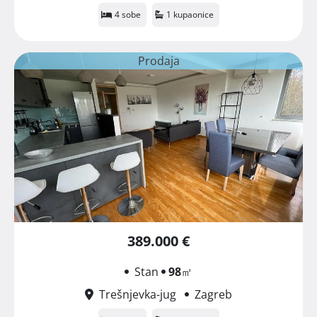
4 sobe
1 kupaonice
Prodaja
389.000 €
Stan
98
㎡
Trešnjevka-jug
Zagreb