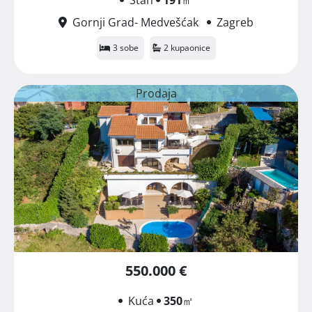
Gornji Grad- Medvešćak
Zagreb
3 sobe
2 kupaonice
Prodaja
550.000 €
Kuća
350
㎡