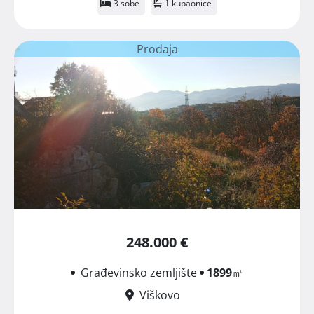
3 sobe
1 kupaonice
Prodaja
248.000 €
Građevinsko zemljište
1899
㎡
Viškovo