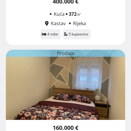
400.000 €
Kuća
372
㎡
Kastav
Rijeka
4 sobe
5 kupaonice
Prodaja
160.000 €