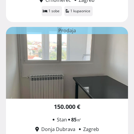
1 sobe
1 kupaonice
Prodaja
150.000 €
Stan
85
㎡
Donja Dubrava
Zagreb