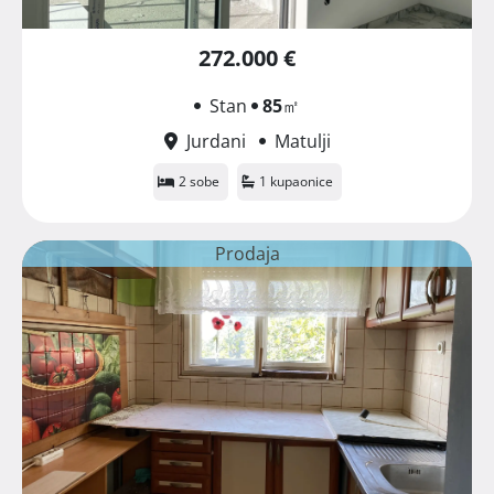
272.000 €
Stan
85
㎡
Jurdani
Matulji
2 sobe
1 kupaonice
Prodaja