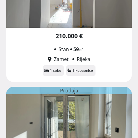
210.000 €
Stan
59
㎡
Zamet
Rijeka
1 sobe
1 kupaonice
Prodaja