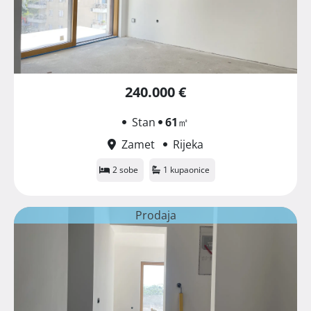
240.000 €
Stan
61
㎡
Zamet
Rijeka
2 sobe
1 kupaonice
Prodaja