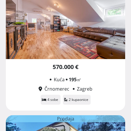
570.000 €
Kuća
195
㎡
Črnomerec
Zagreb
4 sobe
2 kupaonice
Prodaja