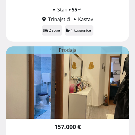
Stan
55
㎡
Trinajstići
Kastav
2 sobe
1 kupaonice
Prodaja
157.000 €