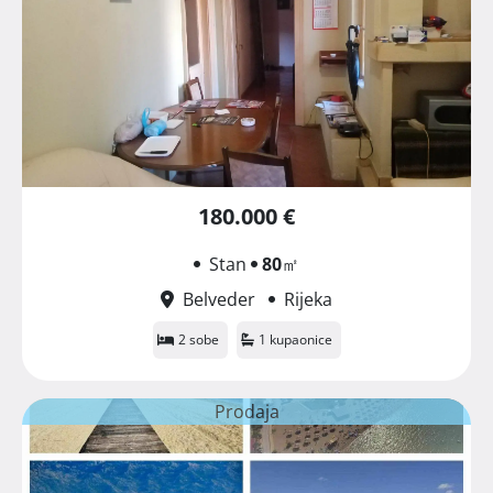
180.000 €
Stan
80
㎡
Belveder
Rijeka
2 sobe
1 kupaonice
Prodaja