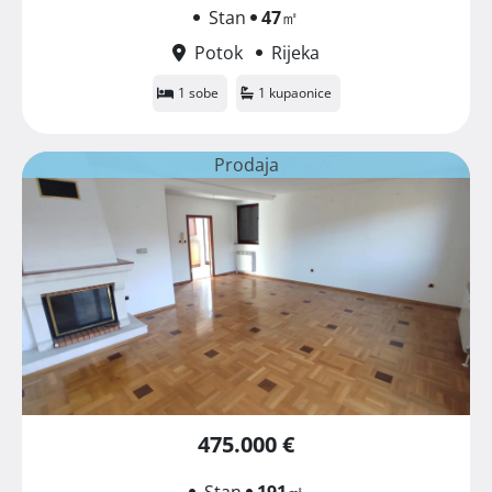
Stan
47
㎡
Potok
Rijeka
1 sobe
1 kupaonice
Prodaja
475.000 €
Stan
191
㎡