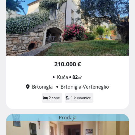
210.000 €
Kuća
82
㎡
Brtonigla
Brtonigla-Verteneglio
2 sobe
1 kupaonice
Prodaja