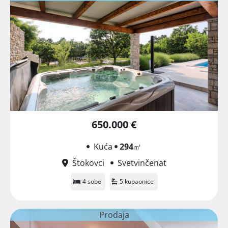
650.000 €
Kuća
294
㎡
Štokovci
Svetvinčenat
4 sobe
5 kupaonice
Prodaja