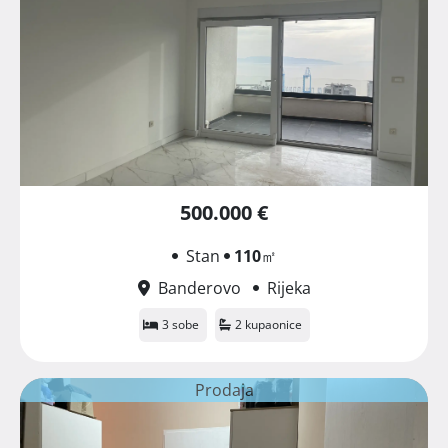
500.000 €
Stan
110
㎡
Banderovo
Rijeka
3 sobe
2 kupaonice
Prodaja