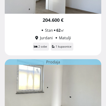
204.600 €
Stan
62
㎡
Jurdani
Matulji
2 sobe
1 kupaonice
Prodaja