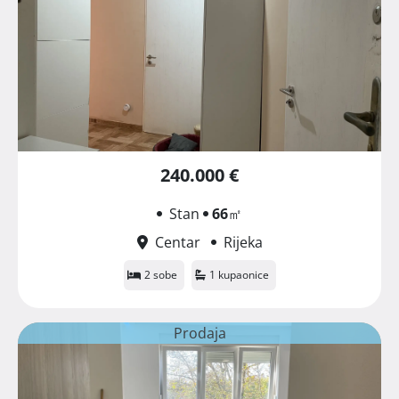
240.000 €
Stan
66
㎡
Centar
Rijeka
2 sobe
1 kupaonice
Prodaja