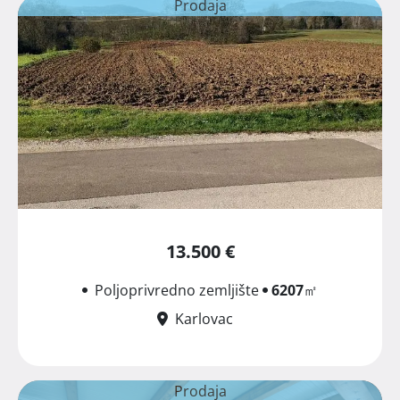
Prodaja
13.500 €
Poljoprivredno zemljište
6207
㎡
Karlovac
Prodaja