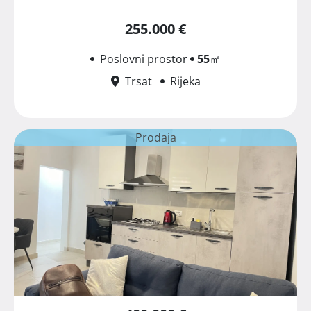
255.000 €
Poslovni prostor
55
㎡
Trsat
Rijeka
Prodaja