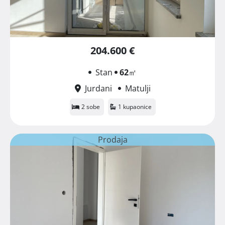
204.600 €
Stan
62
㎡
Jurdani
Matulji
2 sobe
1 kupaonice
Prodaja