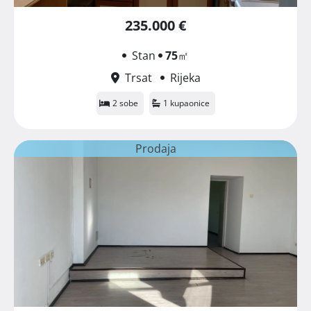
235.000 €
Stan
75
㎡
Trsat
Rijeka
2 sobe
1 kupaonice
Prodaja