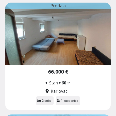
Prodaja
66.000 €
Stan
60
㎡
Karlovac
2 sobe
1 kupaonice