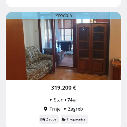
Prodaja
319.200 €
Stan
74
㎡
Trnje
Zagreb
2 sobe
1 kupaonice