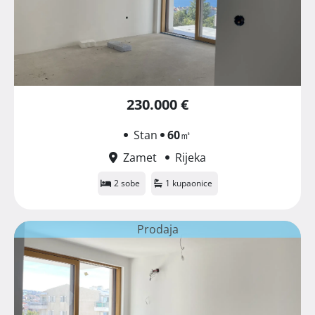
230.000 €
Stan
60
㎡
Zamet
Rijeka
2 sobe
1 kupaonice
Prodaja