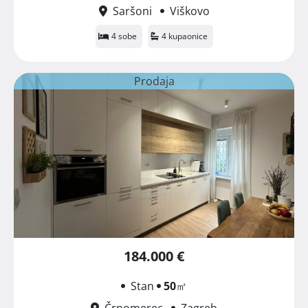
Saršoni
Viškovo
4 sobe
4 kupaonice
Prodaja
184.000 €
Stan
50
㎡
Črnomerec
Zagreb