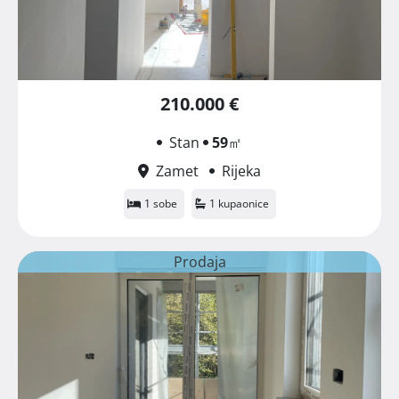
210.000 €
Stan
59
㎡
Zamet
Rijeka
1 sobe
1 kupaonice
Prodaja