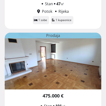
Stan
47
㎡
Potok
Rijeka
1 sobe
1 kupaonice
Prodaja
475.000 €
Stan
191
㎡