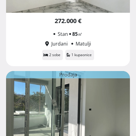
272.000 €
Stan
85
㎡
Jurdani
Matulji
2 sobe
1 kupaonice
Prodaja