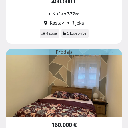
400.000 €
Kuća
372
㎡
Kastav
Rijeka
4 sobe
5 kupaonice
Prodaja
160.000 €