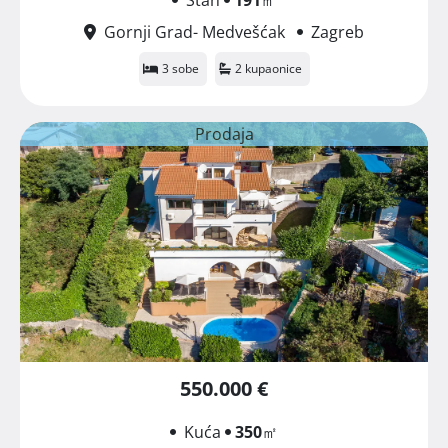
Gornji Grad- Medvešćak
Zagreb
3 sobe
2 kupaonice
Prodaja
550.000 €
Kuća
350
㎡