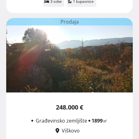
3 sobe
1 kupaonice
Prodaja
248.000 €
Građevinsko zemljište
1899
㎡
Viškovo