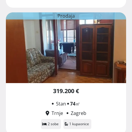
Prodaja
319.200 €
Stan
74
㎡
Trnje
Zagreb
2 sobe
1 kupaonice