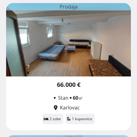
Prodaja
66.000 €
Stan
60
㎡
Karlovac
2 sobe
1 kupaonice