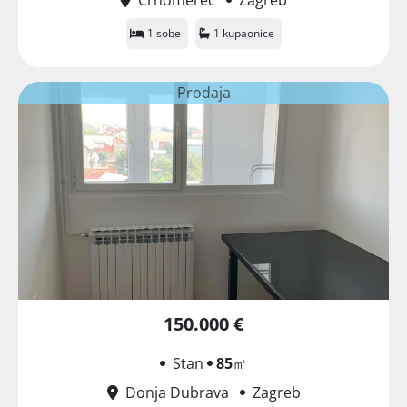
1 sobe
1 kupaonice
Prodaja
150.000 €
Stan
85
㎡
Donja Dubrava
Zagreb