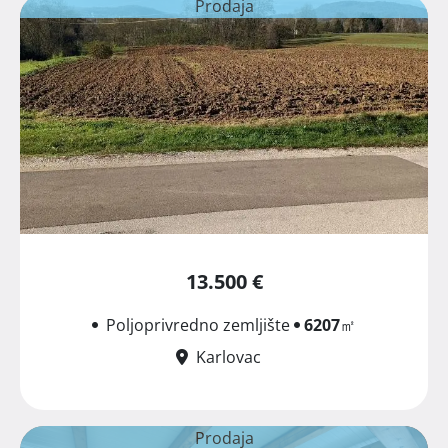
Prodaja
13.500 €
Poljoprivredno zemljište
6207
㎡
Karlovac
Prodaja