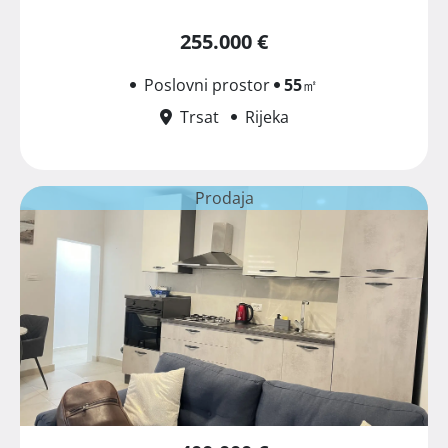
255.000 €
Poslovni prostor
55
㎡
Trsat
Rijeka
Prodaja