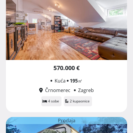
570.000 €
Kuća
195
㎡
Črnomerec
Zagreb
4 sobe
2 kupaonice
Prodaja