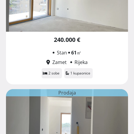
240.000 €
Stan
61
㎡
Zamet
Rijeka
2 sobe
1 kupaonice
Prodaja