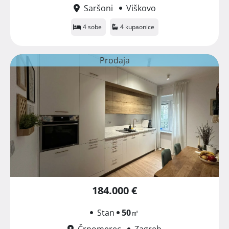
Saršoni
Viškovo
4 sobe
4 kupaonice
Prodaja
184.000 €
Stan
50
㎡
Črnomerec
Zagreb