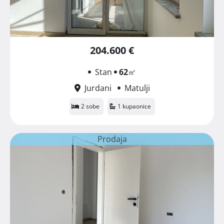
204.600 €
Stan
62
㎡
Jurdani
Matulji
2 sobe
1 kupaonice
Prodaja