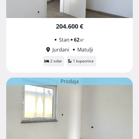
204.600 €
Stan
62
㎡
Jurdani
Matulji
2 sobe
1 kupaonice
Prodaja