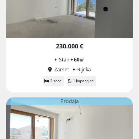
230.000 €
Stan
60
㎡
Zamet
Rijeka
2 sobe
1 kupaonice
Prodaja