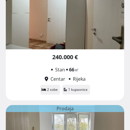
240.000 €
Stan
66
㎡
Centar
Rijeka
2 sobe
1 kupaonice
Prodaja