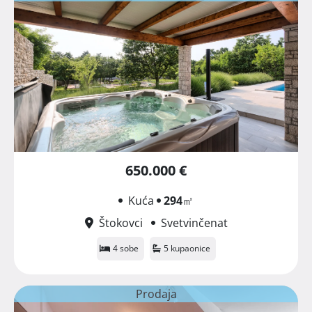
650.000 €
Kuća
294
㎡
Štokovci
Svetvinčenat
4 sobe
5 kupaonice
Prodaja