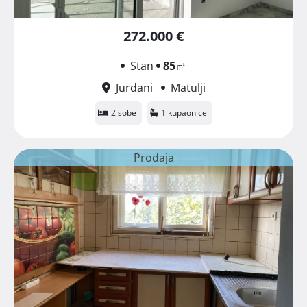
272.000 €
Stan
85
㎡
Jurdani
Matulji
2 sobe
1 kupaonice
Prodaja