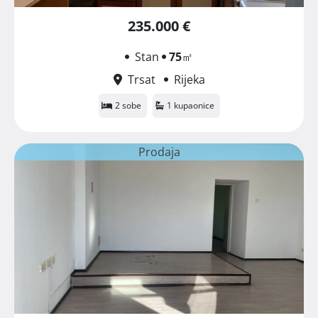
235.000 €
Stan
75
㎡
Trsat
Rijeka
2 sobe
1 kupaonice
Prodaja