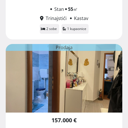
Stan
55
㎡
Trinajstići
Kastav
2 sobe
1 kupaonice
Prodaja
157.000 €