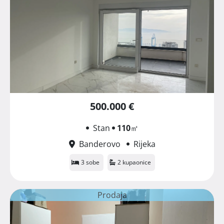
500.000 €
Stan
110
㎡
Banderovo
Rijeka
3 sobe
2 kupaonice
Prodaja