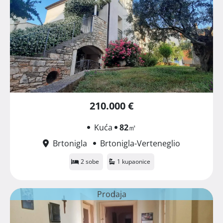
210.000 €
Kuća
82
㎡
Brtonigla
Brtonigla-Verteneglio
2 sobe
1 kupaonice
Prodaja