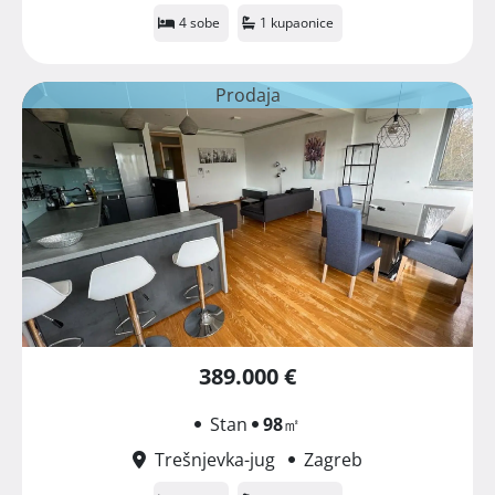
4 sobe
1 kupaonice
Prodaja
389.000 €
Stan
98
㎡
Trešnjevka-jug
Zagreb