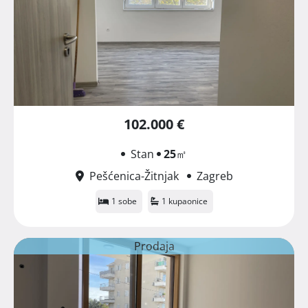
102.000 €
Stan
25
㎡
Pešćenica-Žitnjak
Zagreb
1 sobe
1 kupaonice
Prodaja