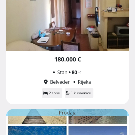
180.000 €
Stan
80
㎡
Belveder
Rijeka
2 sobe
1 kupaonice
Prodaja