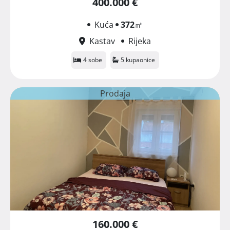
400.000 €
Kuća
372
㎡
Kastav
Rijeka
4 sobe
5 kupaonice
Prodaja
160.000 €