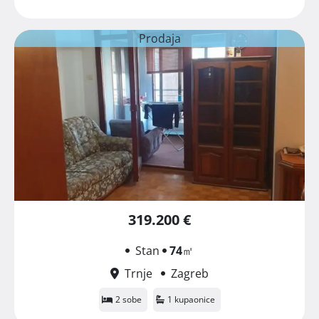
Prodaja
319.200 €
Stan
74
㎡
Trnje
Zagreb
2 sobe
1 kupaonice