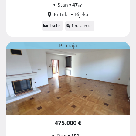
Stan
47
㎡
Potok
Rijeka
1 sobe
1 kupaonice
Prodaja
475.000 €
Stan
191
㎡