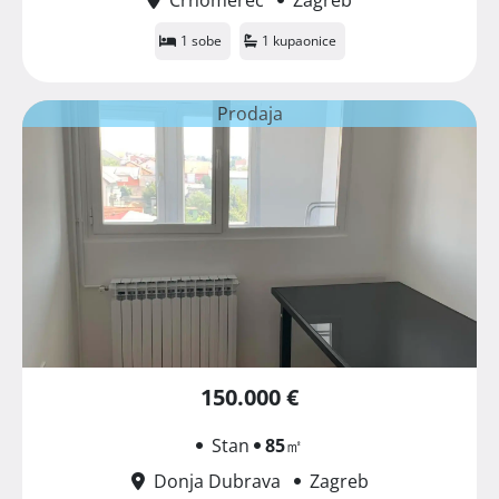
1 sobe
1 kupaonice
Prodaja
150.000 €
Stan
85
㎡
Donja Dubrava
Zagreb