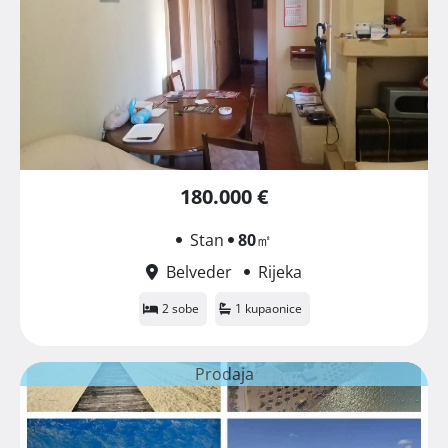
180.000 €
Stan
80
㎡
Belveder
Rijeka
2 sobe
1 kupaonice
Prodaja