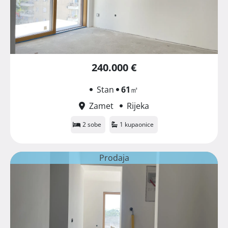
240.000 €
Stan
61
㎡
Zamet
Rijeka
2 sobe
1 kupaonice
Prodaja