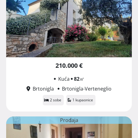
210.000 €
Kuća
82
㎡
Brtonigla
Brtonigla-Verteneglio
2 sobe
1 kupaonice
Prodaja