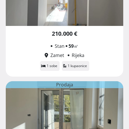
210.000 €
Stan
59
㎡
Zamet
Rijeka
1 sobe
1 kupaonice
Prodaja