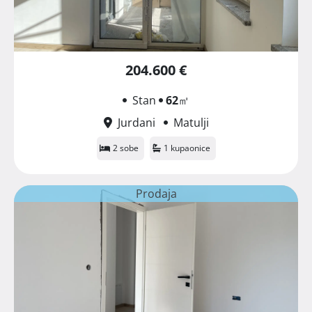
204.600 €
Stan
62
㎡
Jurdani
Matulji
2 sobe
1 kupaonice
Prodaja