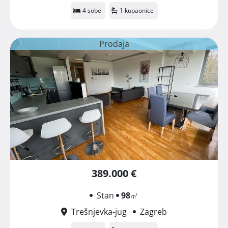
4 sobe
1 kupaonice
Prodaja
389.000 €
Stan
98
㎡
Trešnjevka-jug
Zagreb