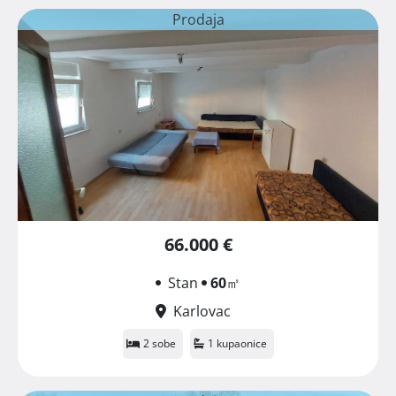
Prodaja
66.000 €
Stan
60
㎡
Karlovac
2 sobe
1 kupaonice