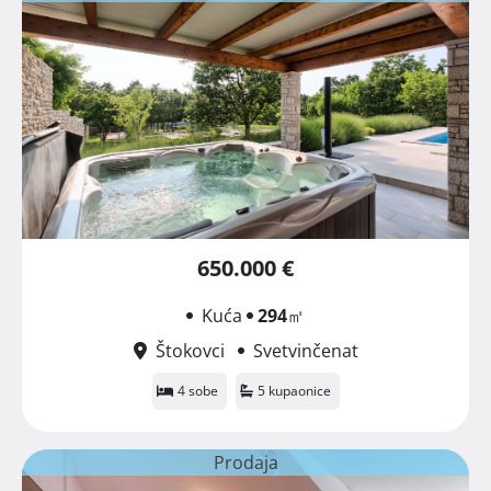
650.000 €
Kuća
294
㎡
Štokovci
Svetvinčenat
4 sobe
5 kupaonice
Prodaja