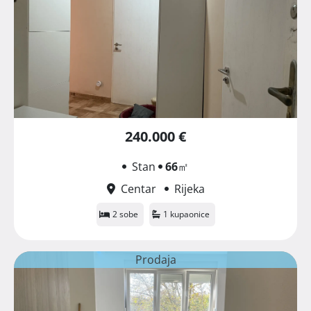
240.000 €
Stan
66
㎡
Centar
Rijeka
2 sobe
1 kupaonice
Prodaja