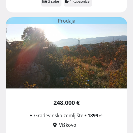
3 sobe
1 kupaonice
Prodaja
248.000 €
Građevinsko zemljište
1899
㎡
Viškovo