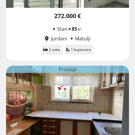
272.000 €
Stan
85
㎡
Jurdani
Matulji
2 sobe
1 kupaonice
Prodaja