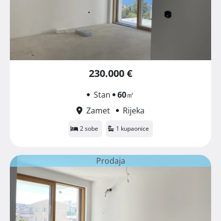
230.000 €
Stan
60
㎡
Zamet
Rijeka
2 sobe
1 kupaonice
Prodaja