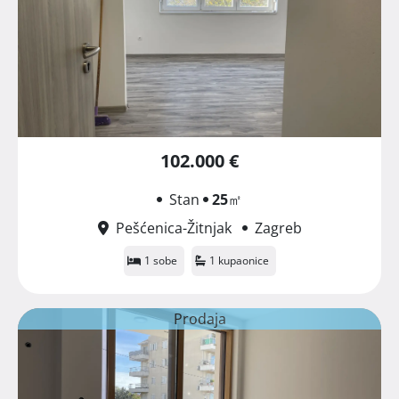
102.000 €
Stan
25
㎡
Pešćenica-Žitnjak
Zagreb
1 sobe
1 kupaonice
Prodaja