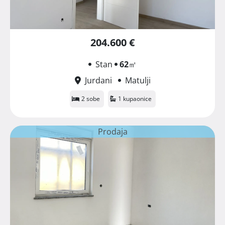
204.600 €
Stan
62
㎡
Jurdani
Matulji
2 sobe
1 kupaonice
Prodaja