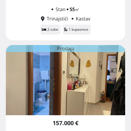
Stan
55
㎡
Trinajstići
Kastav
2 sobe
1 kupaonice
Prodaja
157.000 €