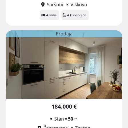
Saršoni
Viškovo
4 sobe
4 kupaonice
Prodaja
184.000 €
Stan
50
㎡
Črnomerec
Zagreb