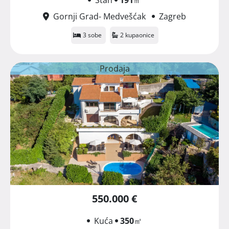
Gornji Grad- Medvešćak
Zagreb
3 sobe
2 kupaonice
Prodaja
550.000 €
Kuća
350
㎡