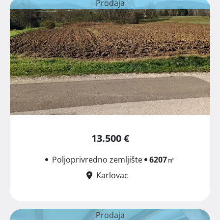
Prodaja
13.500 €
Poljoprivredno zemljište
6207
㎡
Karlovac
Prodaja