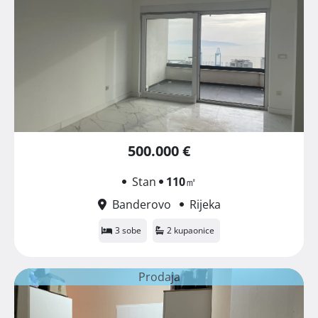
500.000 €
Stan
110
㎡
Banderovo
Rijeka
3 sobe
2 kupaonice
Prodaja