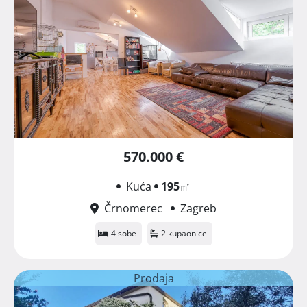
570.000 €
Kuća
195
㎡
Črnomerec
Zagreb
4 sobe
2 kupaonice
Prodaja