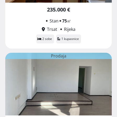
235.000 €
Stan
75
㎡
Trsat
Rijeka
2 sobe
1 kupaonice
Prodaja