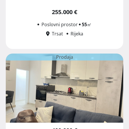
255.000 €
Poslovni prostor
55
㎡
Trsat
Rijeka
Prodaja