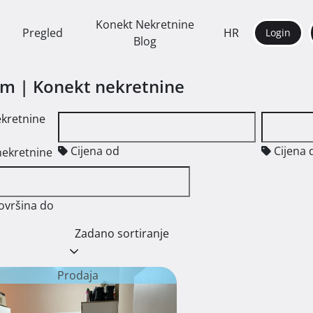
Konekt Nekretnine
Pregled
HR
Login
Blog
am | Konekt nekretnine
ekretnine
Cijena od
Cijena 
nekretnine
ovršina do
Zadano sortiranje
Prodaja