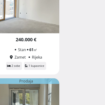
240.000 €
Stan
61
㎡
Zamet
Rijeka
2 sobe
1 kupaonice
Prodaja