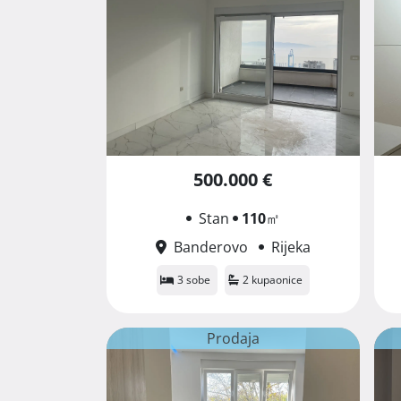
500.000 €
Stan
110
㎡
Banderovo
Rijeka
3 sobe
2 kupaonice
Prodaja