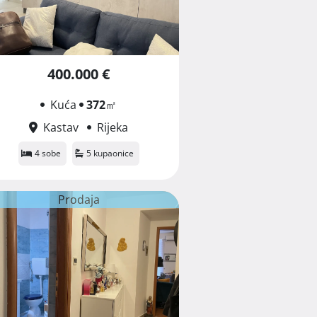
400.000 €
Kuća
372
㎡
Kastav
Rijeka
4 sobe
5 kupaonice
Prodaja