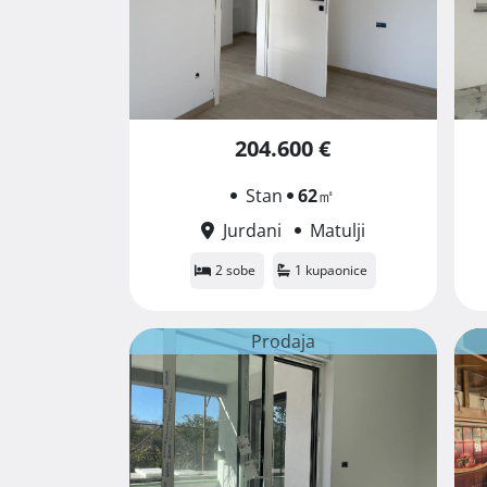
204.600 €
Stan
62
㎡
Jurdani
Matulji
2 sobe
1 kupaonice
Prodaja