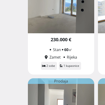
230.000 €
Stan
60
㎡
Zamet
Rijeka
2 sobe
1 kupaonice
Prodaja