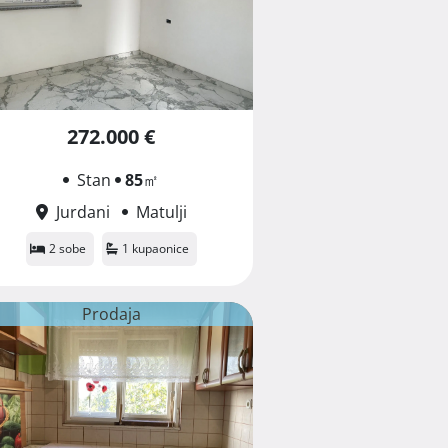
272.000 €
Stan
85
㎡
Jurdani
Matulji
2 sobe
1 kupaonice
Prodaja