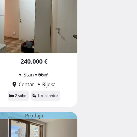
240.000 €
Stan
66
㎡
Centar
Rijeka
2 sobe
1 kupaonice
Prodaja