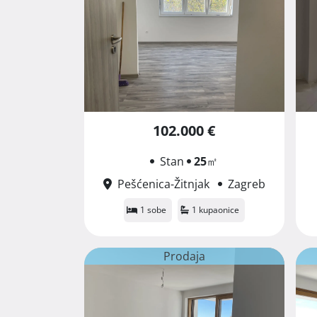
102.000 €
Stan
25
㎡
Pešćenica-Žitnjak
Zagreb
1 sobe
1 kupaonice
Prodaja