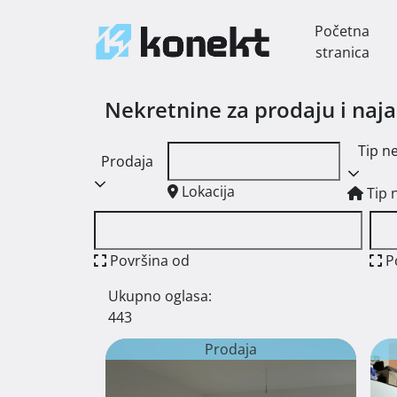
Početna
stranica
Nekretnine za prodaju i naj
Tip n
Prodaja
Lokacija
Tip 
Površina od
P
Ukupno oglasa:
443
Prodaja