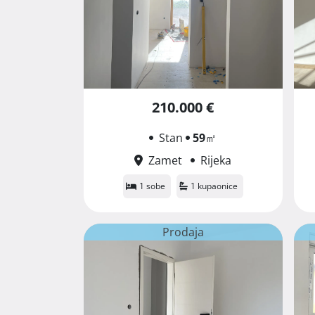
210.000 €
Stan
59
㎡
Zamet
Rijeka
1 sobe
1 kupaonice
Prodaja