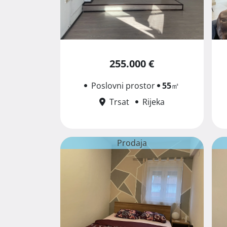
255.000 €
Poslovni prostor
55
㎡
Trsat
Rijeka
Prodaja