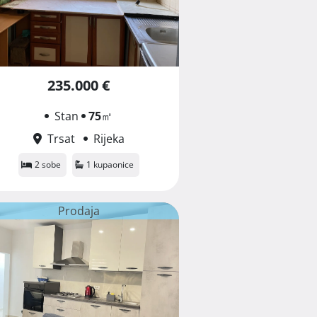
235.000 €
Stan
75
㎡
Trsat
Rijeka
2 sobe
1 kupaonice
Prodaja