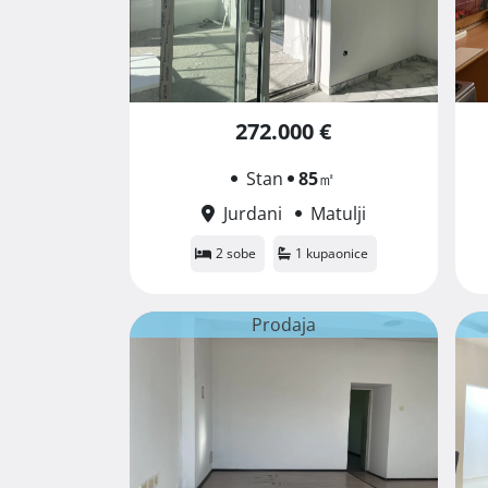
272.000 €
Stan
85
㎡
Jurdani
Matulji
2 sobe
1 kupaonice
Prodaja