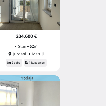
204.600 €
Stan
62
㎡
Jurdani
Matulji
2 sobe
1 kupaonice
Prodaja