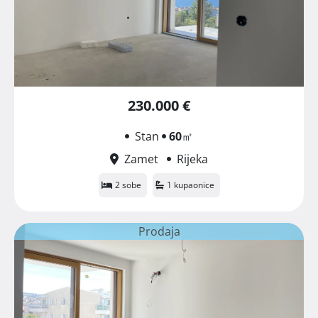
230.000 €
Stan
60
㎡
Zamet
Rijeka
2 sobe
1 kupaonice
Prodaja