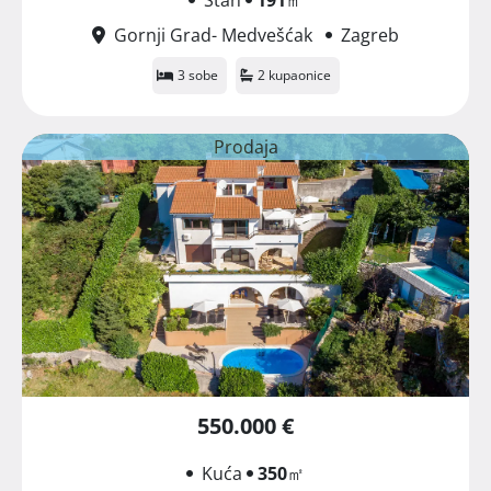
Gornji Grad- Medvešćak
Zagreb
3 sobe
2 kupaonice
Prodaja
550.000 €
Kuća
350
㎡