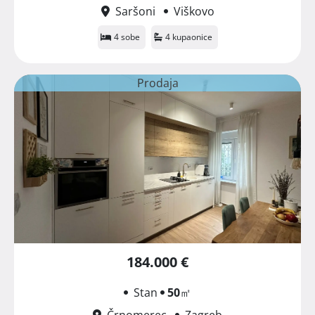
Saršoni
Viškovo
4 sobe
4 kupaonice
Prodaja
184.000 €
Stan
50
㎡
Črnomerec
Zagreb