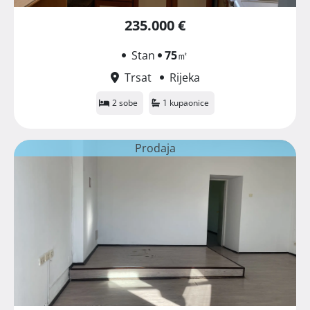
235.000 €
Stan
75
㎡
Trsat
Rijeka
2 sobe
1 kupaonice
Prodaja