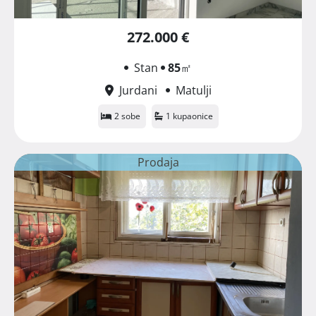
272.000 €
Stan
85
㎡
Jurdani
Matulji
2 sobe
1 kupaonice
Prodaja