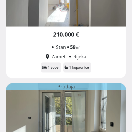
210.000 €
Stan
59
㎡
Zamet
Rijeka
1 sobe
1 kupaonice
Prodaja