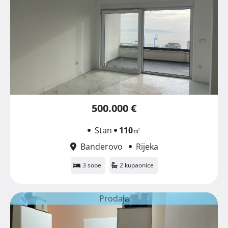
500.000 €
Stan
110
㎡
Banderovo
Rijeka
3 sobe
2 kupaonice
Prodaja