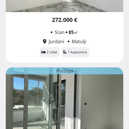
272.000 €
Stan
85
㎡
Jurdani
Matulji
2 sobe
1 kupaonice
Prodaja