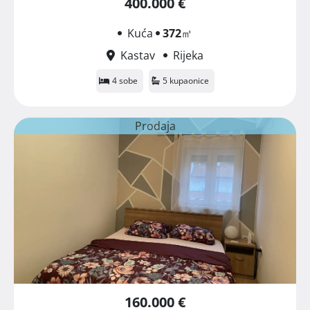
400.000 €
Kuća
372
㎡
Kastav
Rijeka
4 sobe
5 kupaonice
Prodaja
160.000 €