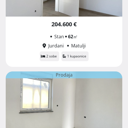
204.600 €
Stan
62
㎡
Jurdani
Matulji
2 sobe
1 kupaonice
Prodaja