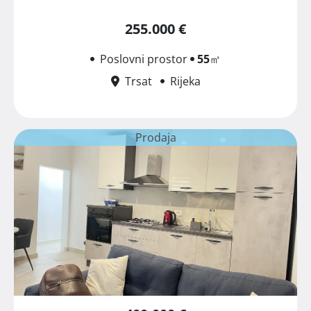
255.000 €
Poslovni prostor
55
㎡
Trsat
Rijeka
Prodaja