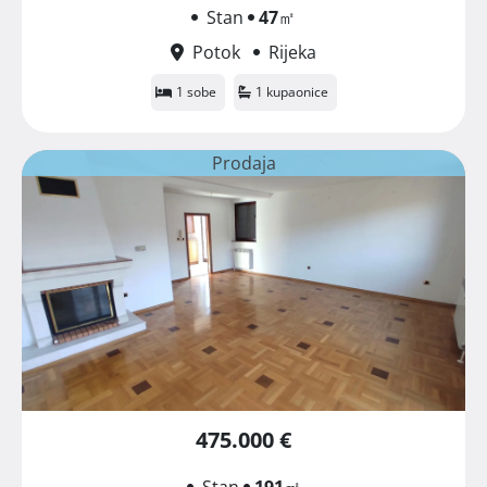
Stan
47
㎡
Potok
Rijeka
1 sobe
1 kupaonice
Prodaja
475.000 €
Stan
191
㎡