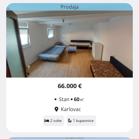
Prodaja
66.000 €
Stan
60
㎡
Karlovac
2 sobe
1 kupaonice