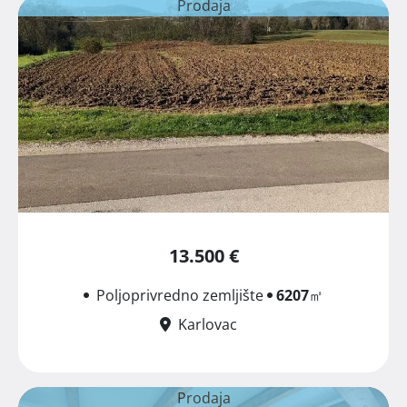
Prodaja
13.500 €
Poljoprivredno zemljište
6207
㎡
Karlovac
Prodaja