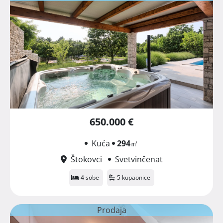
650.000 €
Kuća
294
㎡
Štokovci
Svetvinčenat
4 sobe
5 kupaonice
Prodaja