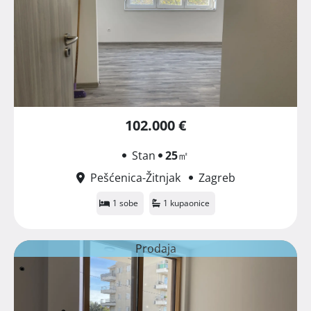
102.000 €
Stan
25
㎡
Pešćenica-Žitnjak
Zagreb
1 sobe
1 kupaonice
Prodaja