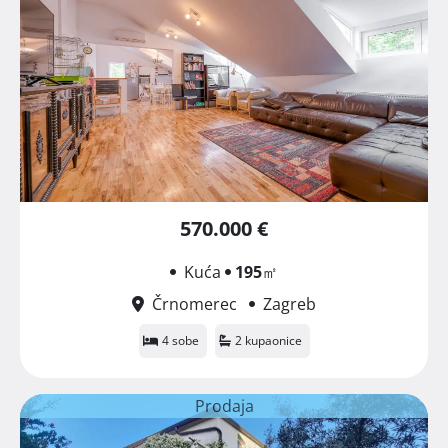
570.000 €
Kuća
195
㎡
Črnomerec
Zagreb
4 sobe
2 kupaonice
Prodaja