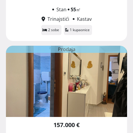
Stan
55
㎡
Trinajstići
Kastav
2 sobe
1 kupaonice
Prodaja
157.000 €