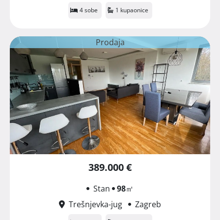
4 sobe
1 kupaonice
Prodaja
389.000 €
Stan
98
㎡
Trešnjevka-jug
Zagreb