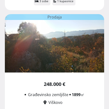
3 sobe
1 kupaonice
Prodaja
248.000 €
Građevinsko zemljište
1899
㎡
Viškovo