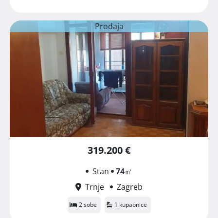
Prodaja
319.200 €
Stan
74
㎡
Trnje
Zagreb
2 sobe
1 kupaonice