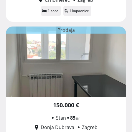
1 sobe
1 kupaonice
Prodaja
150.000 €
Stan
85
㎡
Donja Dubrava
Zagreb