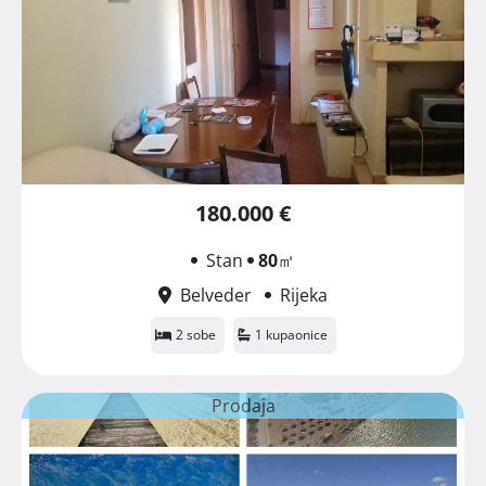
180.000 €
Stan
80
㎡
Belveder
Rijeka
2 sobe
1 kupaonice
Prodaja