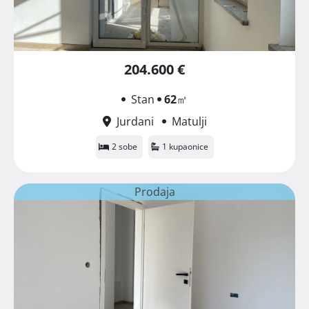
204.600 €
Stan
62
㎡
Jurdani
Matulji
2 sobe
1 kupaonice
Prodaja