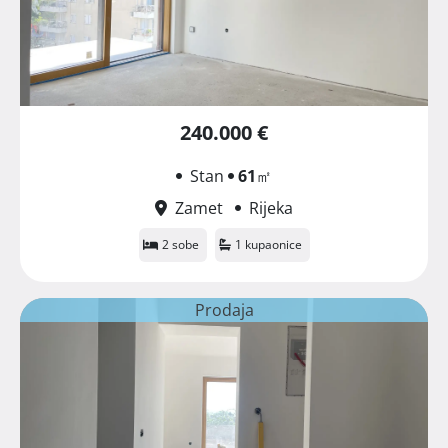
240.000 €
Stan
61
㎡
Zamet
Rijeka
2 sobe
1 kupaonice
Prodaja