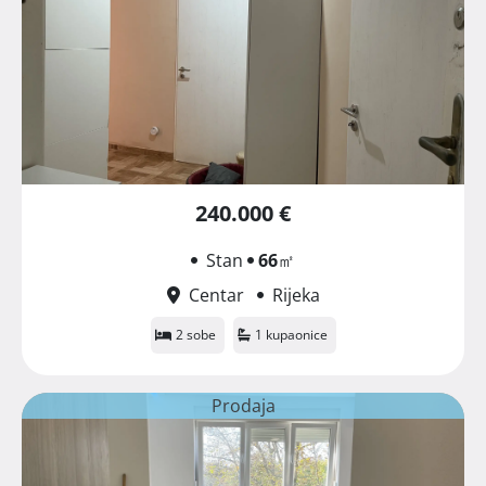
240.000 €
Stan
66
㎡
Centar
Rijeka
2 sobe
1 kupaonice
Prodaja