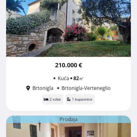
210.000 €
Kuća
82
㎡
Brtonigla
Brtonigla-Verteneglio
2 sobe
1 kupaonice
Prodaja