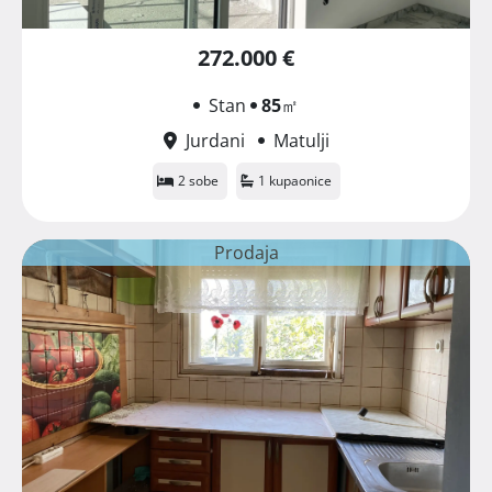
272.000 €
Stan
85
㎡
Jurdani
Matulji
2 sobe
1 kupaonice
Prodaja