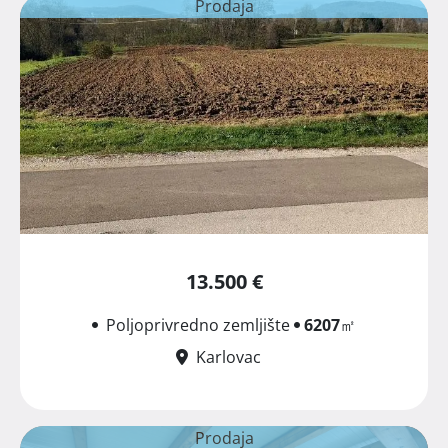
Prodaja
13.500 €
Poljoprivredno zemljište
6207
㎡
Karlovac
Prodaja