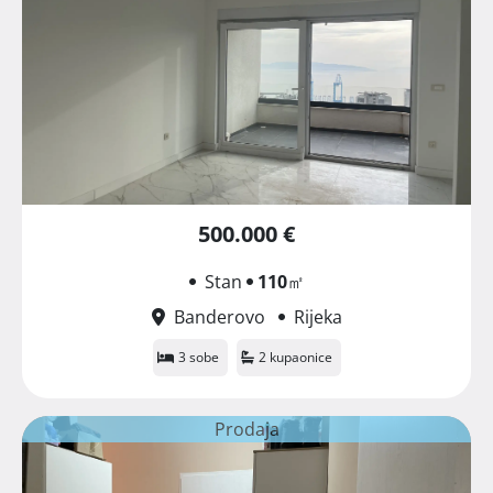
500.000 €
Stan
110
㎡
Banderovo
Rijeka
3 sobe
2 kupaonice
Prodaja