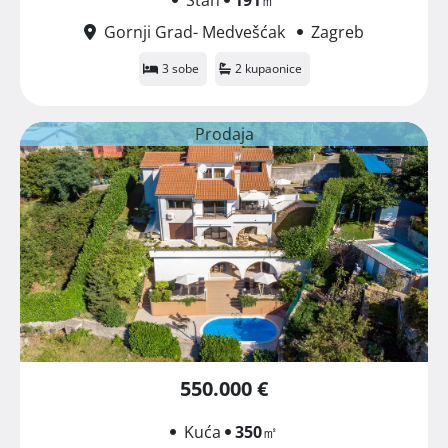
Gornji Grad- Medvešćak
Zagreb
3 sobe
2 kupaonice
Prodaja
550.000 €
Kuća
350
㎡