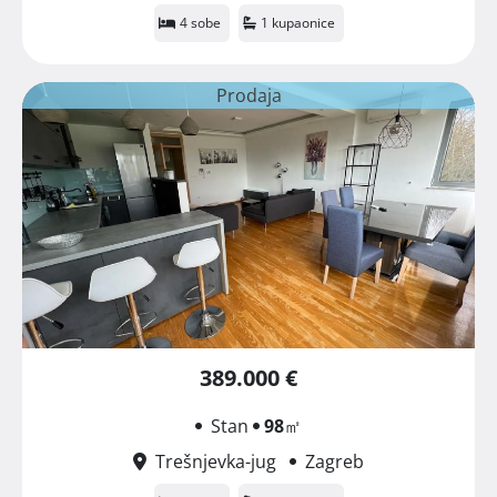
4 sobe
1 kupaonice
Prodaja
389.000 €
Stan
98
㎡
Trešnjevka-jug
Zagreb