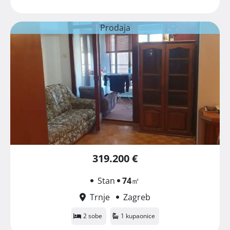
Prodaja
319.200 €
Stan
74
㎡
Trnje
Zagreb
2 sobe
1 kupaonice