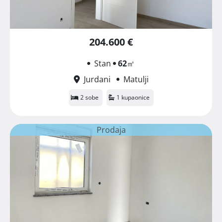
204.600 €
Stan
62
㎡
Jurdani
Matulji
2 sobe
1 kupaonice
Prodaja