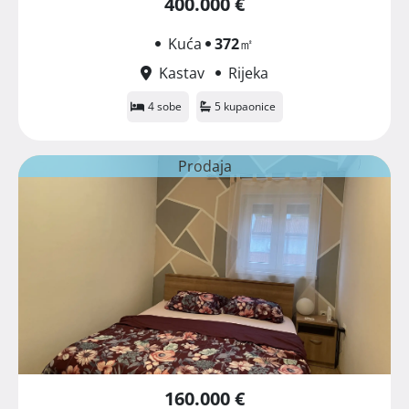
400.000 €
Kuća
372
㎡
Kastav
Rijeka
4 sobe
5 kupaonice
Prodaja
160.000 €