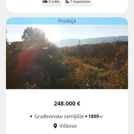
3 sobe
1 kupaonice
Prodaja
248.000 €
Građevinsko zemljište
1899
㎡
Viškovo