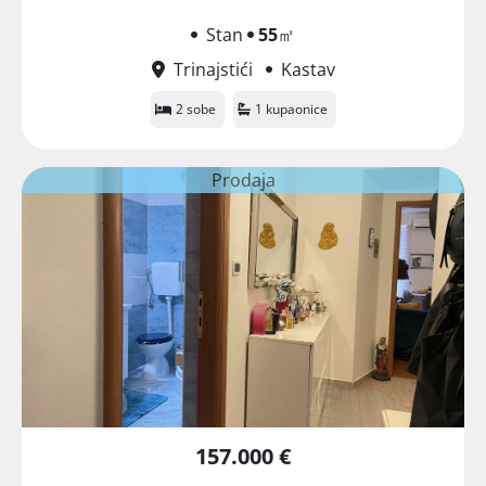
Stan
55
㎡
Trinajstići
Kastav
2 sobe
1 kupaonice
Prodaja
157.000 €