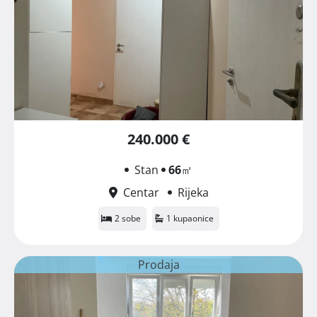
240.000 €
Stan
66
㎡
Centar
Rijeka
2 sobe
1 kupaonice
Prodaja