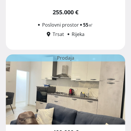
255.000 €
Poslovni prostor
55
㎡
Trsat
Rijeka
Prodaja