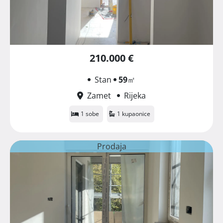
210.000 €
Stan
59
㎡
Zamet
Rijeka
1 sobe
1 kupaonice
Prodaja