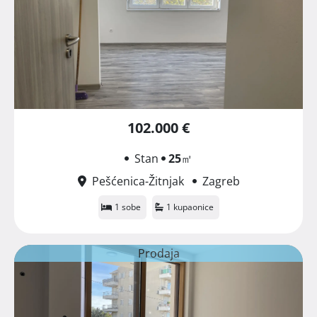
102.000 €
Stan
25
㎡
Pešćenica-Žitnjak
Zagreb
1 sobe
1 kupaonice
Prodaja