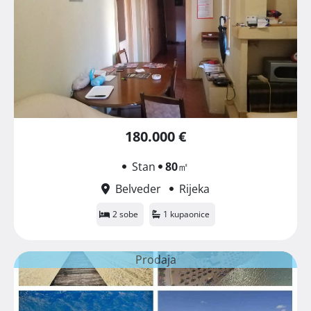
180.000 €
Stan
80
㎡
Belveder
Rijeka
2 sobe
1 kupaonice
Prodaja