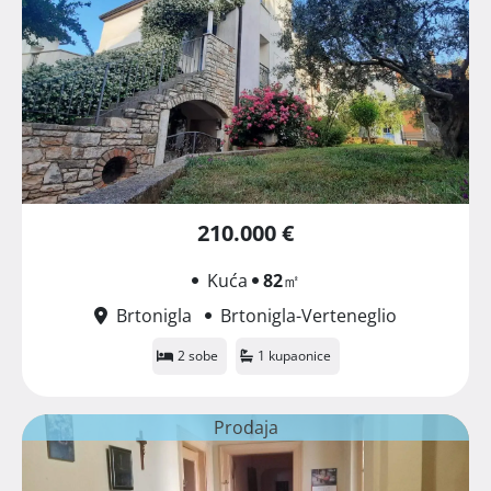
210.000 €
Kuća
82
㎡
Brtonigla
Brtonigla-Verteneglio
2 sobe
1 kupaonice
Prodaja