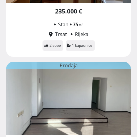
235.000 €
Stan
75
㎡
Trsat
Rijeka
2 sobe
1 kupaonice
Prodaja