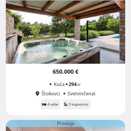
650.000 €
Kuća
294
㎡
Štokovci
Svetvinčenat
4 sobe
5 kupaonice
Prodaja