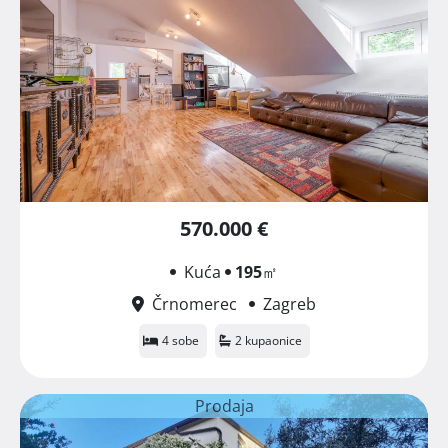
570.000 €
Kuća
195
㎡
Črnomerec
Zagreb
4 sobe
2 kupaonice
Prodaja