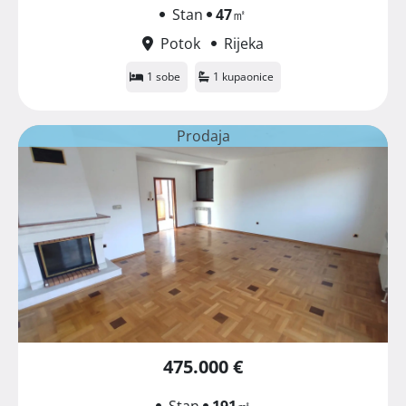
Stan
47
㎡
Potok
Rijeka
1 sobe
1 kupaonice
Prodaja
475.000 €
Stan
191
㎡