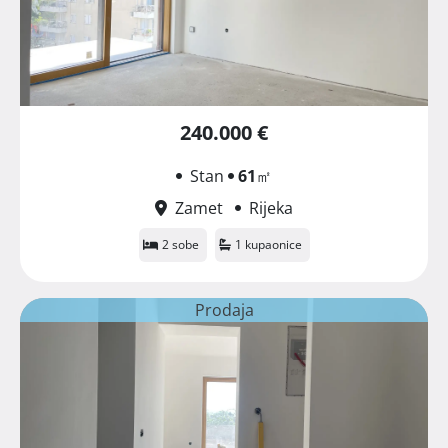
240.000 €
Stan
61
㎡
Zamet
Rijeka
2 sobe
1 kupaonice
Prodaja