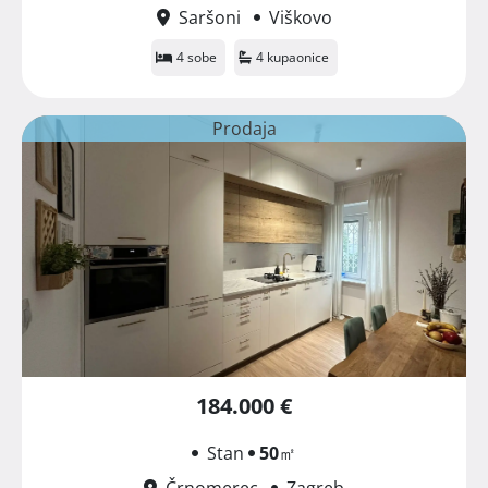
Saršoni
Viškovo
4 sobe
4 kupaonice
Prodaja
184.000 €
Stan
50
㎡
Črnomerec
Zagreb