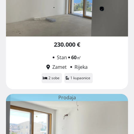
230.000 €
Stan
60
㎡
Zamet
Rijeka
2 sobe
1 kupaonice
Prodaja