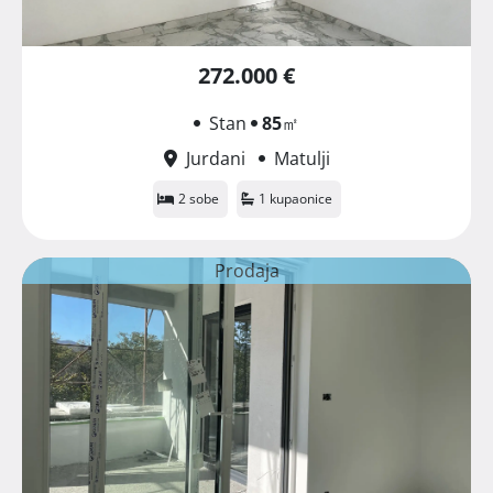
272.000 €
Stan
85
㎡
Jurdani
Matulji
2 sobe
1 kupaonice
Prodaja