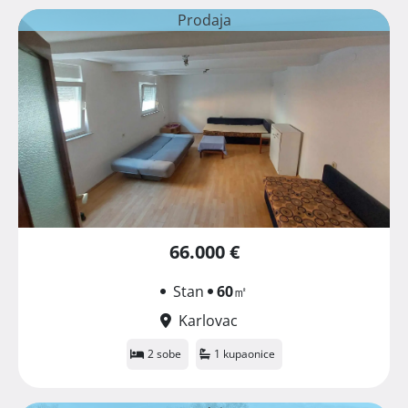
Prodaja
66.000 €
Stan
60
㎡
Karlovac
2 sobe
1 kupaonice