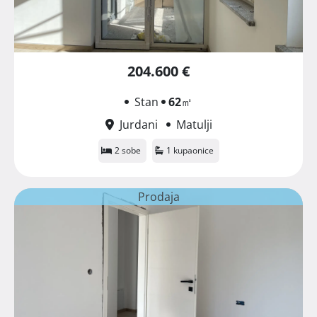
204.600 €
Stan
62
㎡
Jurdani
Matulji
2 sobe
1 kupaonice
Prodaja