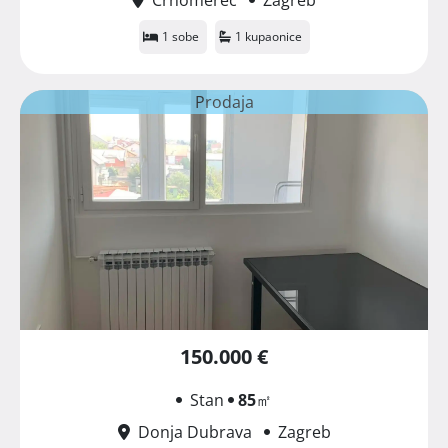
1 sobe
1 kupaonice
Prodaja
150.000 €
Stan
85
㎡
Donja Dubrava
Zagreb