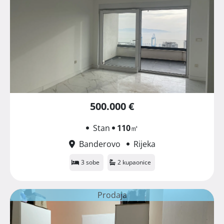
500.000 €
Stan
110
㎡
Banderovo
Rijeka
3 sobe
2 kupaonice
Prodaja