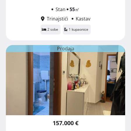
Stan
55
㎡
Trinajstići
Kastav
2 sobe
1 kupaonice
Prodaja
157.000 €