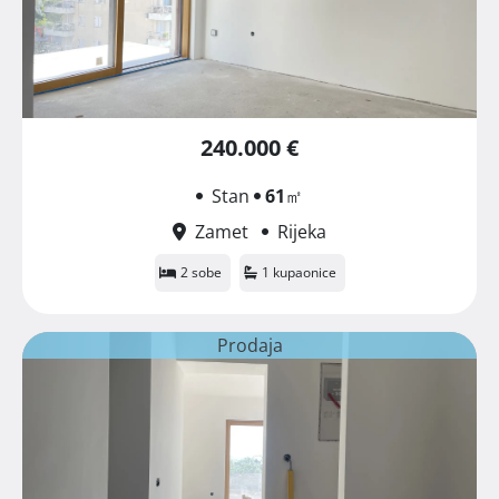
240.000 €
Stan
61
㎡
Zamet
Rijeka
2 sobe
1 kupaonice
Prodaja