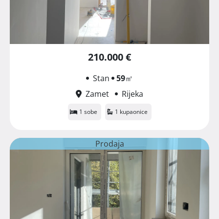
210.000 €
Stan
59
㎡
Zamet
Rijeka
1 sobe
1 kupaonice
Prodaja