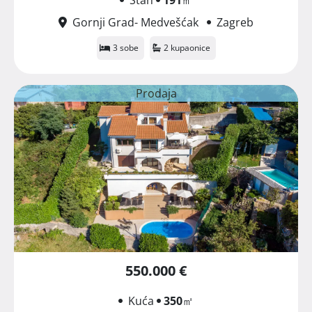
Gornji Grad- Medvešćak
Zagreb
3 sobe
2 kupaonice
Prodaja
550.000 €
Kuća
350
㎡