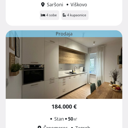
Saršoni
Viškovo
4 sobe
4 kupaonice
Prodaja
184.000 €
Stan
50
㎡
Črnomerec
Zagreb