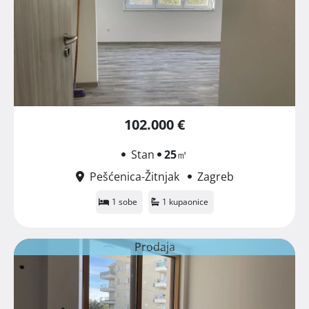
102.000 €
Stan
25
㎡
Pešćenica-Žitnjak
Zagreb
1 sobe
1 kupaonice
Prodaja