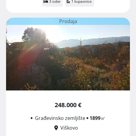
3 sobe
1 kupaonice
Prodaja
248.000 €
Građevinsko zemljište
1899
㎡
Viškovo