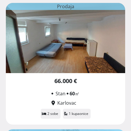
Prodaja
66.000 €
Stan
60
㎡
Karlovac
2 sobe
1 kupaonice