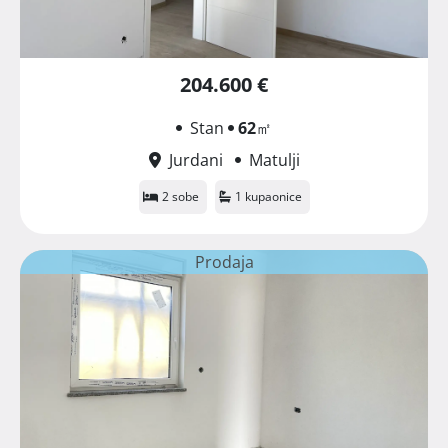
204.600 €
Stan
62
㎡
Jurdani
Matulji
2 sobe
1 kupaonice
Prodaja