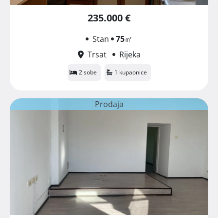
235.000 €
Stan
75
㎡
Trsat
Rijeka
2 sobe
1 kupaonice
Prodaja