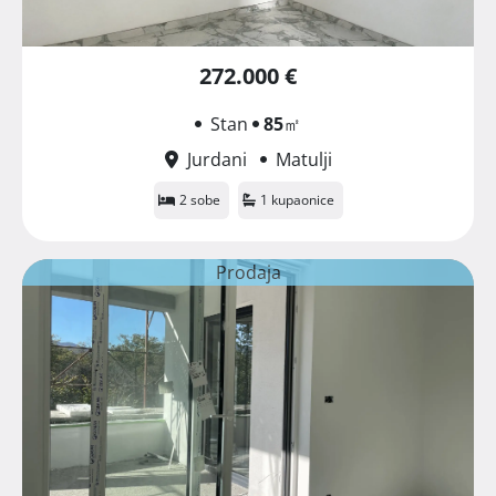
272.000 €
Stan
85
㎡
Jurdani
Matulji
2 sobe
1 kupaonice
Prodaja