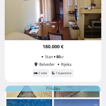
180.000 €
Stan
80
㎡
Belveder
Rijeka
2 sobe
1 kupaonice
Prodaja