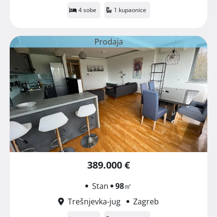
4 sobe
1 kupaonice
Prodaja
389.000 €
Stan
98
㎡
Trešnjevka-jug
Zagreb