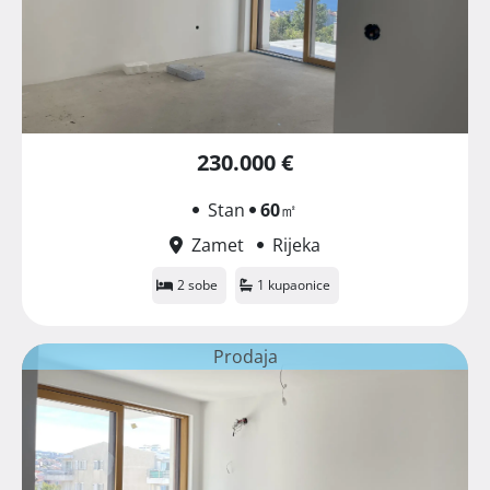
230.000 €
Stan
60
㎡
Zamet
Rijeka
2 sobe
1 kupaonice
Prodaja