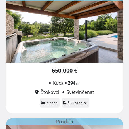
650.000 €
Kuća
294
㎡
Štokovci
Svetvinčenat
4 sobe
5 kupaonice
Prodaja