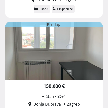
1 sobe
1 kupaonice
Prodaja
150.000 €
Stan
85
㎡
Donja Dubrava
Zagreb