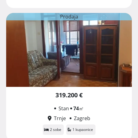
Prodaja
319.200 €
Stan
74
㎡
Trnje
Zagreb
2 sobe
1 kupaonice