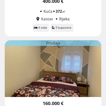
400.000 €
Kuća
372
㎡
Kastav
Rijeka
4 sobe
5 kupaonice
Prodaja
160.000 €