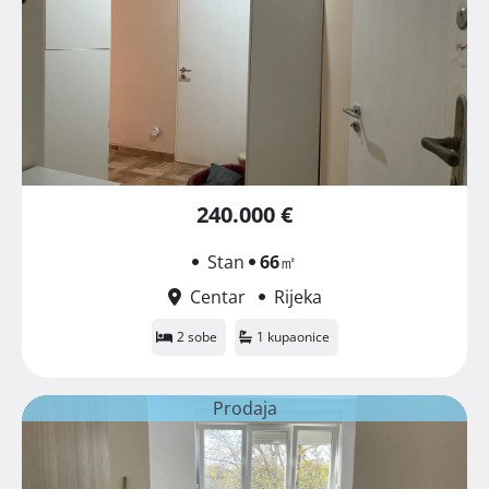
240.000 €
Stan
66
㎡
Centar
Rijeka
2 sobe
1 kupaonice
Prodaja