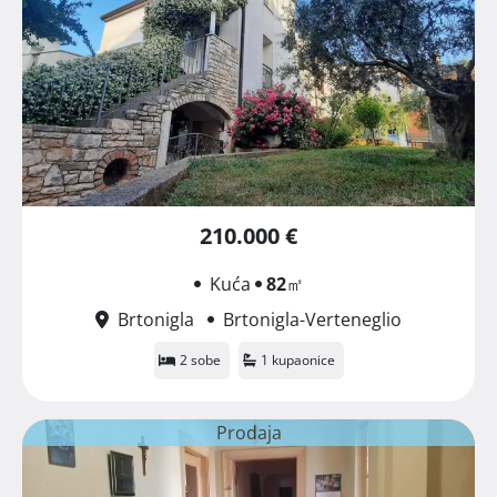
210.000 €
Kuća
82
㎡
Brtonigla
Brtonigla-Verteneglio
2 sobe
1 kupaonice
Prodaja