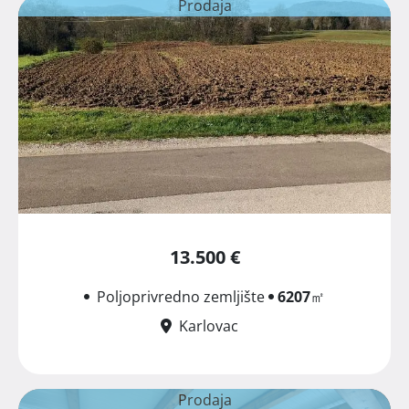
Prodaja
13.500 €
Poljoprivredno zemljište
6207
㎡
Karlovac
Prodaja