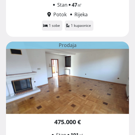
Stan
47
㎡
Potok
Rijeka
1 sobe
1 kupaonice
Prodaja
475.000 €
Stan
191
㎡