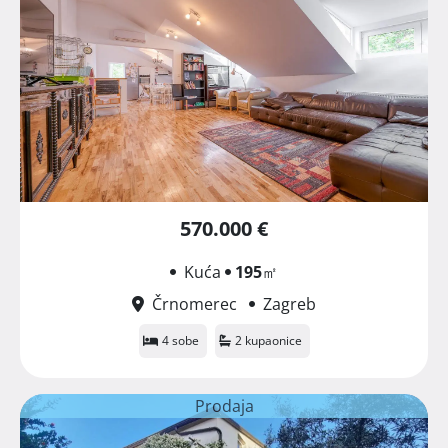
570.000 €
Kuća
195
㎡
Črnomerec
Zagreb
4 sobe
2 kupaonice
Prodaja