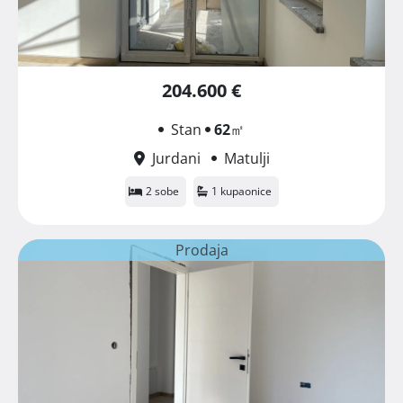
204.600 €
Stan
62
㎡
Jurdani
Matulji
2 sobe
1 kupaonice
Prodaja