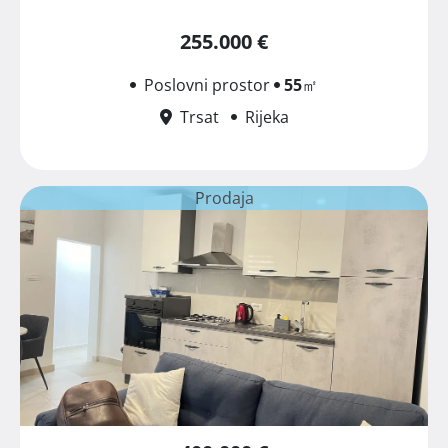
255.000 €
Poslovni prostor
55
㎡
Trsat
Rijeka
Prodaja