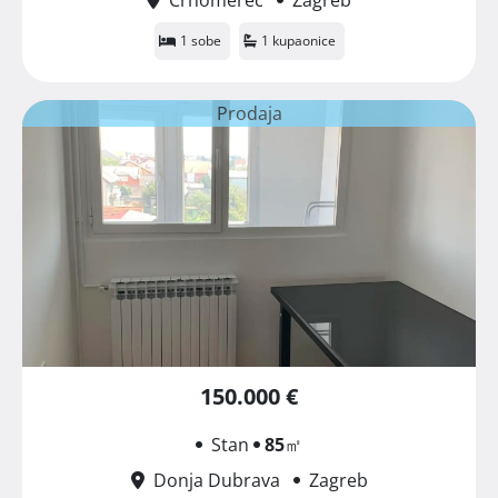
1 sobe
1 kupaonice
Prodaja
150.000 €
Stan
85
㎡
Donja Dubrava
Zagreb