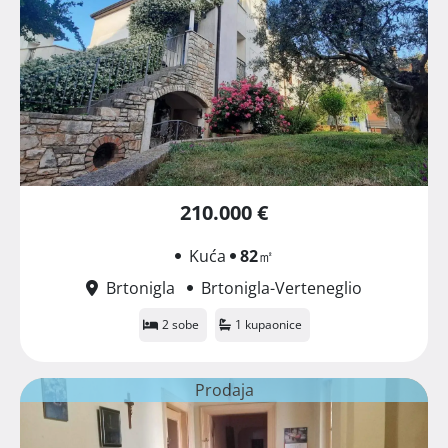
210.000 €
Kuća
82
㎡
Brtonigla
Brtonigla-Verteneglio
2 sobe
1 kupaonice
Prodaja