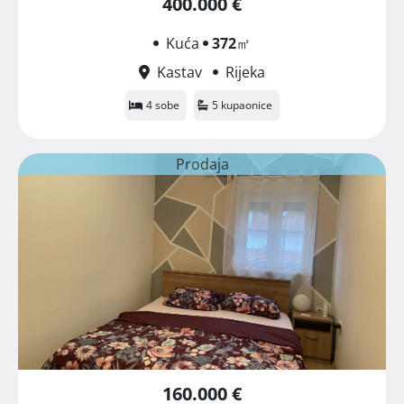
400.000 €
Kuća
372
㎡
Kastav
Rijeka
4 sobe
5 kupaonice
Prodaja
160.000 €