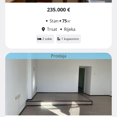
235.000 €
Stan
75
㎡
Trsat
Rijeka
2 sobe
1 kupaonice
Prodaja