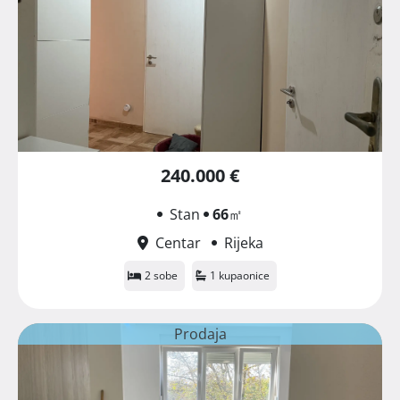
240.000 €
Stan
66
㎡
Centar
Rijeka
2 sobe
1 kupaonice
Prodaja