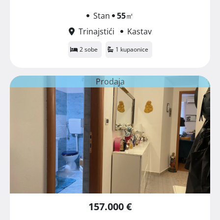
Stan
55
㎡
Trinajstići
Kastav
2 sobe
1 kupaonice
Prodaja
157.000 €