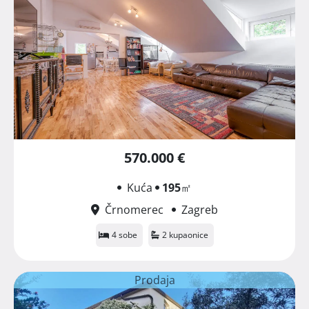
570.000 €
Kuća
195
㎡
Črnomerec
Zagreb
4 sobe
2 kupaonice
Prodaja