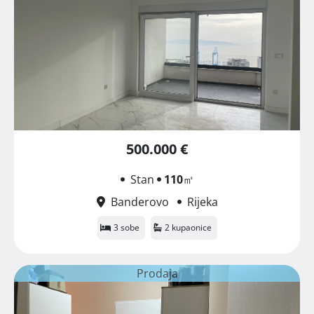
500.000 €
Stan
110
㎡
Banderovo
Rijeka
3 sobe
2 kupaonice
Prodaja