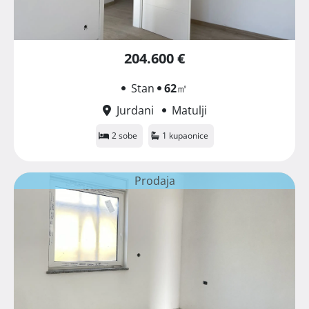
204.600 €
Stan
62
㎡
Jurdani
Matulji
2 sobe
1 kupaonice
Prodaja