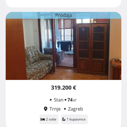
Prodaja
319.200 €
Stan
74
㎡
Trnje
Zagreb
2 sobe
1 kupaonice