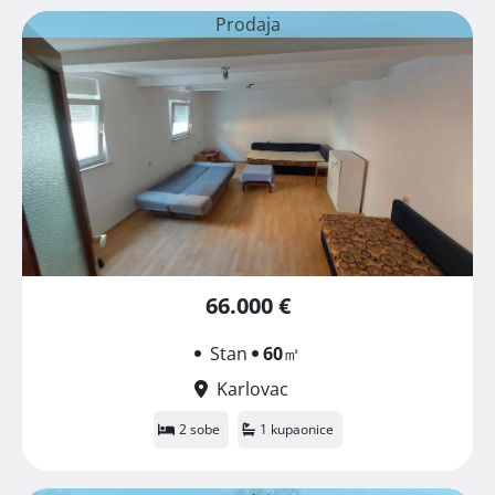
Prodaja
66.000 €
Stan
60
㎡
Karlovac
2 sobe
1 kupaonice