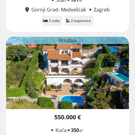
Gornji Grad- Medvešćak
Zagreb
3 sobe
2 kupaonice
Prodaja
550.000 €
Kuća
350
㎡