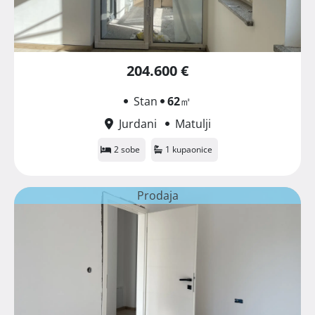
204.600 €
Stan
62
㎡
Jurdani
Matulji
2 sobe
1 kupaonice
Prodaja