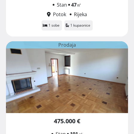
Stan
47
㎡
Potok
Rijeka
1 sobe
1 kupaonice
Prodaja
475.000 €
Stan
191
㎡