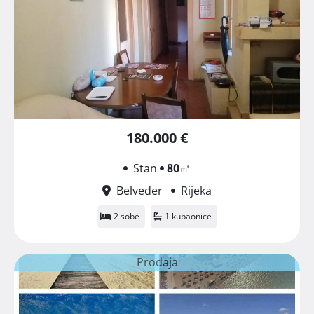
180.000 €
Stan
80
㎡
Belveder
Rijeka
2 sobe
1 kupaonice
Prodaja