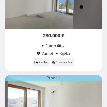
230.000 €
Stan
60
㎡
Zamet
Rijeka
2 sobe
1 kupaonice
Prodaja