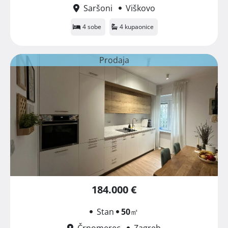
Saršoni
Viškovo
4 sobe
4 kupaonice
Prodaja
184.000 €
Stan
50
㎡
Črnomerec
Zagreb