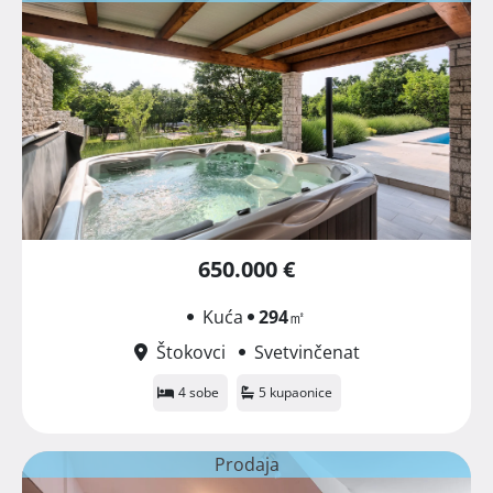
650.000 €
Kuća
294
㎡
Štokovci
Svetvinčenat
4 sobe
5 kupaonice
Prodaja