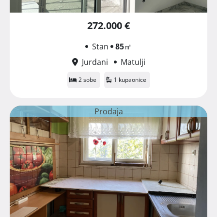
272.000 €
Stan
85
㎡
Jurdani
Matulji
2 sobe
1 kupaonice
Prodaja