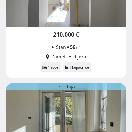
210.000 €
Stan
59
㎡
Zamet
Rijeka
1 sobe
1 kupaonice
Prodaja