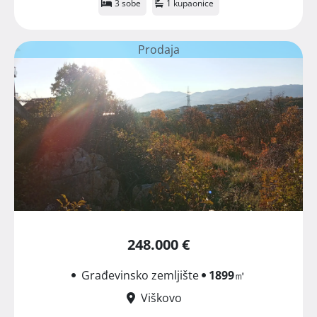
3 sobe
1 kupaonice
Prodaja
248.000 €
Građevinsko zemljište
1899
㎡
Viškovo