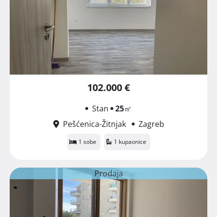
102.000 €
Stan
25
㎡
Pešćenica-Žitnjak
Zagreb
1 sobe
1 kupaonice
Prodaja