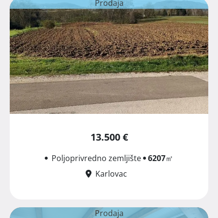
Prodaja
13.500 €
Poljoprivredno zemljište
6207
㎡
Karlovac
Prodaja