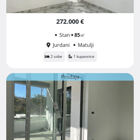
272.000 €
Stan
85
㎡
Jurdani
Matulji
2 sobe
1 kupaonice
Prodaja