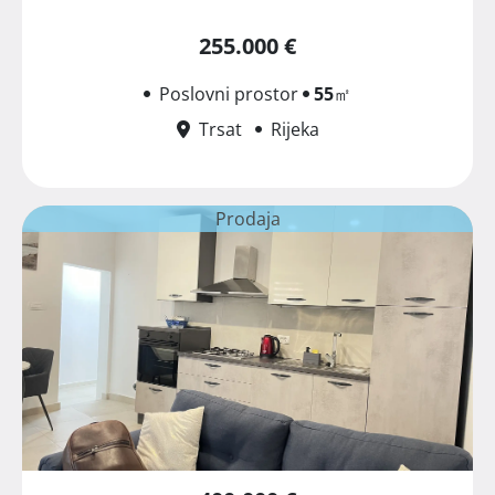
255.000 €
Poslovni prostor
55
㎡
Trsat
Rijeka
Prodaja