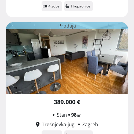
4 sobe
1 kupaonice
Prodaja
389.000 €
Stan
98
㎡
Trešnjevka-jug
Zagreb