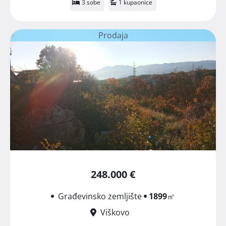
3 sobe
1 kupaonice
Prodaja
248.000 €
Građevinsko zemljište
1899
㎡
Viškovo