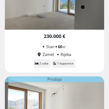
230.000 €
Stan
60
㎡
Zamet
Rijeka
2 sobe
1 kupaonice
Prodaja