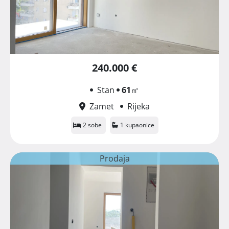
240.000 €
Stan
61
㎡
Zamet
Rijeka
2 sobe
1 kupaonice
Prodaja