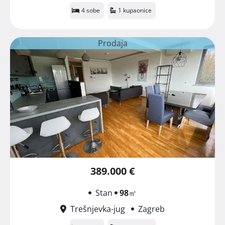
4 sobe
1 kupaonice
Prodaja
389.000 €
Stan
98
㎡
Trešnjevka-jug
Zagreb