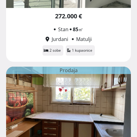
272.000 €
Stan
85
㎡
Jurdani
Matulji
2 sobe
1 kupaonice
Prodaja