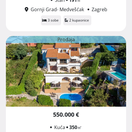
Gornji Grad- Medvešćak
Zagreb
3 sobe
2 kupaonice
Prodaja
550.000 €
Kuća
350
㎡