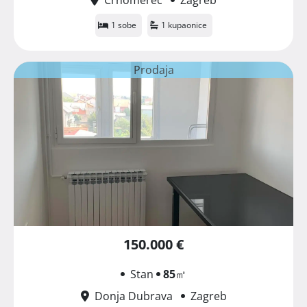
1 sobe
1 kupaonice
Prodaja
150.000 €
Stan
85
㎡
Donja Dubrava
Zagreb