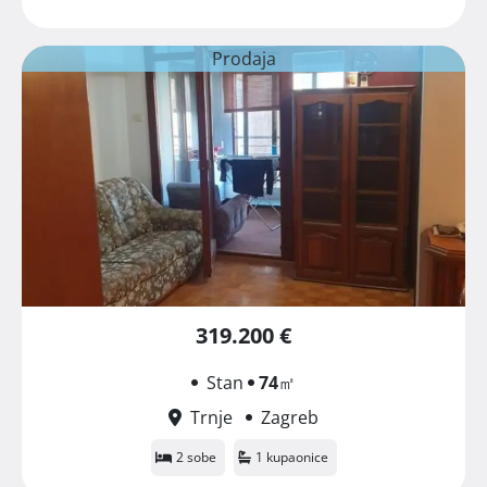
Prodaja
319.200 €
Stan
74
㎡
Trnje
Zagreb
2 sobe
1 kupaonice