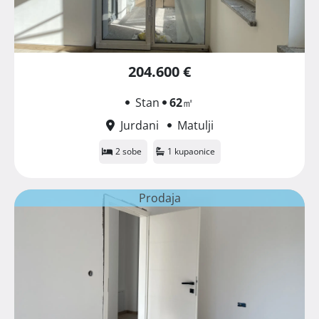
204.600 €
Stan
62
㎡
Jurdani
Matulji
2 sobe
1 kupaonice
Prodaja