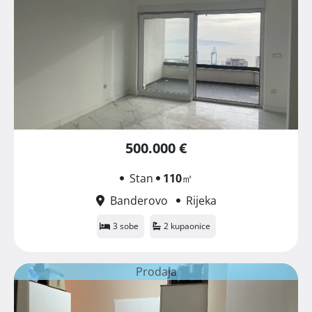
500.000 €
Stan
110
㎡
Banderovo
Rijeka
3 sobe
2 kupaonice
Prodaja