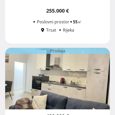
255.000 €
Poslovni prostor
55
㎡
Trsat
Rijeka
Prodaja