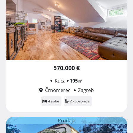
570.000 €
Kuća
195
㎡
Črnomerec
Zagreb
4 sobe
2 kupaonice
Prodaja