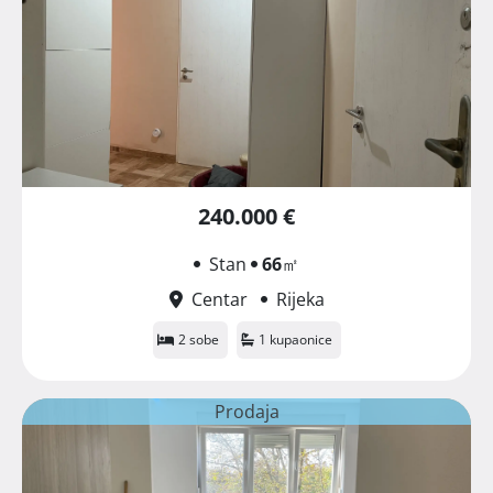
240.000 €
Stan
66
㎡
Centar
Rijeka
2 sobe
1 kupaonice
Prodaja