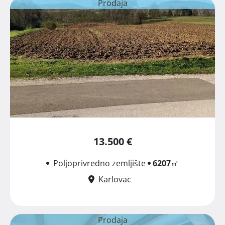
Prodaja
13.500 €
Poljoprivredno zemljište
6207
㎡
Karlovac
Prodaja