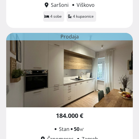
Saršoni
Viškovo
4 sobe
4 kupaonice
Prodaja
184.000 €
Stan
50
㎡
Črnomerec
Zagreb