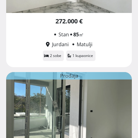
272.000 €
Stan
85
㎡
Jurdani
Matulji
2 sobe
1 kupaonice
Prodaja