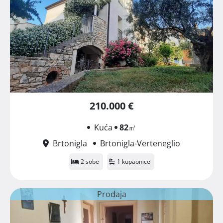
210.000 €
Kuća
82
㎡
Brtonigla
Brtonigla-Verteneglio
2 sobe
1 kupaonice
Prodaja