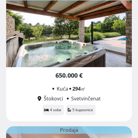
650.000 €
Kuća
294
㎡
Štokovci
Svetvinčenat
4 sobe
5 kupaonice
Prodaja