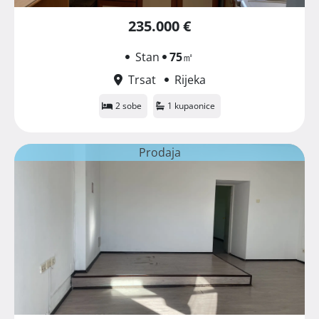
235.000 €
Stan
75
㎡
Trsat
Rijeka
2 sobe
1 kupaonice
Prodaja