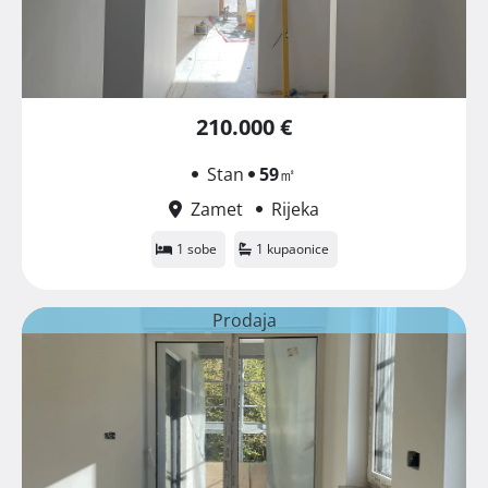
210.000 €
Stan
59
㎡
Zamet
Rijeka
1 sobe
1 kupaonice
Prodaja