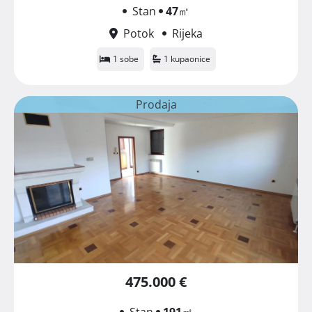
Stan
47
㎡
Potok
Rijeka
1 sobe
1 kupaonice
Prodaja
475.000 €
Stan
191
㎡