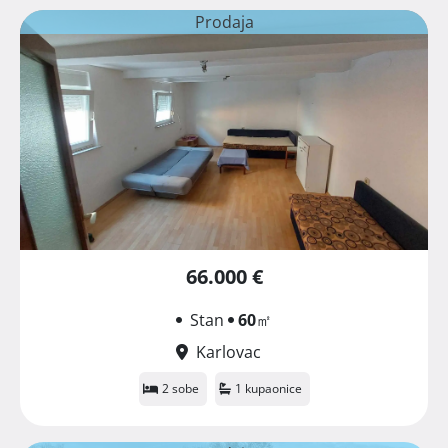
Prodaja
66.000 €
Stan
60
㎡
Karlovac
2 sobe
1 kupaonice