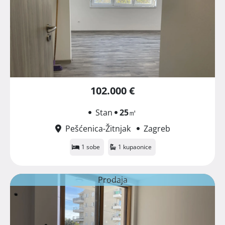
102.000 €
Stan
25
㎡
Pešćenica-Žitnjak
Zagreb
1 sobe
1 kupaonice
Prodaja