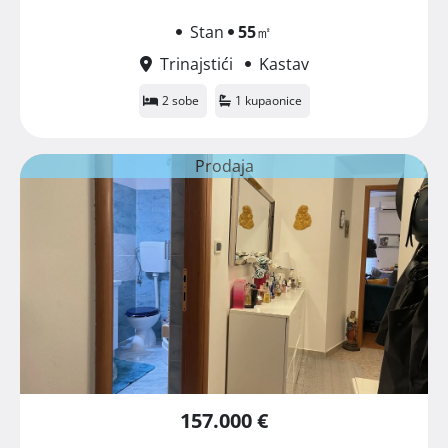
Stan
55
㎡
Trinajstići
Kastav
2 sobe
1 kupaonice
Prodaja
157.000 €