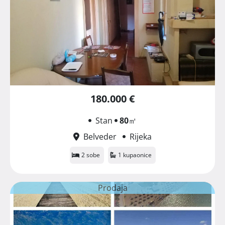
180.000 €
Stan
80
㎡
Belveder
Rijeka
2 sobe
1 kupaonice
Prodaja