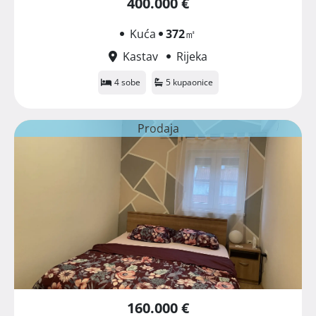
400.000 €
Kuća
372
㎡
Kastav
Rijeka
4 sobe
5 kupaonice
Prodaja
160.000 €