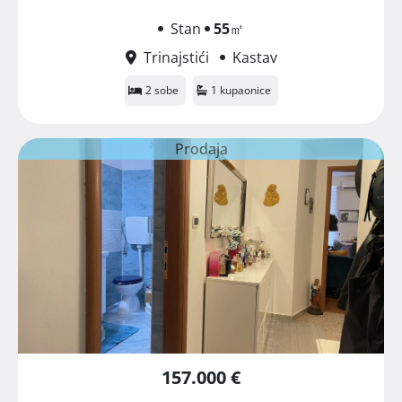
Stan
55
㎡
Trinajstići
Kastav
2 sobe
1 kupaonice
Prodaja
157.000 €