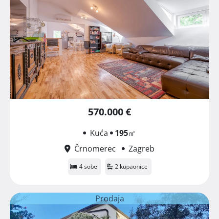
570.000 €
Kuća
195
㎡
Črnomerec
Zagreb
4 sobe
2 kupaonice
Prodaja