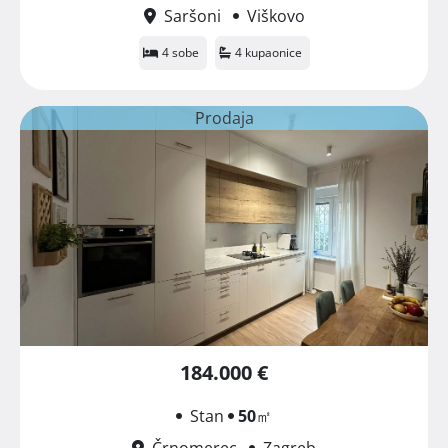
Saršoni
Viškovo
4 sobe
4 kupaonice
Prodaja
184.000 €
Stan
50
㎡
Črnomerec
Zagreb