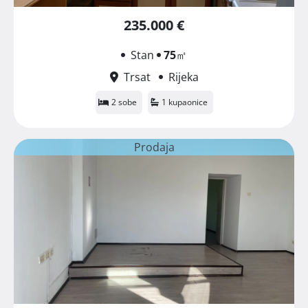
235.000 €
Stan
75
㎡
Trsat
Rijeka
2 sobe
1 kupaonice
Prodaja