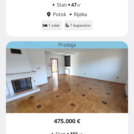
Stan
47
㎡
Potok
Rijeka
1 sobe
1 kupaonice
Prodaja
475.000 €
Stan
191
㎡