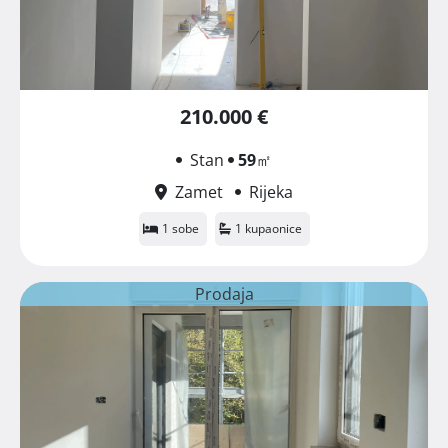
210.000 €
Stan
59
㎡
Zamet
Rijeka
1 sobe
1 kupaonice
Prodaja