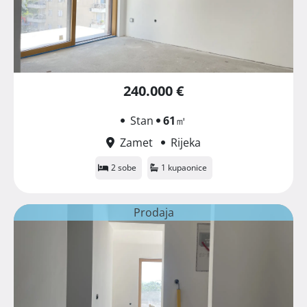
240.000 €
Stan
61
㎡
Zamet
Rijeka
2 sobe
1 kupaonice
Prodaja