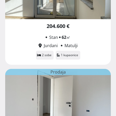
204.600 €
Stan
62
㎡
Jurdani
Matulji
2 sobe
1 kupaonice
Prodaja