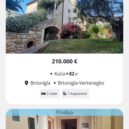
210.000 €
Kuća
82
㎡
Brtonigla
Brtonigla-Verteneglio
2 sobe
1 kupaonice
Prodaja