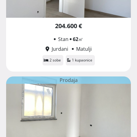
204.600 €
Stan
62
㎡
Jurdani
Matulji
2 sobe
1 kupaonice
Prodaja