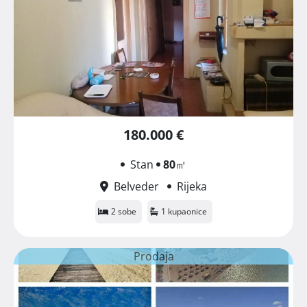
180.000 €
Stan
80
㎡
Belveder
Rijeka
2 sobe
1 kupaonice
Prodaja