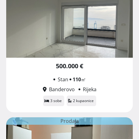
500.000 €
Stan
110
㎡
Banderovo
Rijeka
3 sobe
2 kupaonice
Prodaja