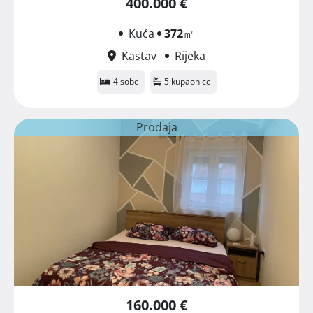
400.000 €
Kuća
372
㎡
Kastav
Rijeka
4 sobe
5 kupaonice
Prodaja
160.000 €