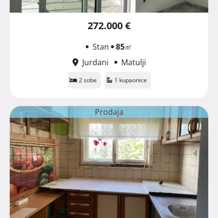
272.000 €
Stan
85
㎡
Jurdani
Matulji
2 sobe
1 kupaonice
Prodaja