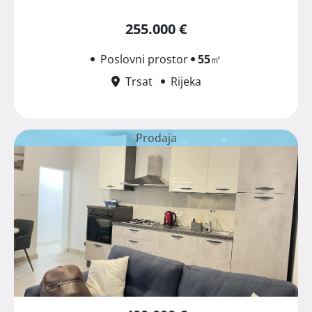
255.000 €
Poslovni prostor
55
㎡
Trsat
Rijeka
Prodaja