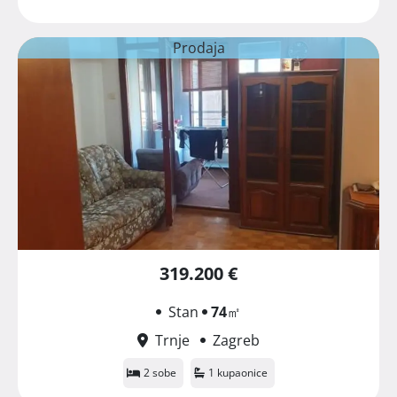
Prodaja
319.200 €
Stan
74
㎡
Trnje
Zagreb
2 sobe
1 kupaonice