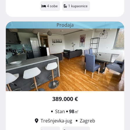
4 sobe
1 kupaonice
Prodaja
389.000 €
Stan
98
㎡
Trešnjevka-jug
Zagreb