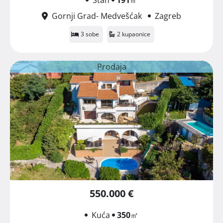
Gornji Grad- Medvešćak
Zagreb
3 sobe
2 kupaonice
Prodaja
550.000 €
Kuća
350
㎡