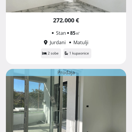
272.000 €
Stan
85
㎡
Jurdani
Matulji
2 sobe
1 kupaonice
Prodaja