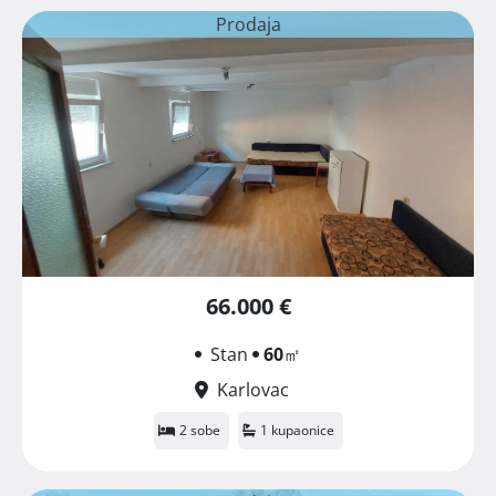
Prodaja
66.000 €
Stan
60
㎡
Karlovac
2 sobe
1 kupaonice