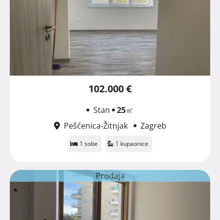
102.000 €
Stan
25
㎡
Pešćenica-Žitnjak
Zagreb
1 sobe
1 kupaonice
Prodaja