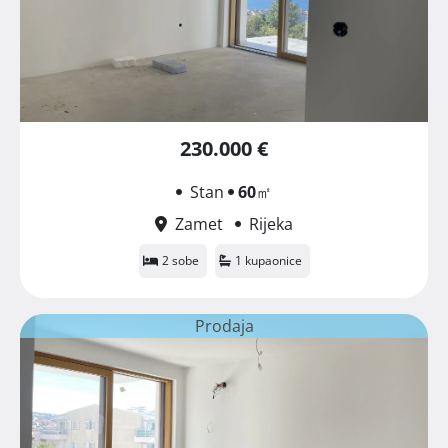
230.000 €
Stan
60
㎡
Zamet
Rijeka
2 sobe
1 kupaonice
Prodaja