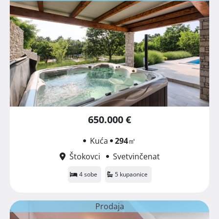
650.000 €
Kuća
294
㎡
Štokovci
Svetvinčenat
4 sobe
5 kupaonice
Prodaja