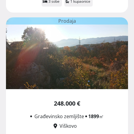
3 sobe
1 kupaonice
Prodaja
248.000 €
Građevinsko zemljište
1899
㎡
Viškovo