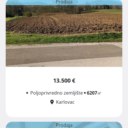
Prodaja
13.500 €
Poljoprivredno zemljište
6207
㎡
Karlovac
Prodaja