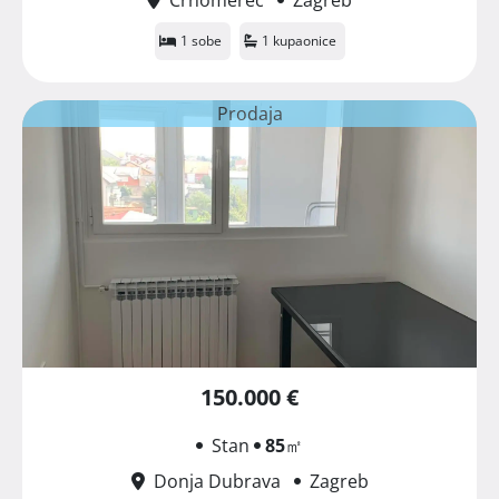
1 sobe
1 kupaonice
Prodaja
150.000 €
Stan
85
㎡
Donja Dubrava
Zagreb