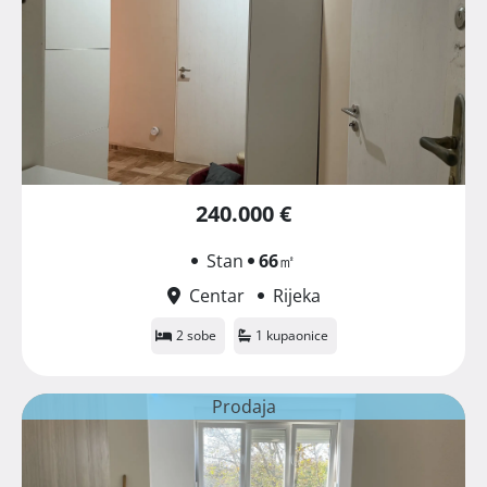
240.000 €
Stan
66
㎡
Centar
Rijeka
2 sobe
1 kupaonice
Prodaja