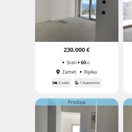
230.000 €
Stan
60
㎡
Zamet
Rijeka
2 sobe
1 kupaonice
Prodaja