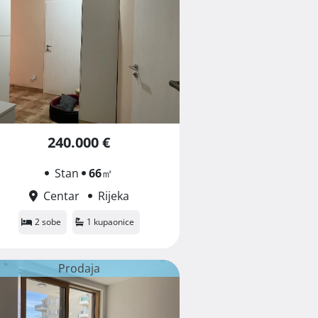
240.000 €
Stan
66
㎡
Centar
Rijeka
2 sobe
1 kupaonice
Prodaja