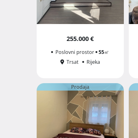
255.000 €
Poslovni prostor
55
㎡
Trsat
Rijeka
Prodaja