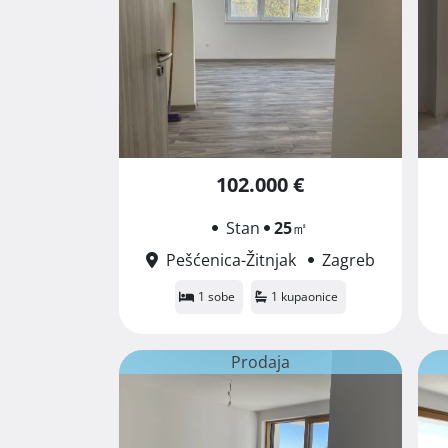
102.000 €
Stan
25
㎡
Pešćenica-Žitnjak
Zagreb
1 sobe
1 kupaonice
Prodaja