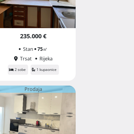
235.000 €
Stan
75
㎡
Trsat
Rijeka
2 sobe
1 kupaonice
Prodaja