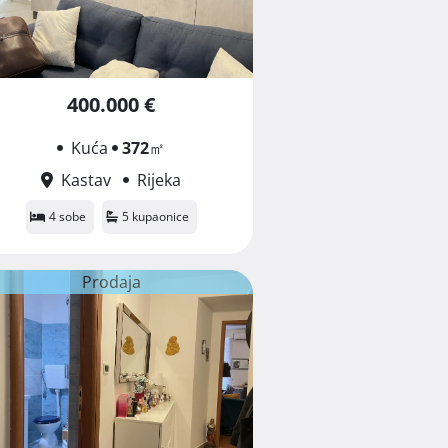
400.000 €
Kuća
372
㎡
Kastav
Rijeka
4 sobe
5 kupaonice
Prodaja