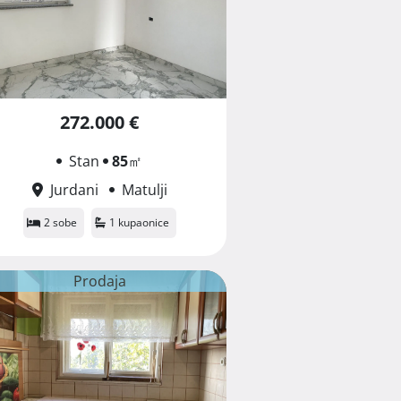
272.000 €
Stan
85
㎡
Jurdani
Matulji
2 sobe
1 kupaonice
Prodaja