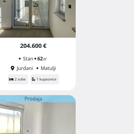
204.600 €
Stan
62
㎡
Jurdani
Matulji
2 sobe
1 kupaonice
Prodaja