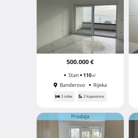
500.000 €
Stan
110
㎡
Banderovo
Rijeka
3 sobe
2 kupaonice
Prodaja