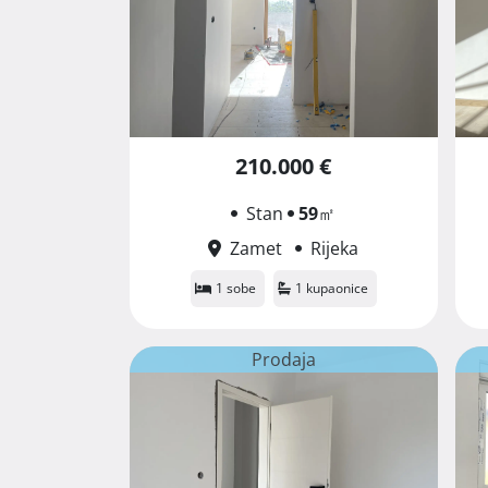
210.000 €
Stan
59
㎡
Zamet
Rijeka
1 sobe
1 kupaonice
Prodaja