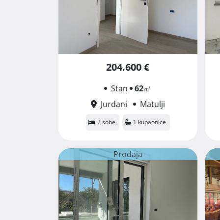
204.600 €
Stan
62
㎡
Jurdani
Matulji
2 sobe
1 kupaonice
Prodaja