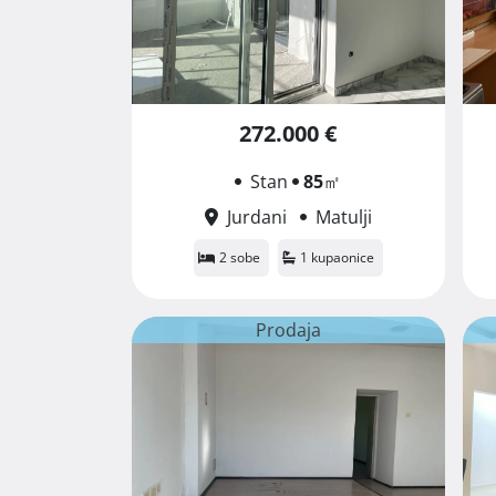
272.000 €
Stan
85
㎡
Jurdani
Matulji
2 sobe
1 kupaonice
Prodaja