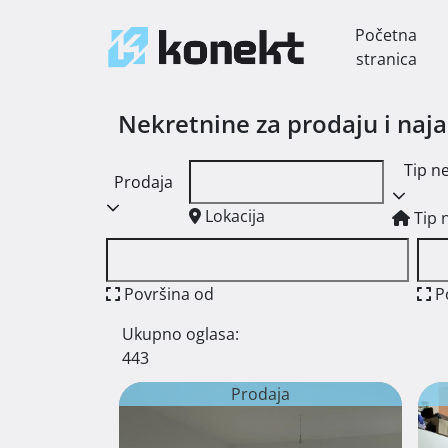
Početna
stranica
Nekretnine za prodaju i naj
Tip n
Prodaja
Lokacija
Tip 
Površina od
P
Ukupno oglasa:
443
Prodaja