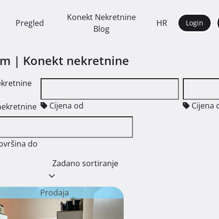
Konekt Nekretnine
Pregled
HR
Login
Blog
am | Konekt nekretnine
ekretnine
Cijena od
Cijena 
nekretnine
ovršina do
Zadano sortiranje
Prodaja