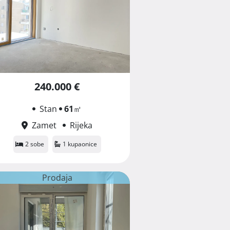
240.000 €
Stan
61
㎡
Zamet
Rijeka
2 sobe
1 kupaonice
Prodaja