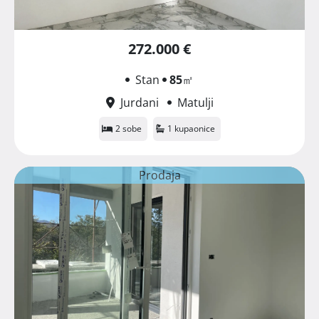
272.000 €
Stan
85
㎡
Jurdani
Matulji
2 sobe
1 kupaonice
Prodaja