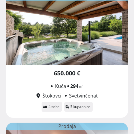
650.000 €
Kuća
294
㎡
Štokovci
Svetvinčenat
4 sobe
5 kupaonice
Prodaja