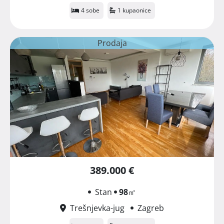
4 sobe
1 kupaonice
Prodaja
389.000 €
Stan
98
㎡
Trešnjevka-jug
Zagreb