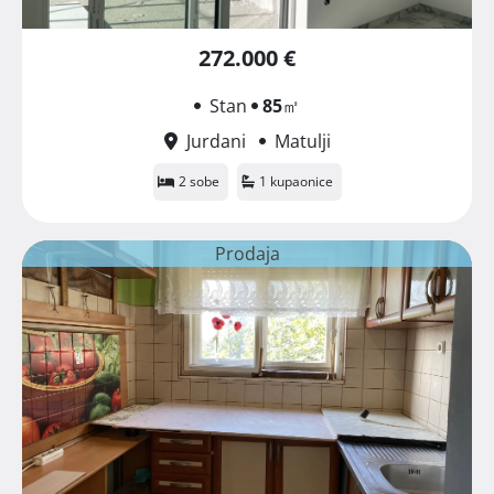
272.000 €
Stan
85
㎡
Jurdani
Matulji
2 sobe
1 kupaonice
Prodaja