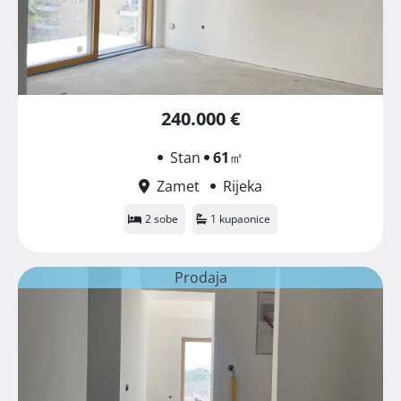
240.000 €
Stan
61
㎡
Zamet
Rijeka
2 sobe
1 kupaonice
Prodaja