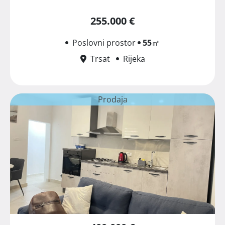
255.000 €
Poslovni prostor
55
㎡
Trsat
Rijeka
Prodaja