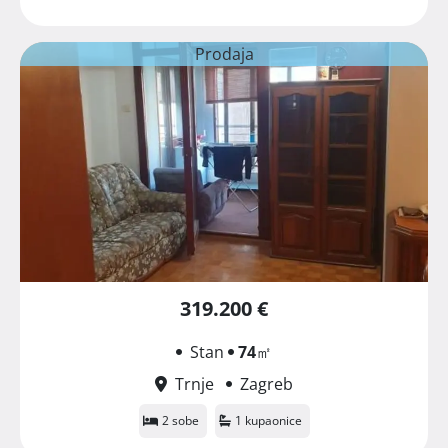
Prodaja
319.200 €
Stan
74
㎡
Trnje
Zagreb
2 sobe
1 kupaonice