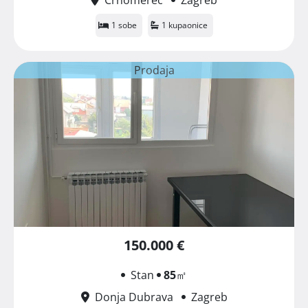
1 sobe
1 kupaonice
Prodaja
150.000 €
Stan
85
㎡
Donja Dubrava
Zagreb