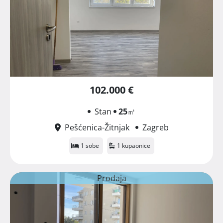
102.000 €
Stan
25
㎡
Pešćenica-Žitnjak
Zagreb
1 sobe
1 kupaonice
Prodaja