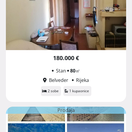
180.000 €
Stan
80
㎡
Belveder
Rijeka
2 sobe
1 kupaonice
Prodaja