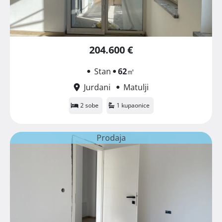
204.600 €
Stan
62
㎡
Jurdani
Matulji
2 sobe
1 kupaonice
Prodaja