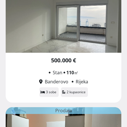
500.000 €
Stan
110
㎡
Banderovo
Rijeka
3 sobe
2 kupaonice
Prodaja