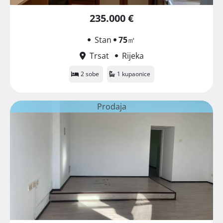
235.000 €
Stan
75
㎡
Trsat
Rijeka
2 sobe
1 kupaonice
Prodaja