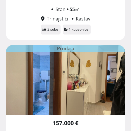
Stan
55
㎡
Trinajstići
Kastav
2 sobe
1 kupaonice
Prodaja
157.000 €