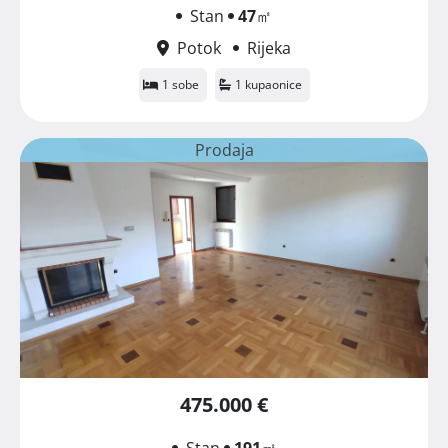
Stan
47
㎡
Potok
Rijeka
1 sobe
1 kupaonice
Prodaja
475.000 €
Stan
191
㎡