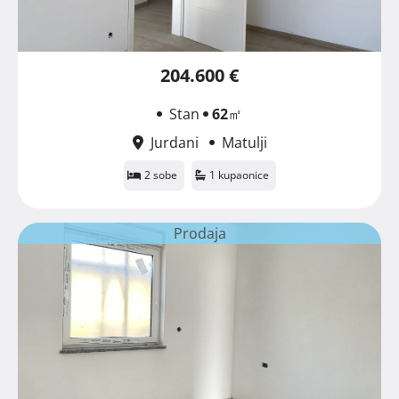
204.600 €
Stan
62
㎡
Jurdani
Matulji
2 sobe
1 kupaonice
Prodaja