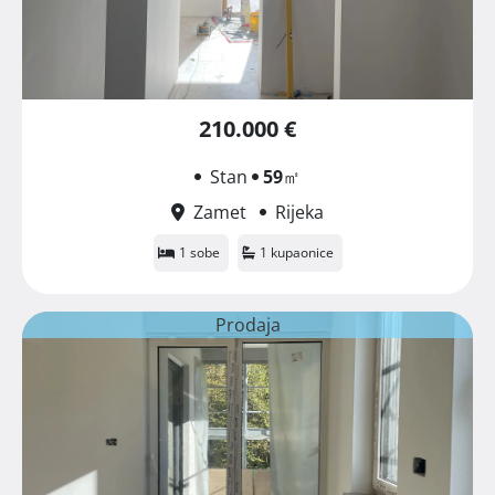
210.000 €
Stan
59
㎡
Zamet
Rijeka
1 sobe
1 kupaonice
Prodaja