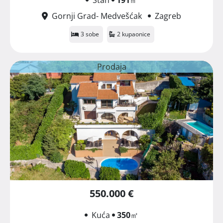
Gornji Grad- Medvešćak
Zagreb
3 sobe
2 kupaonice
Prodaja
550.000 €
Kuća
350
㎡