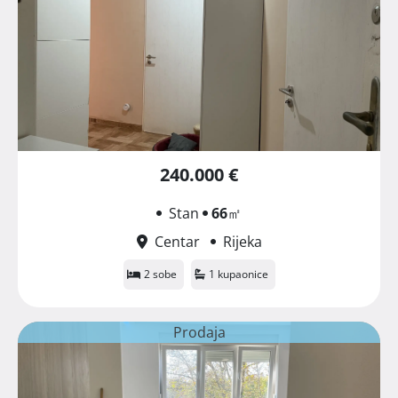
240.000 €
Stan
66
㎡
Centar
Rijeka
2 sobe
1 kupaonice
Prodaja