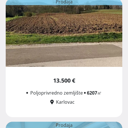
Prodaja
13.500 €
Poljoprivredno zemljište
6207
㎡
Karlovac
Prodaja