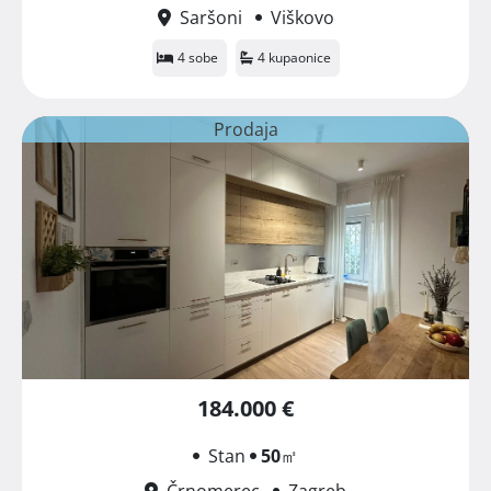
Saršoni
Viškovo
4 sobe
4 kupaonice
Prodaja
184.000 €
Stan
50
㎡
Črnomerec
Zagreb