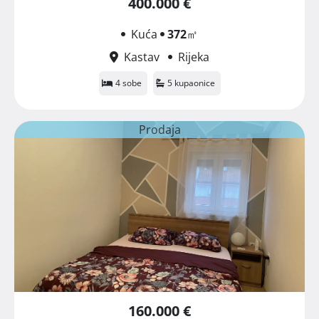
400.000 €
Kuća
372
㎡
Kastav
Rijeka
4 sobe
5 kupaonice
Prodaja
160.000 €