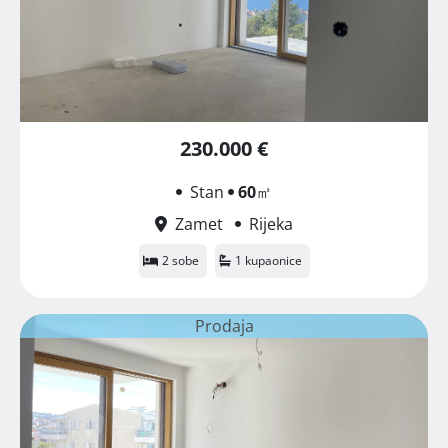
230.000 €
Stan
60
㎡
Zamet
Rijeka
2 sobe
1 kupaonice
Prodaja