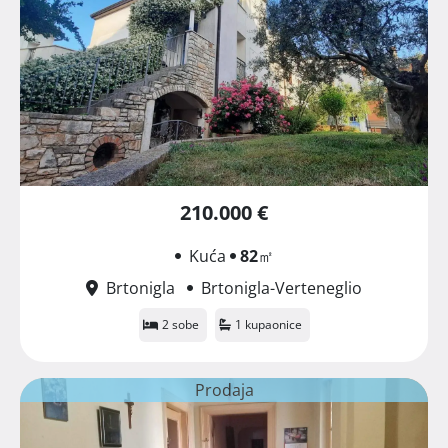
210.000 €
Kuća
82
㎡
Brtonigla
Brtonigla-Verteneglio
2 sobe
1 kupaonice
Prodaja