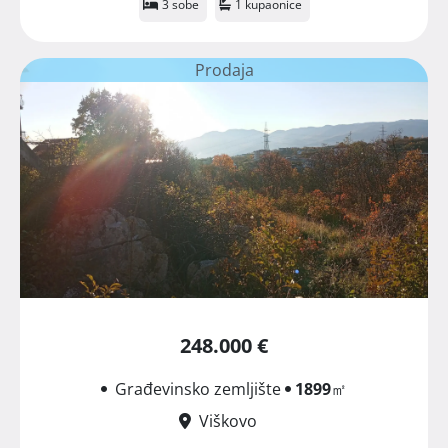
3 sobe
1 kupaonice
Prodaja
248.000 €
Građevinsko zemljište
1899
㎡
Viškovo