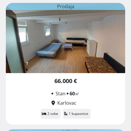
Prodaja
66.000 €
Stan
60
㎡
Karlovac
2 sobe
1 kupaonice