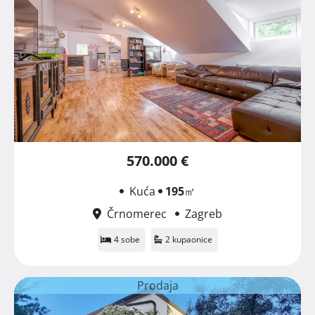
570.000 €
Kuća
195
㎡
Črnomerec
Zagreb
4 sobe
2 kupaonice
Prodaja