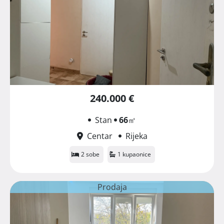
240.000 €
Stan
66
㎡
Centar
Rijeka
2 sobe
1 kupaonice
Prodaja