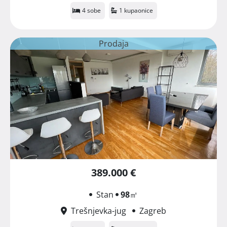
4 sobe
1 kupaonice
Prodaja
389.000 €
Stan
98
㎡
Trešnjevka-jug
Zagreb