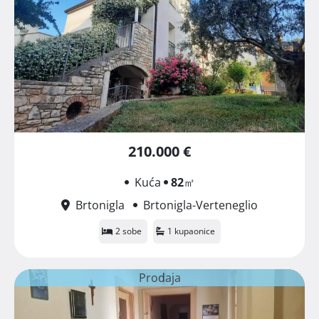
210.000 €
Kuća
82
㎡
Brtonigla
Brtonigla-Verteneglio
2 sobe
1 kupaonice
Prodaja