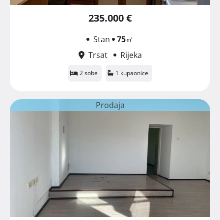
235.000 €
Stan
75
㎡
Trsat
Rijeka
2 sobe
1 kupaonice
Prodaja