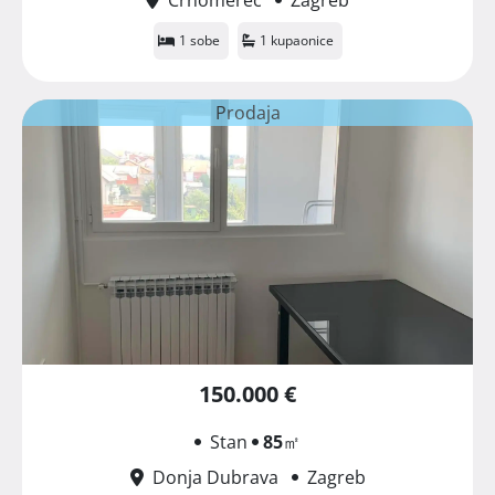
1 sobe
1 kupaonice
Prodaja
150.000 €
Stan
85
㎡
Donja Dubrava
Zagreb