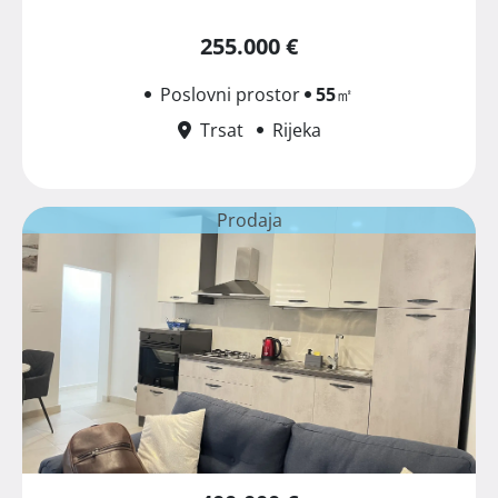
255.000 €
Poslovni prostor
55
㎡
Trsat
Rijeka
Prodaja