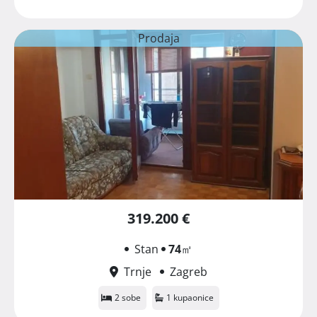
Prodaja
319.200 €
Stan
74
㎡
Trnje
Zagreb
2 sobe
1 kupaonice