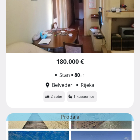
180.000 €
Stan
80
㎡
Belveder
Rijeka
2 sobe
1 kupaonice
Prodaja