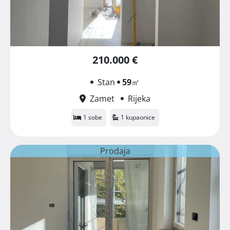
210.000 €
Stan
59
㎡
Zamet
Rijeka
1 sobe
1 kupaonice
Prodaja