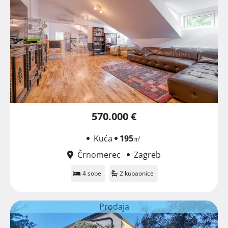
570.000 €
Kuća
195
㎡
Črnomerec
Zagreb
4 sobe
2 kupaonice
Prodaja