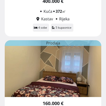
400.000 €
Kuća
372
㎡
Kastav
Rijeka
4 sobe
5 kupaonice
Prodaja
160.000 €