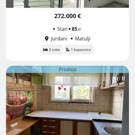
272.000 €
Stan
85
㎡
Jurdani
Matulji
2 sobe
1 kupaonice
Prodaja