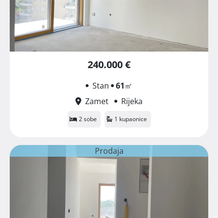
240.000 €
Stan
61
㎡
Zamet
Rijeka
2 sobe
1 kupaonice
Prodaja