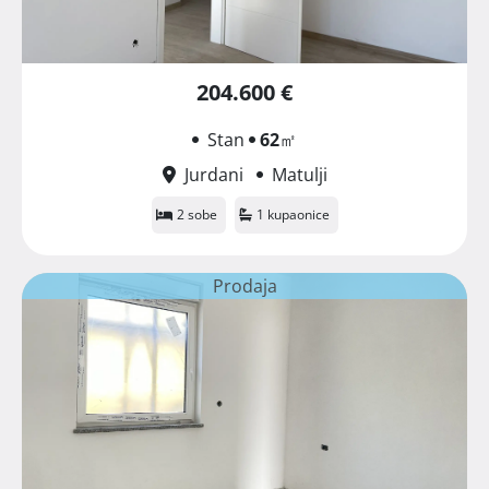
204.600 €
Stan
62
㎡
Jurdani
Matulji
2 sobe
1 kupaonice
Prodaja