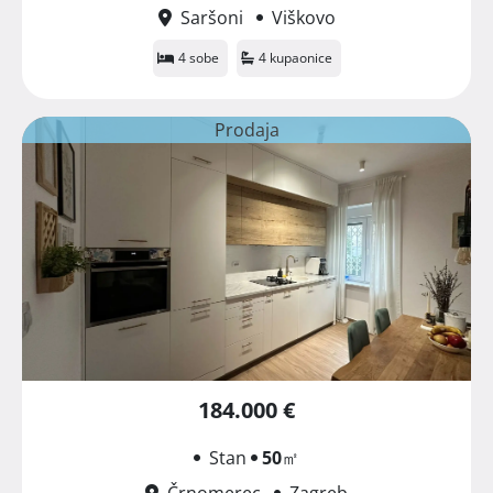
Saršoni
Viškovo
4 sobe
4 kupaonice
Prodaja
184.000 €
Stan
50
㎡
Črnomerec
Zagreb