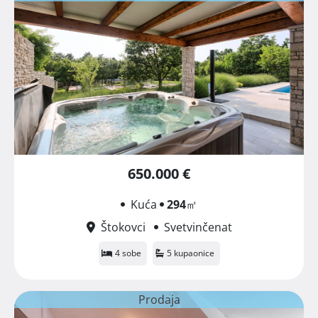
650.000 €
Kuća
294
㎡
Štokovci
Svetvinčenat
4 sobe
5 kupaonice
Prodaja