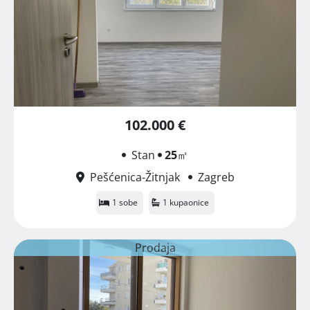
102.000 €
Stan
25
㎡
Pešćenica-Žitnjak
Zagreb
1 sobe
1 kupaonice
Prodaja