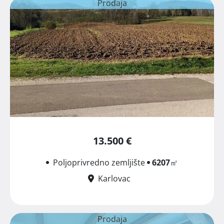
Prodaja
13.500 €
Poljoprivredno zemljište
6207
㎡
Karlovac
Prodaja