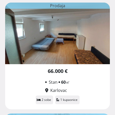
Prodaja
66.000 €
Stan
60
㎡
Karlovac
2 sobe
1 kupaonice