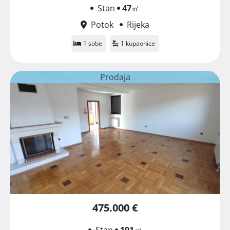
Stan
47
㎡
Potok
Rijeka
1 sobe
1 kupaonice
Prodaja
475.000 €
Stan
191
㎡