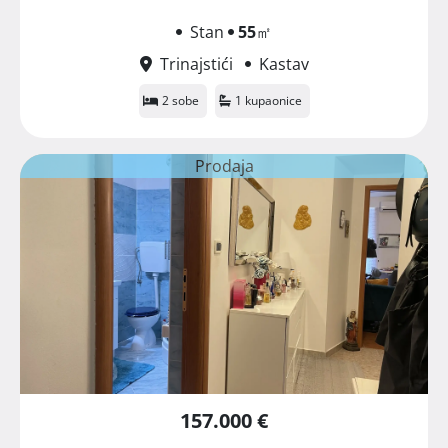
Stan
55
㎡
Trinajstići
Kastav
2 sobe
1 kupaonice
Prodaja
157.000 €