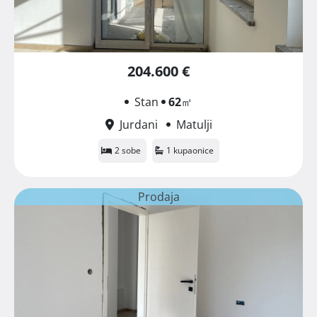
204.600 €
Stan
62
㎡
Jurdani
Matulji
2 sobe
1 kupaonice
Prodaja