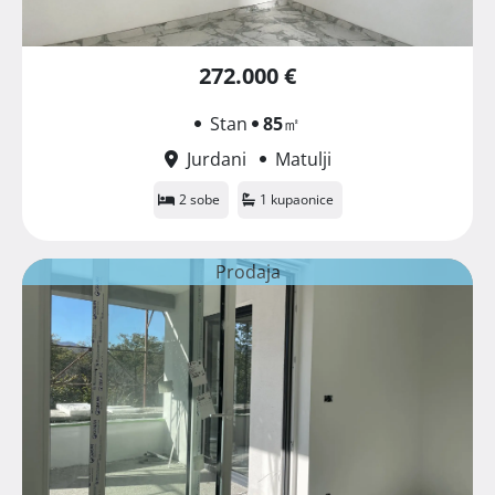
272.000 €
Stan
85
㎡
Jurdani
Matulji
2 sobe
1 kupaonice
Prodaja