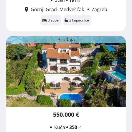
Gornji Grad- Medvešćak
Zagreb
3 sobe
2 kupaonice
Prodaja
550.000 €
Kuća
350
㎡