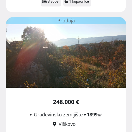
3 sobe
1 kupaonice
Prodaja
248.000 €
Građevinsko zemljište
1899
㎡
Viškovo