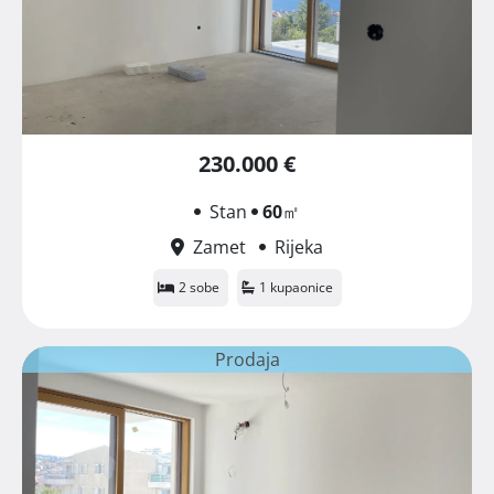
230.000 €
Stan
60
㎡
Zamet
Rijeka
2 sobe
1 kupaonice
Prodaja