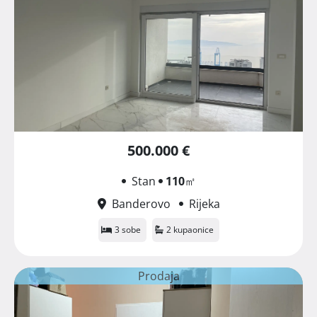
500.000 €
Stan
110
㎡
Banderovo
Rijeka
3 sobe
2 kupaonice
Prodaja