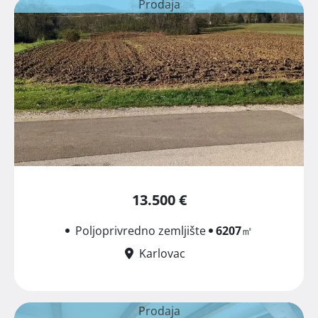
Prodaja
13.500 €
Poljoprivredno zemljište
6207
㎡
Karlovac
Prodaja