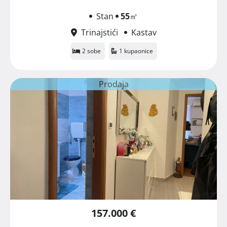
Stan
55
㎡
Trinajstići
Kastav
2 sobe
1 kupaonice
Prodaja
157.000 €