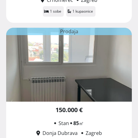
1 sobe
1 kupaonice
Prodaja
150.000 €
Stan
85
㎡
Donja Dubrava
Zagreb