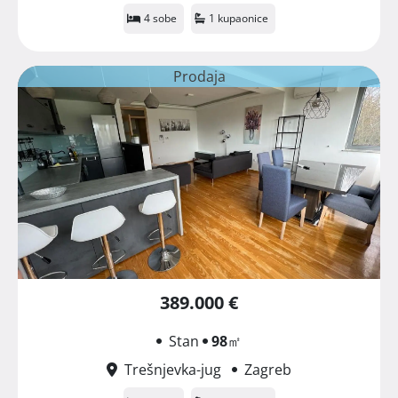
4 sobe
1 kupaonice
Prodaja
389.000 €
Stan
98
㎡
Trešnjevka-jug
Zagreb