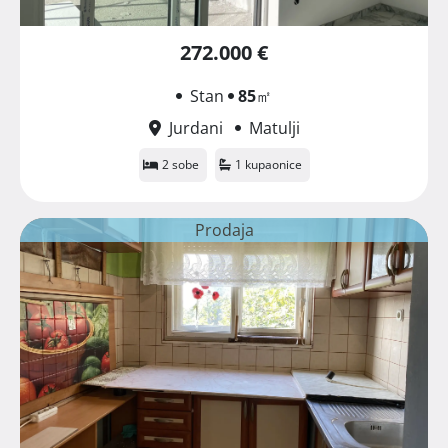
272.000 €
Stan
85
㎡
Jurdani
Matulji
2 sobe
1 kupaonice
Prodaja