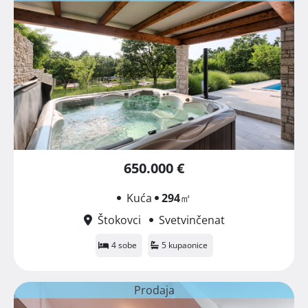
650.000 €
Kuća
294
㎡
Štokovci
Svetvinčenat
4 sobe
5 kupaonice
Prodaja