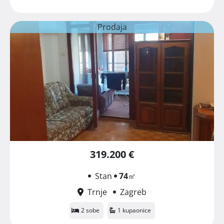
Prodaja
319.200 €
Stan
74
㎡
Trnje
Zagreb
2 sobe
1 kupaonice