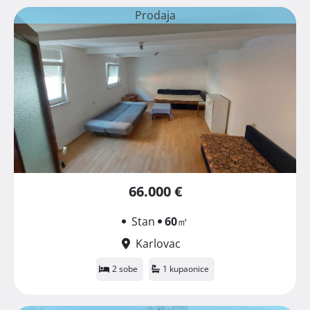
Prodaja
66.000 €
Stan
60
㎡
Karlovac
2 sobe
1 kupaonice