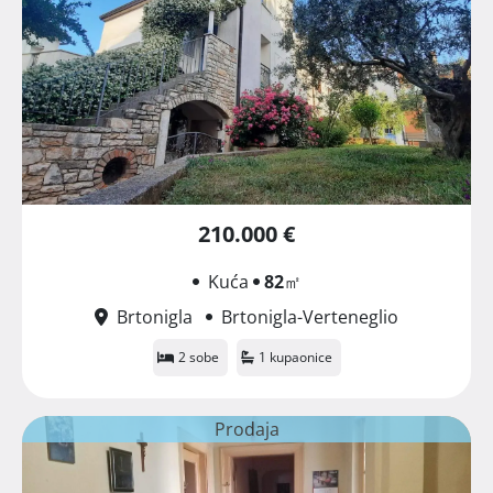
210.000 €
Kuća
82
㎡
Brtonigla
Brtonigla-Verteneglio
2 sobe
1 kupaonice
Prodaja