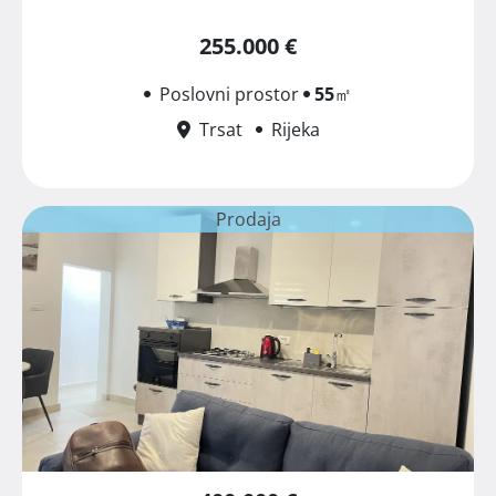
255.000 €
Poslovni prostor
55
㎡
Trsat
Rijeka
Prodaja