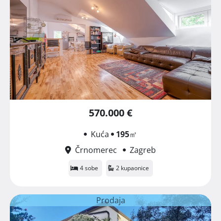
570.000 €
Kuća
195
㎡
Črnomerec
Zagreb
4 sobe
2 kupaonice
Prodaja