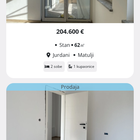
204.600 €
Stan
62
㎡
Jurdani
Matulji
2 sobe
1 kupaonice
Prodaja