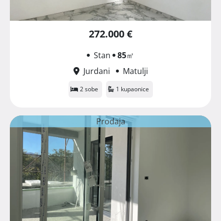
272.000 €
Stan
85
㎡
Jurdani
Matulji
2 sobe
1 kupaonice
Prodaja