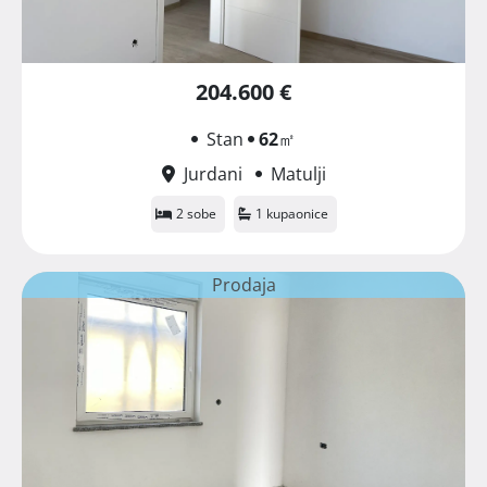
204.600 €
Stan
62
㎡
Jurdani
Matulji
2 sobe
1 kupaonice
Prodaja