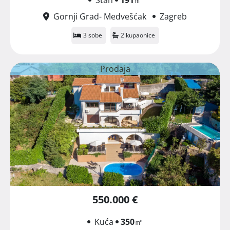
Gornji Grad- Medvešćak
Zagreb
3 sobe
2 kupaonice
Prodaja
550.000 €
Kuća
350
㎡