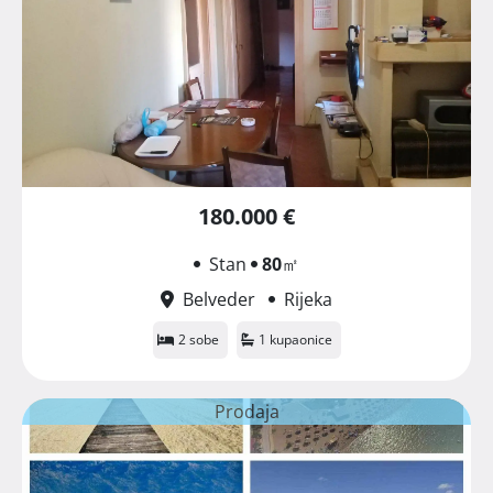
180.000 €
Stan
80
㎡
Belveder
Rijeka
2 sobe
1 kupaonice
Prodaja