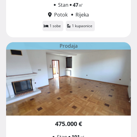
Stan
47
㎡
Potok
Rijeka
1 sobe
1 kupaonice
Prodaja
475.000 €
Stan
191
㎡