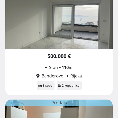
500.000 €
Stan
110
㎡
Banderovo
Rijeka
3 sobe
2 kupaonice
Prodaja