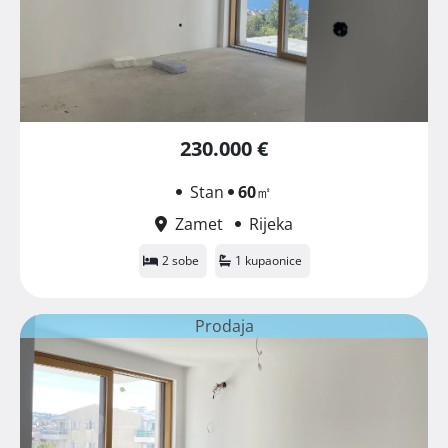
230.000 €
Stan
60
㎡
Zamet
Rijeka
2 sobe
1 kupaonice
Prodaja