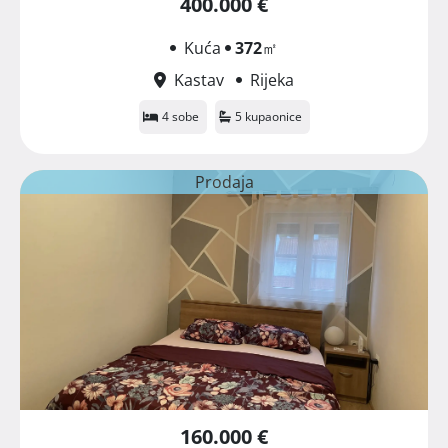
400.000 €
Kuća
372
㎡
Kastav
Rijeka
4 sobe
5 kupaonice
Prodaja
160.000 €