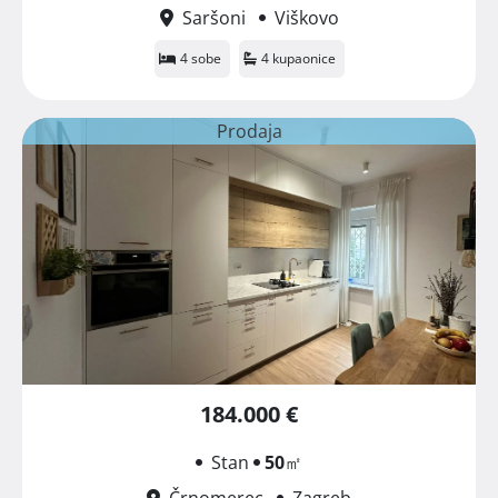
Saršoni
Viškovo
4 sobe
4 kupaonice
Prodaja
184.000 €
Stan
50
㎡
Črnomerec
Zagreb