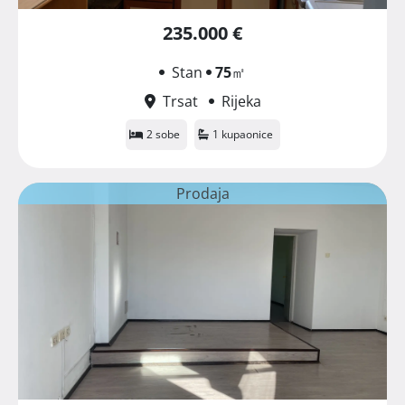
235.000 €
Stan
75
㎡
Trsat
Rijeka
2 sobe
1 kupaonice
Prodaja