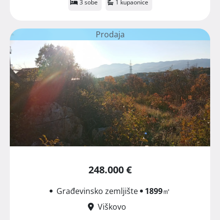
3 sobe
1 kupaonice
Prodaja
248.000 €
Građevinsko zemljište
1899
㎡
Viškovo