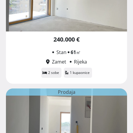
240.000 €
Stan
61
㎡
Zamet
Rijeka
2 sobe
1 kupaonice
Prodaja