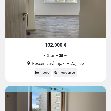
102.000 €
Stan
25
㎡
Pešćenica-Žitnjak
Zagreb
1 sobe
1 kupaonice
Prodaja