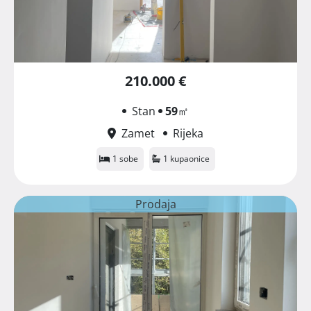
210.000 €
Stan
59
㎡
Zamet
Rijeka
1 sobe
1 kupaonice
Prodaja