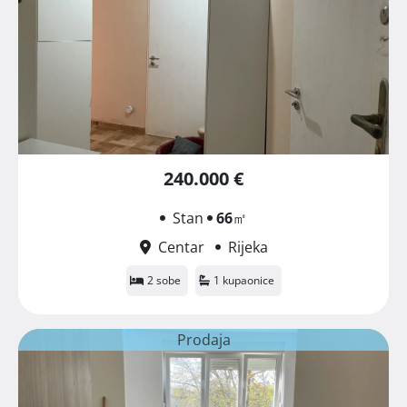
240.000 €
Stan
66
㎡
Centar
Rijeka
2 sobe
1 kupaonice
Prodaja