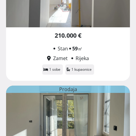
210.000 €
Stan
59
㎡
Zamet
Rijeka
1 sobe
1 kupaonice
Prodaja