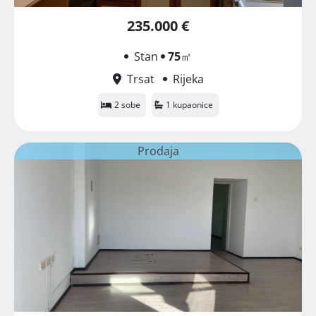
235.000 €
Stan
75
㎡
Trsat
Rijeka
2 sobe
1 kupaonice
Prodaja