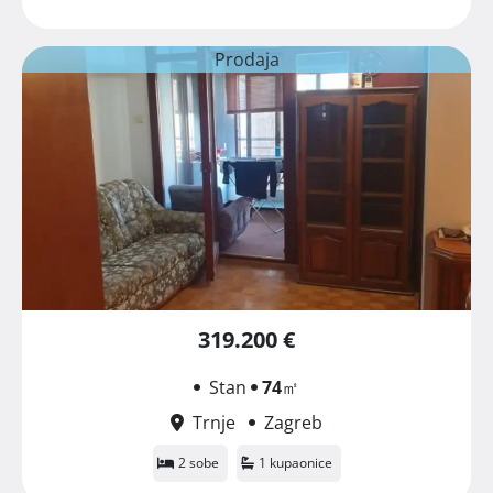
Prodaja
319.200 €
Stan
74
㎡
Trnje
Zagreb
2 sobe
1 kupaonice