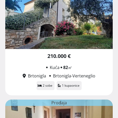
210.000 €
Kuća
82
㎡
Brtonigla
Brtonigla-Verteneglio
2 sobe
1 kupaonice
Prodaja