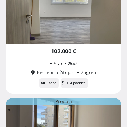
102.000 €
Stan
25
㎡
Pešćenica-Žitnjak
Zagreb
1 sobe
1 kupaonice
Prodaja