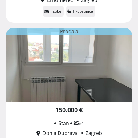
1 sobe
1 kupaonice
Prodaja
150.000 €
Stan
85
㎡
Donja Dubrava
Zagreb