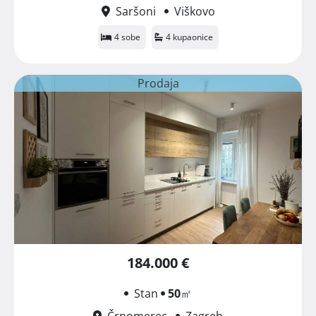
Saršoni
Viškovo
4 sobe
4 kupaonice
Prodaja
184.000 €
Stan
50
㎡
Črnomerec
Zagreb