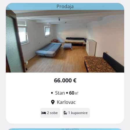
Prodaja
66.000 €
Stan
60
㎡
Karlovac
2 sobe
1 kupaonice