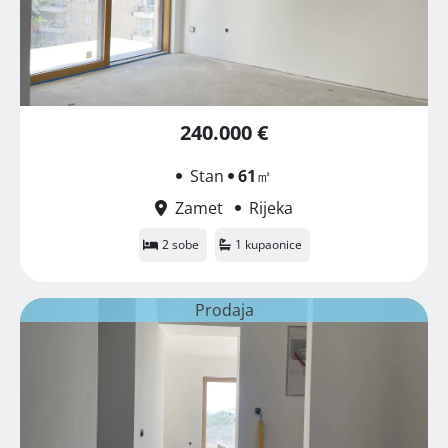
240.000 €
Stan
61
㎡
Zamet
Rijeka
2 sobe
1 kupaonice
Prodaja