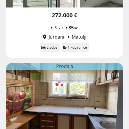
272.000 €
Stan
85
㎡
Jurdani
Matulji
2 sobe
1 kupaonice
Prodaja