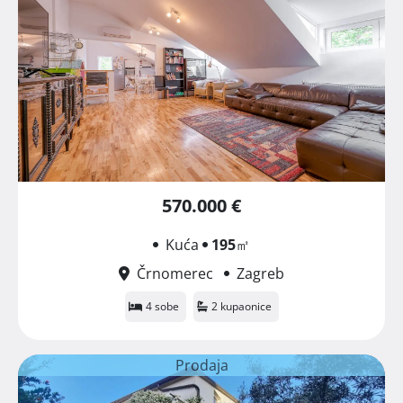
570.000 €
Kuća
195
㎡
Črnomerec
Zagreb
4 sobe
2 kupaonice
Prodaja