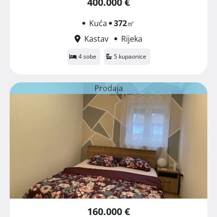
400.000 €
Kuća
372
㎡
Kastav
Rijeka
4 sobe
5 kupaonice
Prodaja
160.000 €