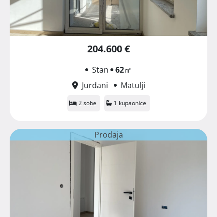
204.600 €
Stan
62
㎡
Jurdani
Matulji
2 sobe
1 kupaonice
Prodaja