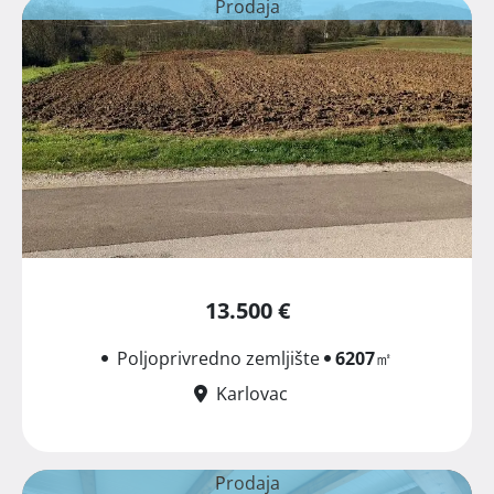
Prodaja
13.500 €
Poljoprivredno zemljište
6207
㎡
Karlovac
Prodaja