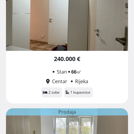
240.000 €
Stan
66
㎡
Centar
Rijeka
2 sobe
1 kupaonice
Prodaja