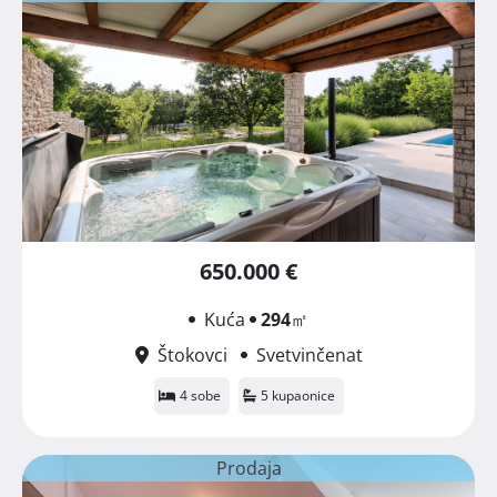
650.000 €
Kuća
294
㎡
Štokovci
Svetvinčenat
4 sobe
5 kupaonice
Prodaja