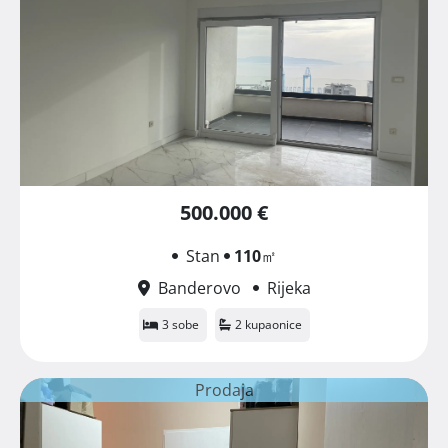
500.000 €
Stan
110
㎡
Banderovo
Rijeka
3 sobe
2 kupaonice
Prodaja