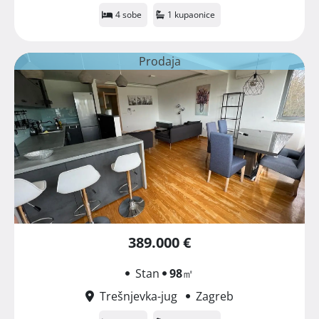
4 sobe
1 kupaonice
Prodaja
389.000 €
Stan
98
㎡
Trešnjevka-jug
Zagreb