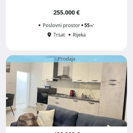
255.000 €
Poslovni prostor
55
㎡
Trsat
Rijeka
Prodaja