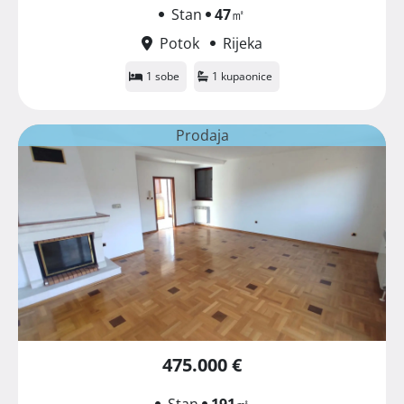
Stan
47
㎡
Potok
Rijeka
1 sobe
1 kupaonice
Prodaja
475.000 €
Stan
191
㎡