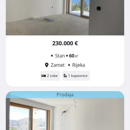
230.000 €
Stan
60
㎡
Zamet
Rijeka
2 sobe
1 kupaonice
Prodaja