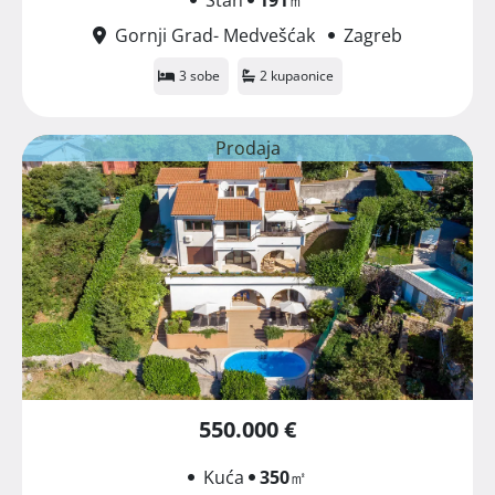
Gornji Grad- Medvešćak
Zagreb
3 sobe
2 kupaonice
Prodaja
550.000 €
Kuća
350
㎡