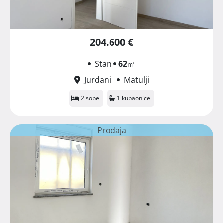
204.600 €
Stan
62
㎡
Jurdani
Matulji
2 sobe
1 kupaonice
Prodaja