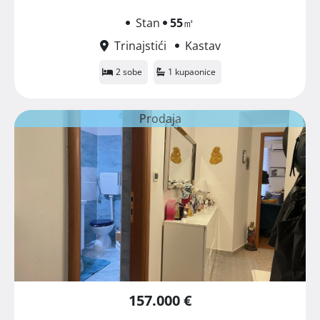
Stan
55
㎡
Trinajstići
Kastav
2 sobe
1 kupaonice
Prodaja
157.000 €