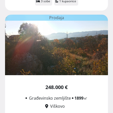
3 sobe
1 kupaonice
Prodaja
248.000 €
Građevinsko zemljište
1899
㎡
Viškovo