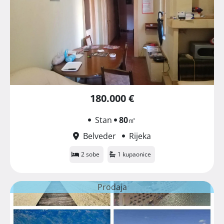
180.000 €
Stan
80
㎡
Belveder
Rijeka
2 sobe
1 kupaonice
Prodaja