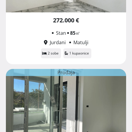
272.000 €
Stan
85
㎡
Jurdani
Matulji
2 sobe
1 kupaonice
Prodaja